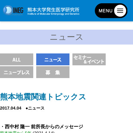
発生研について
ニュース
発生研とは
所長挨拶
基本目標と基本方針
発生研の歴史
アクセスマップ
外部評価
熊本地震関連トピックス
パンフレット
2017.04.04 ●ニュース
研究不正防止対策
災害対策
・西中村 隆一 前所長からのメッセージ
男女共同参画事業