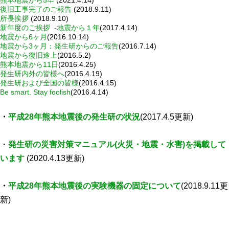
熊本地震から5年
(2021.4.14)
復旧工事完了のご報告
(2018.9.11)
年報
所長挨拶
(2018.9.10)
新年度のご挨拶 -地震から１年
(2017.4.14)
関連リンク
地震から6ヶ月
(2016.10.14)
地震から3ヶ月：発生研からのご報告
(2016.7.14)
地震から復旧途上
(2016.5.2)
研究分野紹介
熊本地震から11日
(2016.4.25)
発生研内外の皆様へ
(2016.4.19)
発生研および全国の皆様
(2016.4.15)
ゲノム神経学分野
Be smart. Stay foolish
(2016.4.14)
細胞脂質代謝分野
・
平成28年熊本地震後の発生研の状況
(2017.4.5更新)
細胞医学分野
損傷修復分野
・
発生研の災害対策マニュアル(火災・地震・水害)を掲載して
多能性幹細胞分野
います
(2020.4.13更新)
組織幹細胞分野
・
平成28年熊本地震後の実験機器の固定について
(2018.9.11更
幹細胞誘導分野
新)
胎盤発生分野
脳発生分野