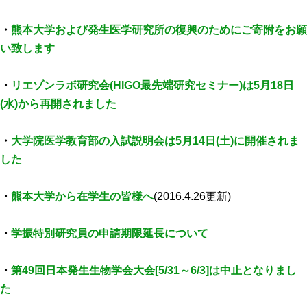
高速シーケンサー解析
・
熊本大学および発生医学研究所の復興のためにご寄附をお願
顕微鏡・画像解析支援
い致します
共通実験室・培養室利用
バイオインフォマティクス
・
リエゾンラボ研究会(HIGO最先端研究セミナー)は5月18日
(水)から再開されました
研究試料供給
In situ hybridization
・
大学院医学教育部の入試説明会は5月14日(土)に開催されま
キャピラリーシーケンス
した
予 約
・
熊本大学から在学生の皆様へ
(2016.4.26更新)
共通機器予約
・
学振特別研究員の申請期限延長について
カンファレンス・ルーム予約
大判プリンター予約
・
第49回日本発生生物学会大会[5/31～6/3]は中止となりまし
た