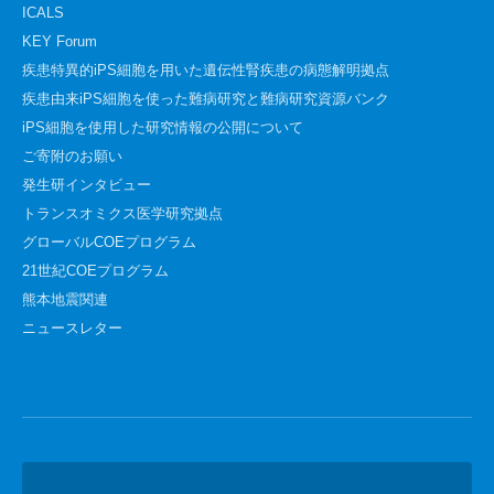
ICALS
KEY Forum
疾患特異的iPS細胞を用いた遺伝性腎疾患の病態解明拠点
疾患由来iPS細胞を使った難病研究と難病研究資源バンク
iPS細胞を使用した研究情報の公開について
ご寄附のお願い
発生研インタビュー
トランスオミクス医学研究拠点
グローバルCOEプログラム
21世紀COEプログラム
熊本地震関連
ニュースレター