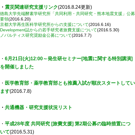
・
震災関連研究支援リンク
(2016.8.24更新)
腎臓発生分野
徳島大学先端酵素学研究所「共同利用・共同研究・熊本地震支援」公募
生殖発生分野
要領
(2016.6.20)
京都大学再生医科学研究所からの支援について
(2016.6.16)
筋発生再生分野
Development誌からの若手研究者旅費支援について
(2016.5.30)
ノバルティス研究奨励金公募について
(2016.7.7)
入学・求人案内
・
6月21日(火)12:00～発生研セミナー[地震に関する特別講演]
入学者案内
を開催しました
求人案内
・
医学教育部・薬学教育部とも推薦入試が順次スタートしてい
研究支援
ます
(2016.7.8)
リエゾンラボLILAについて
・
共通機器・研究支援状況リスト
リエゾンラボ利用申込み
組織標本作製・HE染色
・
平成28年度 共同研究 [旅費支援] 第2期公募の臨時措置につ
質量分析
いて
(2016.5.31)