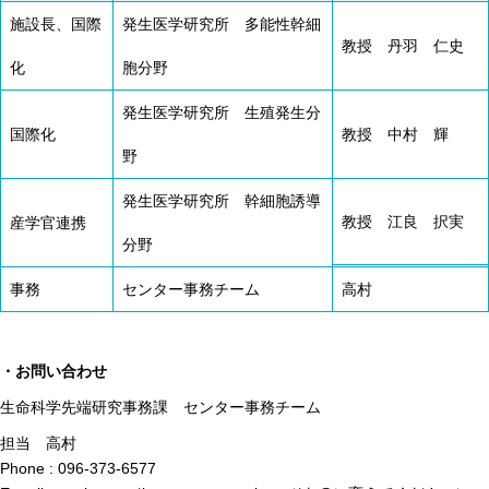
施設長、国際
発生医学研究所 多能性幹細
教授 丹羽 仁史
化
胞分野
発生医学研究所 生殖発生分
国際化
教授 中村 輝
野
発生医学研究所 幹細胞誘導
教授 江良 択実
産学官連携
分野
事務
センター事務チーム
高村
・お問い合わせ
生命科学先端研究事務課 センター事務チーム
担当 高村
Phone : 096-373-6577