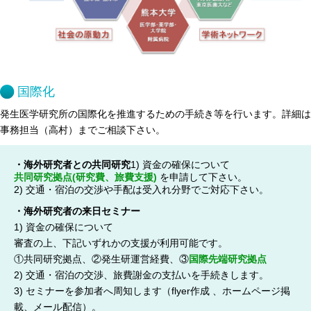
腎臓発生分野
生殖発生分野
筋発生再生分野
国際化
入学・求人案内
発生医学研究所の国際化を推進するための手続き等を行います。詳細は
事務担当（高村）までご相談下さい。
入学者案内
求人案内
・海外研究者との共同研究
1) 資金の確保について
共同研究拠点(研究費、旅費支援)
を申請して下さい。
2) 交通・宿泊の交渉や手配は受入れ分野でご対応下さい。
研究支援
・海外研究者の来日セミナー
1) 資金の確保について
リエゾンラボLILAについて
審査の上、下記いずれかの支援が利用可能です。
リエゾンラボ利用申込み
①共同研究拠点、②発生研運営経費、③
国際先端研究拠点
2) 交通・宿泊の交渉、旅費謝金の支払いを手続きします。
組織標本作製・HE染色
3) セミナーを参加者へ周知します（flyer作成 、ホームページ掲
質量分析
載、メール配信）。