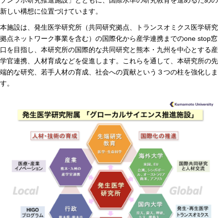
ゾンラボ研究推進施設」とともに、国際水準の研究教育を進めるための
新しい構想に位置づけています。
年報
本施設は、発生医学研究所（共同研究拠点、トランスオミクス医学研究
関連リンク
拠点ネットワーク事業を含む）の国際化から産学連携までのone stop窓
口を目指し、本研究所の国際的な共同研究と熊本・九州を中心とする産
研究分野紹介
学官連携、人材育成などを促進します。これらを通して、本研究所の先
端的な研究、若手人材の育成、社会への貢献という３つの柱を強化しま
ゲノム神経学分野
す。
細胞脂質代謝分野
細胞医学分野
損傷修復分野
多能性幹細胞分野
組織幹細胞分野
幹細胞誘導分野
胎盤発生分野
脳発生分野