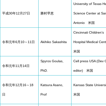
University of Texas H
平成30年12月27日
勝村早恵
Science Center at Sa
Antonio 米国
Cincinnati Children’s
令和元年6月10～11日
Akihiko Sakashita
Hospital Medical Ce
米国
Spyros Goulas,
Cell press USA (Dev C
令和元年11月14日
PhD.
editor) 米国
令和元年12月16～18
Katsura Asano,
Kansas State Univer
日
Prof
米国