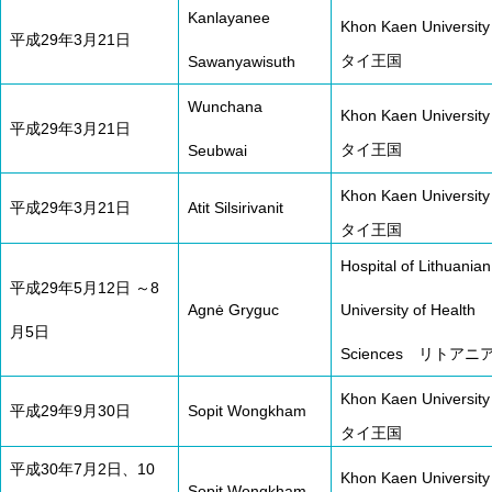
Kanlayanee
Khon Kaen University
平成29年3月21日
タイ王国
Sawanyawisuth
Wunchana
Khon Kaen University
平成29年3月21日
タイ王国
Seubwai
Khon Kaen University
平成29年3月21日
Atit Silsirivanit
タイ王国
Hospital of Lithuanian
平成29年5月12日 ～8
Agnė Gryguc
University of Health
月5日
Sciences リトアニ
Khon Kaen University
平成29年9月30日
Sopit Wongkham
タイ王国
平成30年7月2日、10
Khon Kaen University
Sopit Wongkham