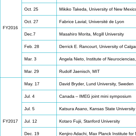
Oct. 25
Mikiko Takeda, University of New Mexic
Oct. 27
Fabrice Lavial, Université de Lyon
FY2016
Dec.7
Masahiro Morita, Mcgill University
Feb. 28
Derrick E. Rancourt, University of Calga
Mar. 3
Angela Nieto, Institute of Neurociencias
Mar. 29
Rudolf Jaenisch, MIT
May. 17
David Bryder, Lund University, Sweden
Jul. 4
Canada – IMEG joint mini symposium
Jul. 5
Katsura Asano, Kansas State University
FY2017
Jul. 12
Kotaro Fujii, Stanford University
Dec. 19
Kenjiro Adachi, Max Planck Institute fo