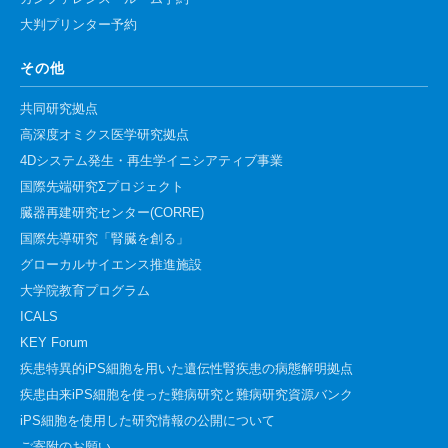
大判プリンター予約
その他
共同研究拠点
高深度オミクス医学研究拠点
4Dシステム発生・再生学イニシアティブ事業
国際先端研究Σプロジェクト
臓器再建研究センター(CORRE)
国際先導研究「腎臓を創る」
グローカルサイエンス推進施設
大学院教育プログラム
ICALS
KEY Forum
疾患特異的iPS細胞を用いた遺伝性腎疾患の病態解明拠点
疾患由来iPS細胞を使った難病研究と難病研究資源バンク
iPS細胞を使用した研究情報の公開について
ご寄附のお願い