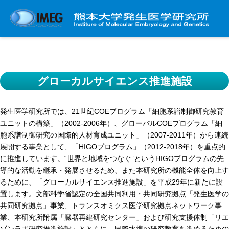
発生研について
発生研とは
グローカルサイエンス推進施設
所長挨拶
基本目標と基本方針
発生医学研究所では、21世紀COEプログラム「細胞系譜制御研究教育
ユニットの構築」（2002-2006年）、グローバルCOEプログラム「細
発生研の歴史
胞系譜制御研究の国際的人材育成ユニット」（2007-2011年）から連続
アクセスマップ
展開する事業として、「HIGOプログラム」（2012-2018年）を重点的
に推進しています。“世界と地域をつなぐ”というHIGOプログラムの先
外部評価
導的な活動を継承・発展させるため、また本研究所の機能全体を向上す
パンフレット
るために、「グローカルサイエンス推進施設」を平成29年に新たに設
研究不正防止対策
置します。文部科学省認定の全国共同利用・共同研究拠点「発生医学の
共同研究拠点」事業、トランスオミクス医学研究拠点ネットワーク事
災害対策
業、本研究所附属「臓器再建研究センター」および研究支援体制「リエ
男女共同参画事業