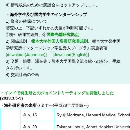
4) 情報収集のための懇談会をセットアップします。
高速シーケンサー解析
・海外学生及び国内学生のインターンシップ
顕微鏡・画像解析支援
1) 資金の確保について
共通実験室・培養室利用
審査の上、下記いずれかの支援が利用可能です。
①発生研運営経費、②
バイオインフォマティクス
国際先端研究拠点
2) 関係規則
熊本大学外国人客員研究員規則
、熊本大学発生医
研究試料供給
学研究所インターンシップ学生受入プログラム実施要項
In situ hybridization
[
download(Japanese)
] [
download(English)
]
3) 交通・旅費、滞在先；熊本大学国際交流会館への交渉、手続
キャピラリーシーケンス
きを行います。
4) 交流計画の企画
予 約
・
インドで発生研とのジョイントミーティングを開催しました
共通機器予約
(2019.3.5-9)
カンファレンス・ルーム予約
・海外研究者の来所セミナー
(平成28年度実績～)
大判プリンター予約
Jun. 15
Ryuji Morizane, Harvard Medical School
Jun. 20
Takanari Inoue, Johns Hopkins Universi