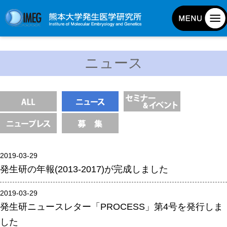
発生研について
ニュース
発生研とは
所長挨拶
基本目標と基本方針
発生研の歴史
アクセスマップ
2019-03-29
外部評価
発生研の年報(2013-2017)が完成しました
パンフレット
研究不正防止対策
2019-03-29
発生研ニュースレター「PROCESS」第4号を発行しま
災害対策
した
男女共同参画事業