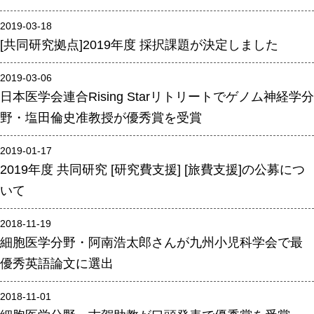
年報
2019-03-18
[共同研究拠点]2019年度 採択課題が決定しました
関連リンク
2019-03-06
研究分野紹介
日本医学会連合Rising Starリトリートでゲノム神経学分
野・塩田倫史准教授が優秀賞を受賞
ゲノム神経学分野
細胞脂質代謝分野
2019-01-17
細胞医学分野
2019年度 共同研究 [研究費支援] [旅費支援]の公募につ
損傷修復分野
いて
多能性幹細胞分野
2018-11-19
組織幹細胞分野
細胞医学分野・阿南浩太郎さんが九州小児科学会で最
幹細胞誘導分野
優秀英語論文に選出
胎盤発生分野
2018-11-01
脳発生分野