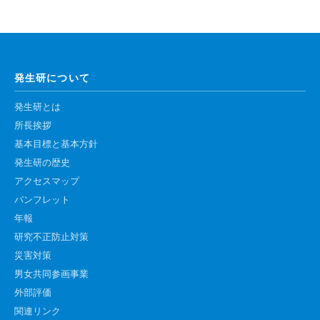
高速シーケンサー解析
顕微鏡・画像解析支援
共通実験室・培養室利用
発生研について
バイオインフォマティクス
発生研とは
研究試料供給
所長挨拶
In situ hybridization
基本目標と基本方針
キャピラリーシーケンス
発生研の歴史
アクセスマップ
予 約
パンフレット
年報
共通機器予約
研究不正防止対策
カンファレンス・ルーム予約
災害対策
男女共同参画事業
大判プリンター予約
外部評価
関連リンク