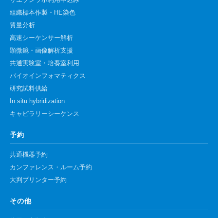
リエゾンラボ利用申込み
組織標本作製・HE染色
質量分析
高速シーケンサー解析
顕微鏡・画像解析支援
共通実験室・培養室利用
バイオインフォマティクス
研究試料供給
In situ hybridization
キャピラリーシーケンス
予約
共通機器予約
カンファレンス・ルーム予約
大判プリンター予約
その他