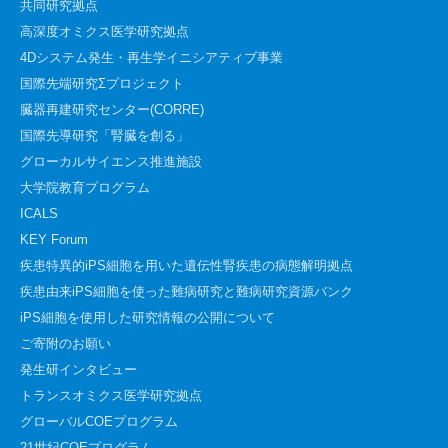
共同研究拠点
高深度オミクス医学研究拠点
4Dシステム発生・再生学イニシアティブ事業
国際先端研究Σプロジェクト
臓器再建研究センター(CORRE)
国際先導研究「腎臓を創る」
グローカルサイエンス推進施設
大学院教育プログラム
ICALS
KEY Forum
疾患特異的iPS細胞を用いた遺伝性腎疾患の病態解明拠点
疾患由来iPS細胞を使った難病研究と難病研究資源バンク
iPS細胞を使用した研究情報の公開について
ご寄附のお願い
発生研インタビュー
トランスオミクス医学研究拠点
グローバルCOEプログラム