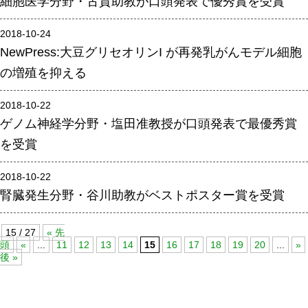
細胞医学分野・古賀助教が口頭発表で優秀賞を受賞
腎臓発生分野
2018-10-24
生殖発生分野
NewPress:大豆グリセオリンI が再発乳がんモデル細胞
筋発生再生分野
の増殖を抑える
入学・求人案内
2018-10-22
ゲノム神経学分野・塩田准教授が口頭発表で最優秀賞
入学者案内
を受賞
求人案内
2018-10-22
腎臓発生分野・谷川助教がベストポスター賞を受賞
研究支援
リエゾンラボLILAについて
15 / 27
« 先
頭
«
...
11
12
13
14
15
16
17
18
19
20
...
»
リエゾンラボ利用申込み
後 »
組織標本作製・HE染色
質量分析