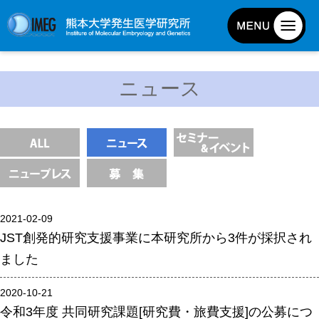
発生研について
ニュース
発生研とは
所長挨拶
基本目標と基本方針
発生研の歴史
アクセスマップ
2021-02-09
外部評価
JST創発的研究支援事業に本研究所から3件が採択され
パンフレット
ました
研究不正防止対策
2020-10-21
災害対策
令和3年度 共同研究課題[研究費・旅費支援]の公募につ
男女共同参画事業