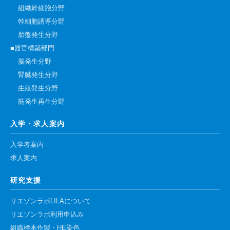
組織幹細胞分野
幹細胞誘導分野
胎盤発生分野
■器官構築部門
脳発生分野
腎臓発生分野
生殖発生分野
筋発生再生分野
入学・求人案内
入学者案内
求人案内
研究支援
リエゾンラボLILAについて
リエゾンラボ利用申込み
組織標本作製・HE染色