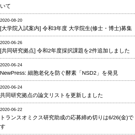
いて
年報
関連リンク
2020-08-20
[大学院入試案内] 令和3年度 大学院生(修士・博士)募集
研究分野紹介
2020-06-26
[共同研究拠点] 令和2年度採択課題を2件追加しました
ゲノム神経学分野
細胞脂質代謝分野
2020-06-24
細胞医学分野
NewPress: 細胞老化を防ぐ酵素「NSD2」を発見
損傷修復分野
2020-06-24
多能性幹細胞分野
共同研究拠点の論文リストを更新しました
組織幹細胞分野
2020-06-22
幹細胞誘導分野
トランスオミクス研究助成の応募締め切りは6/26(金)で
胎盤発生分野
す
脳発生分野