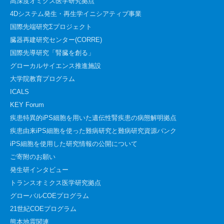
高深度オミクス医学研究拠点
4Dシステム発生・再生学イニシアティブ事業
国際先端研究Σプロジェクト
臓器再建研究センター(CORRE)
国際先導研究「腎臓を創る」
グローカルサイエンス推進施設
大学院教育プログラム
ICALS
KEY Forum
疾患特異的iPS細胞を用いた遺伝性腎疾患の病態解明拠点
疾患由来iPS細胞を使った難病研究と難病研究資源バンク
iPS細胞を使用した研究情報の公開について
ご寄附のお願い
発生研インタビュー
トランスオミクス医学研究拠点
グローバルCOEプログラム
21世紀COEプログラム
熊本地震関連