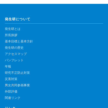
高速シーケンサー解析
顕微鏡・画像解析支援
発生研について
共通実験室・培養室利用
バイオインフォマティクス
発生研とは
所長挨拶
研究試料供給
基本目標と基本方針
In situ hybridization
発生研の歴史
キャピラリーシーケンス
アクセスマップ
パンフレット
年報
予 約
研究不正防止対策
共通機器予約
災害対策
男女共同参画事業
カンファレンス・ルーム予約
外部評価
大判プリンター予約
関連リンク