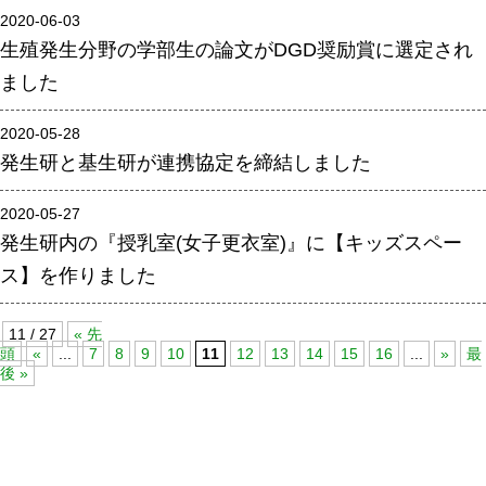
2020-06-03
腎臓発生分野
生殖発生分野の学部生の論文がDGD奨励賞に選定され
生殖発生分野
ました
筋発生再生分野
2020-05-28
発生研と基生研が連携協定を締結しました
入学・求人案内
入学者案内
2020-05-27
発生研内の『授乳室(女子更衣室)』に【キッズスペー
求人案内
ス】を作りました
研究支援
11 / 27
« 先
頭
«
...
7
8
9
10
11
12
13
14
15
16
...
»
最
リエゾンラボLILAについて
後 »
リエゾンラボ利用申込み
組織標本作製・HE染色
質量分析