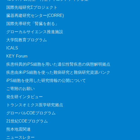
国際先端研究Σプロジェクト
臓器再建研究センター(CORRE)
国際先導研究「腎臓を創る」
グローカルサイエンス推進施設
大学院教育プログラム
ICALS
KEY Forum
疾患特異的iPS細胞を用いた遺伝性腎疾患の病態解明拠点
疾患由来iPS細胞を使った難病研究と難病研究資源バンク
iPS細胞を使用した研究情報の公開について
ご寄附のお願い
発生研インタビュー
トランスオミクス医学研究拠点
グローバルCOEプログラム
21世紀COEプログラム
熊本地震関連
ニュースレター