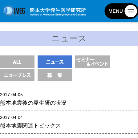
発生研について
ニュース
発生研とは
所長挨拶
基本目標と基本方針
発生研の歴史
アクセスマップ
2017-04-05
外部評価
熊本地震後の発生研の状況
パンフレット
研究不正防止対策
2017-04-04
熊本地震関連トピックス
災害対策
男女共同参画事業