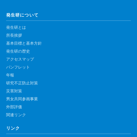
高速シーケンサー解析
発生研について
顕微鏡・画像解析支援
共通実験室・培養室利用
発生研とは
所長挨拶
バイオインフォマティクス
基本目標と基本方針
研究試料供給
発生研の歴史
In situ hybridization
アクセスマップ
パンフレット
キャピラリーシーケンス
年報
研究不正防止対策
予 約
災害対策
共通機器予約
男女共同参画事業
外部評価
カンファレンス・ルーム予約
関連リンク
大判プリンター予約
リンク