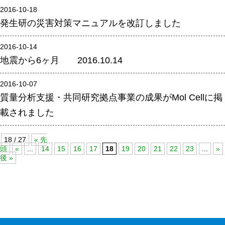
2016-10-18
腎臓発生分野
発生研の災害対策マニュアルを改訂しました
生殖発生分野
2016-10-14
筋発生再生分野
地震から6ヶ月 2016.10.14
入学・求人案内
2016-10-07
質量分析支援・共同研究拠点事業の成果がMol Cellに掲
入学者案内
載されました
求人案内
18 / 27
« 先
研究支援
頭
«
...
14
15
16
17
18
19
20
21
22
23
...
»
後 »
リエゾンラボLILAについて
リエゾンラボ利用申込み
組織標本作製・HE染色
質量分析