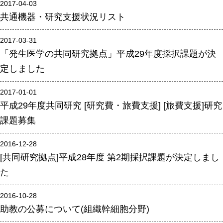
2017-04-03
共通機器・研究支援状況リスト
年報
関連リンク
2017-03-31
「発生医学の共同研究拠点」平成29年度採択課題が決
研究分野紹介
定しました
ゲノム神経学分野
2017-01-01
細胞脂質代謝分野
平成29年度共同研究 [研究費・旅費支援] [旅費支援]研究
細胞医学分野
課題募集
損傷修復分野
2016-12-28
多能性幹細胞分野
[共同研究拠点]平成28年度 第2期採択課題が決定しまし
組織幹細胞分野
た
幹細胞誘導分野
2016-10-28
胎盤発生分野
助教の公募について(組織幹細胞分野)
脳発生分野