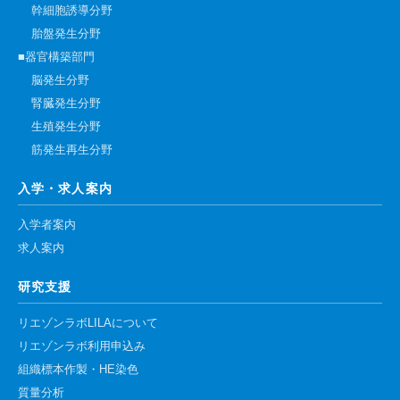
幹細胞誘導分野
胎盤発生分野
■器官構築部門
脳発生分野
腎臓発生分野
生殖発生分野
筋発生再生分野
入学・求人案内
入学者案内
求人案内
研究支援
リエゾンラボLILAについて
リエゾンラボ利用申込み
組織標本作製・HE染色
質量分析