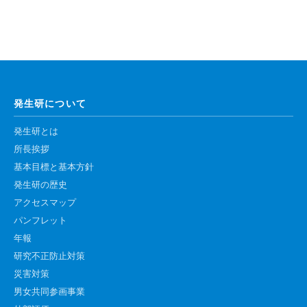
高速シーケンサー解析
顕微鏡・画像解析支援
共通実験室・培養室利用
バイオインフォマティクス
発生研について
研究試料供給
In situ hybridization
発生研とは
所長挨拶
キャピラリーシーケンス
基本目標と基本方針
発生研の歴史
予 約
アクセスマップ
共通機器予約
パンフレット
年報
カンファレンス・ルーム予約
研究不正防止対策
大判プリンター予約
災害対策
男女共同参画事業