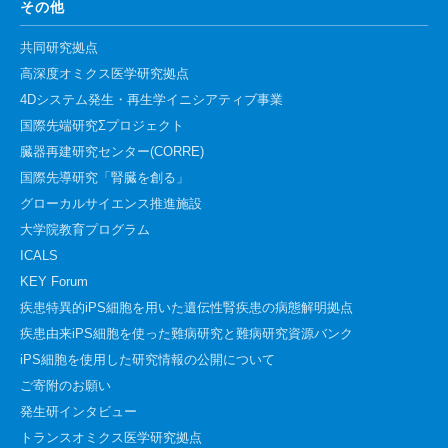
その他
共同研究拠点
高深度オミクス医学研究拠点
4Dシステム発生・再生学イニシアティブ事業
国際先端研究Σプロジェクト
臓器再建研究センター(CORRE)
国際先導研究「腎臓を創る」
グローカルサイエンス推進施設
大学院教育プログラム
ICALS
KEY Forum
疾患特異的iPS細胞を用いた遺伝性腎疾患の病態解明拠点
疾患由来iPS細胞を使った難病研究と難病研究資源バンク
iPS細胞を使用した研究情報の公開について
ご寄附のお願い
発生研インタビュー
トランスオミクス医学研究拠点