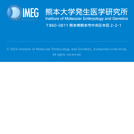
© 2026 Institute of Molecular Embryology and Genetics, Kumamoto University.
All rights reserved.