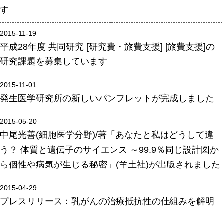
す
年報
関連リンク
2015-11-19
平成28年度 共同研究 [研究費・旅費支援] [旅費支援]の
研究課題を募集しています
研究分野紹介
ゲノム神経学分野
2015-11-01
発生医学研究所の新しいパンフレットが完成しました
細胞脂質代謝分野
細胞医学分野
2015-05-20
損傷修復分野
中尾光善(細胞医学分野)/著「あなたと私はどうして違
う？ 体質と遺伝子のサイエンス ～99.9％同じ設計図か
多能性幹細胞分野
ら個性や病気が生じる秘密」(羊土社)が出版されました
組織幹細胞分野
幹細胞誘導分野
2015-04-29
プレスリリース：乳がんの治療抵抗性の仕組みを解明
胎盤発生分野
脳発生分野