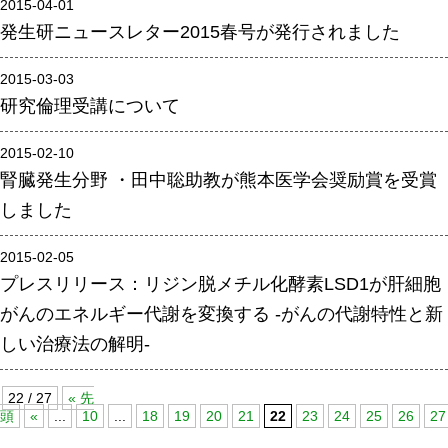
2015-04-01
腎臓発生分野
発生研ニュースレター2015春号が発行されました
生殖発生分野
2015-03-03
筋発生再生分野
研究倫理受講について
入学・求人案内
2015-02-10
腎臓発生分野 ・田中聡助教が熊本医学会奨励賞を受賞
入学者案内
しました
求人案内
2015-02-05
プレスリリース：リジン脱メチル化酵素LSD1が肝細胞
研究支援
がんのエネルギー代謝を変換する -がんの代謝特性と新
リエゾンラボLILAについて
しい治療法の解明-
リエゾンラボ利用申込み
組織標本作製・HE染色
22 / 27
« 先
頭
«
...
10
...
18
19
20
21
22
23
24
25
26
27
質量分析