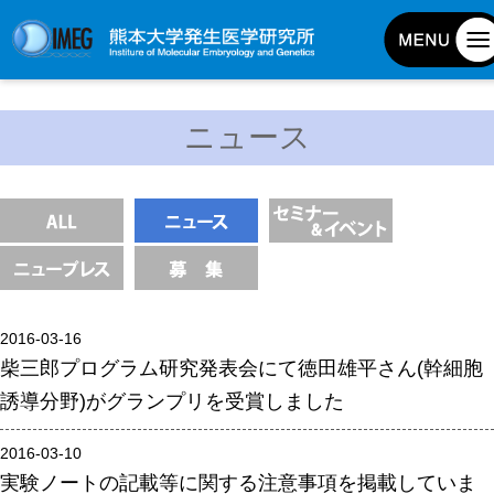
発生研について
ニュース
発生研とは
所長挨拶
基本目標と基本方針
発生研の歴史
アクセスマップ
2016-03-16
外部評価
柴三郎プログラム研究発表会にて徳田雄平さん(幹細胞
パンフレット
誘導分野)がグランプリを受賞しました
研究不正防止対策
2016-03-10
災害対策
実験ノートの記載等に関する注意事項を掲載していま
男女共同参画事業