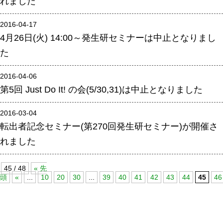
れました
腎臓発生分野
2016-04-17
生殖発生分野
4月26日(火) 14:00～発生研セミナーは中止となりまし
筋発生再生分野
た
入学・求人案内
2016-04-06
第5回 Just Do It! の会(5/30,31)は中止となりました
入学者案内
2016-03-04
求人案内
転出者記念セミナー(第270回発生研セミナー)が開催さ
れました
研究支援
リエゾンラボLILAについて
45 / 48
« 先
頭
«
...
10
20
30
...
39
40
41
42
43
44
45
46
リエゾンラボ利用申込み
組織標本作製・HE染色
質量分析