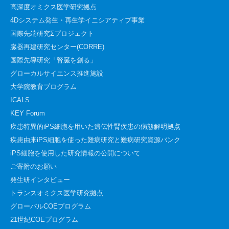
高深度オミクス医学研究拠点
4Dシステム発生・再生学イニシアティブ事業
国際先端研究Σプロジェクト
臓器再建研究センター(CORRE)
国際先導研究「腎臓を創る」
グローカルサイエンス推進施設
大学院教育プログラム
ICALS
KEY Forum
疾患特異的iPS細胞を用いた遺伝性腎疾患の病態解明拠点
疾患由来iPS細胞を使った難病研究と難病研究資源バンク
iPS細胞を使用した研究情報の公開について
ご寄附のお願い
発生研インタビュー
トランスオミクス医学研究拠点
グローバルCOEプログラム
21世紀COEプログラム