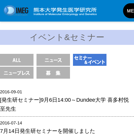
発生研について
イベント&セミナー
発生研とは
所長挨拶
基本目標と基本方針
発生研の歴史
アクセスマップ
2016-09-01
外部評価
[発生研セミナー]9月6日14:00～Dundee大学 喜多村悦
パンフレット
至先生
研究不正防止対策
2016-07-14
災害対策
7月14日発生研セミナーを開催しました
男女共同参画事業