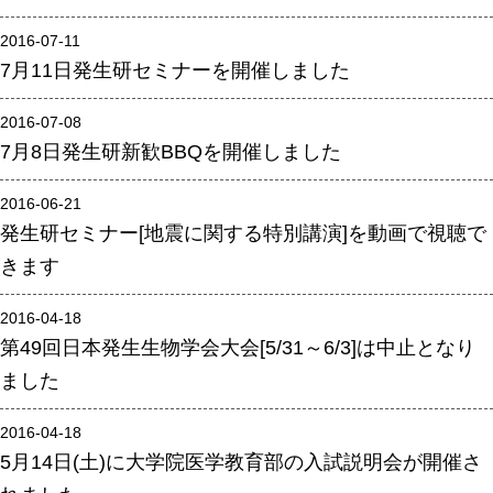
年報
2016-07-11
7月11日発生研セミナーを開催しました
関連リンク
2016-07-08
研究分野紹介
7月8日発生研新歓BBQを開催しました
ゲノム神経学分野
2016-06-21
細胞脂質代謝分野
発生研セミナー[地震に関する特別講演]を動画で視聴で
細胞医学分野
きます
損傷修復分野
2016-04-18
多能性幹細胞分野
第49回日本発生生物学会大会[5/31～6/3]は中止となり
組織幹細胞分野
ました
幹細胞誘導分野
2016-04-18
胎盤発生分野
5月14日(土)に大学院医学教育部の入試説明会が開催さ
脳発生分野