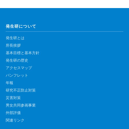
高速シーケンサー解析
顕微鏡・画像解析支援
共通実験室・培養室利用
発生研について
バイオインフォマティクス
発生研とは
研究試料供給
所長挨拶
基本目標と基本方針
In situ hybridization
発生研の歴史
キャピラリーシーケンス
アクセスマップ
パンフレット
予 約
年報
研究不正防止対策
共通機器予約
災害対策
カンファレンス・ルーム予約
男女共同参画事業
大判プリンター予約
外部評価
関連リンク