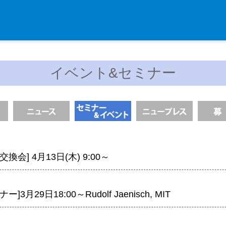
入学・求人案内
イベント&セミナー
入学者案内
求人案内
研究支援
リエゾンラボLILAについて
換会] 4月13日(木) 9:00～
リエゾンラボ利用申込み
組織標本作製・HE染色
]3月29日18:00～Rudolf Jaenisch, MIT
質量分析
高速シーケンサー解析