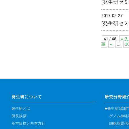
[発生研セミナー
腎臓発生分野
生殖発生分野
2017-02-27
[発生研セミナ
筋発生再生分野
41 / 48
« 先
頭
«
...
1
発生研について
研究分野紹
発生研とは
■発生制御部
所長挨拶
ゲノム神経
基本目標と基本方針
細胞脂質代