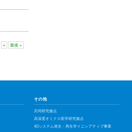
»
最後 »
その他
共同研究拠点
高深度オミクス医学研究拠点
4Dシステム発生・再生学イニシアティブ事業