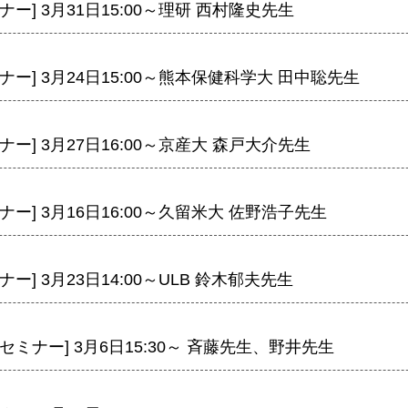
顕微鏡・画像解析支援
ナー] 3月31日15:00～理研 西村隆史先生
共通実験室・培養室利用
バイオインフォマティクス
ナー] 3月24日15:00～熊本保健科学大 田中聡先生
研究試料供給
In situ hybridization
ナー] 3月27日16:00～京産大 森戸大介先生
キャピラリーシーケンス
予 約
ナー] 3月16日16:00～久留米大 佐野浩子先生
共通機器予約
カンファレンス・ルーム予約
ー] 3月23日14:00～ULB 鈴木郁夫先生
大判プリンター予約
セミナー] 3月6日15:30～ 斉藤先生、野井先生