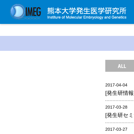
発生研について
発生研とは
所長挨拶
基本目標と基本方針
発生研の歴史
2017-04-04
アクセスマップ
[発生研情報交
外部評価
パンフレット
2017-03-28
[発生研セミナー
研究不正防止対策
災害対策
2017-03-27