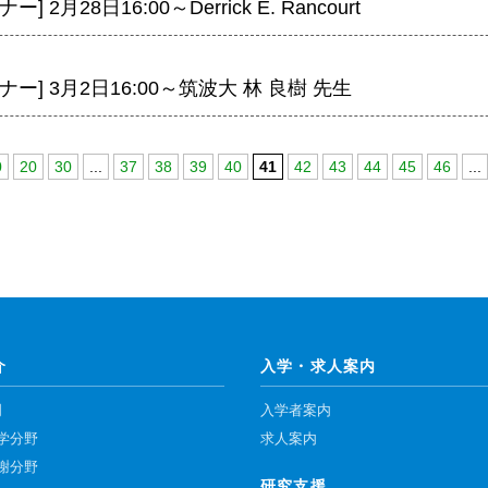
] 2月28日16:00～Derrick E. Rancourt
ー] 3月2日16:00～筑波大 林 良樹 先生
0
20
30
...
37
38
39
40
41
42
43
44
45
46
...
介
入学・求人案内
門
入学者案内
学分野
求人案内
謝分野
研究支援