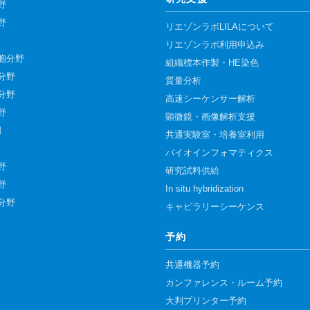
野
野
リエゾンラボLILAについて
リエゾンラボ利用申込み
胞分野
組織標本作製・HE染色
分野
質量分析
分野
高速シーケンサー解析
野
顕微鏡・画像解析支援
門
共通実験室・培養室利用
バイオインフォマティクス
野
研究試料供給
野
In situ hybridization
分野
キャピラリーシーケンス
予約
共通機器予約
カンファレンス・ルーム予約
大判プリンター予約