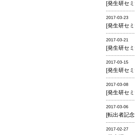
男女共同参画事業
[発生研セミ
年報
2017-03-23
関連リンク
[発生研セミ
研究分野紹介
2017-03-21
[発生研セミ
ゲノム神経学分野
細胞脂質代謝分野
2017-03-15
[発生研セミ
細胞医学分野
損傷修復分野
2017-03-08
多能性幹細胞分野
[発生研セミナ
組織幹細胞分野
2017-03-06
幹細胞誘導分野
[転出者記念
胎盤発生分野
2017-02-27
脳発生分野