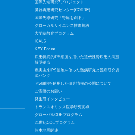
国際先端研究Σプロジェクト
臓器再建研究センター(CORRE)
国際先導研究「腎臓を創る」
グローカルサイエンス推進施設
大学院教育プログラム
ICALS
KEY Forum
疾患特異的iPS細胞を用いた遺伝性腎疾患の病態
解明拠点
疾患由来iPS細胞を使った難病研究と難病研究資
源バンク
iPS細胞を使用した研究情報の公開について
ご寄附のお願い
発生研インタビュー
トランスオミクス医学研究拠点
グローバルCOEプログラム
21世紀COEプログラム
熊本地震関連