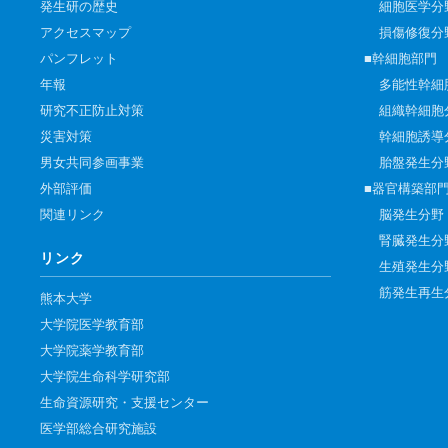
発生研の歴史
細胞医学分
アクセスマップ
損傷修復分
パンフレット
■幹細胞部門
年報
多能性幹細
研究不正防止対策
組織幹細胞
災害対策
幹細胞誘導
男女共同参画事業
胎盤発生分
外部評価
■器官構築部
関連リンク
脳発生分野
腎臓発生分
リンク
生殖発生分
筋発生再生
熊本大学
大学院医学教育部
大学院薬学教育部
大学院生命科学研究部
生命資源研究・支援センター
医学部総合研究施設