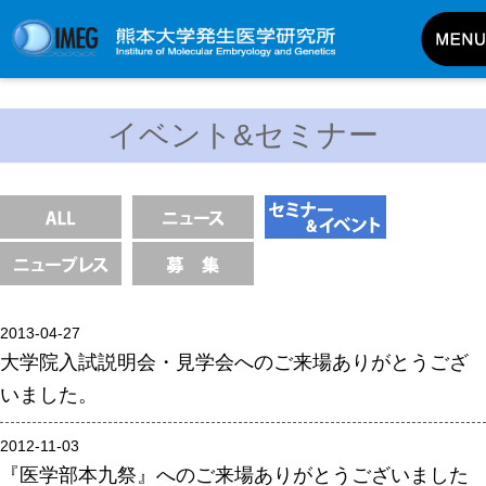
発生研について
イベント&セミナー
発生研とは
所長挨拶
基本目標と基本方針
発生研の歴史
アクセスマップ
2013-04-27
外部評価
大学院入試説明会・見学会へのご来場ありがとうござ
パンフレット
いました。
研究不正防止対策
2012-11-03
災害対策
『医学部本九祭』へのご来場ありがとうございました
男女共同参画事業