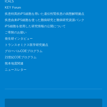
ICALS
KEY Forum
疾患特異的iPS細胞を用いた遺伝性腎疾患の病態解明拠点
疾患由来iPS細胞を使った難病研究と難病研究資源バンク
iPS細胞を使用した研究情報の公開について
ご寄附のお願い
発生研インタビュー
トランスオミクス医学研究拠点
グローバルCOEプログラム
21世紀COEプログラム
熊本地震関連
ニュースレター