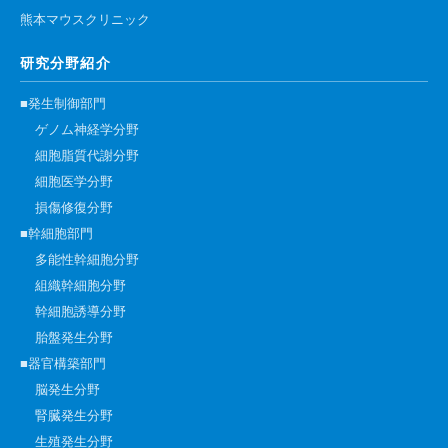
高速シーケンサー解析
熊本マウスクリニック
顕微鏡・画像解析支援
研究分野紹介
共通実験室・培養室利用
■発生制御部門
バイオインフォマティクス
ゲノム神経学分野
研究試料供給
細胞脂質代謝分野
細胞医学分野
In situ hybridization
損傷修復分野
キャピラリーシーケンス
■幹細胞部門
多能性幹細胞分野
予 約
組織幹細胞分野
幹細胞誘導分野
共通機器予約
胎盤発生分野
カンファレンス・ルーム予約
■器官構築部門
大判プリンター予約
脳発生分野
腎臓発生分野
生殖発生分野