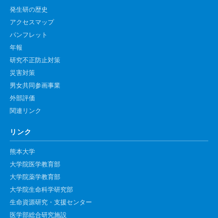
発生研の歴史
腎臓発生分野
アクセスマップ
生殖発生分野
パンフレット
筋発生再生分野
年報
研究不正防止対策
入学・求人案内
災害対策
男女共同参画事業
入学者案内
外部評価
求人案内
関連リンク
リンク
研究支援
熊本大学
リエゾンラボLILAについて
大学院医学教育部
リエゾンラボ利用申込み
大学院薬学教育部
大学院生命科学研究部
組織標本作製・HE染色
生命資源研究・支援センター
質量分析
医学部総合研究施設