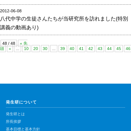
年報
2012-06-08
八代中学の生徒さんたちが当研究所を訪れました(特別
関連リンク
講義の動画あり)
研究分野紹介
48 / 48
« 先
頭
«
...
10
20
30
...
39
40
41
42
43
44
45
46
ゲノム神経学分野
細胞脂質代謝分野
細胞医学分野
損傷修復分野
多能性幹細胞分野
組織幹細胞分野
発生研について
幹細胞誘導分野
発生研とは
胎盤発生分野
所長挨拶
脳発生分野
基本目標と基本方針