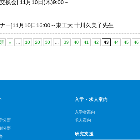
換会] 11月10日(木)9:00～
ナー]11月10日16:00～東工大 十川久美子先生
先頭
«
...
10
20
30
...
39
40
41
42
43
44
45
46
介
入学・求人案内
門
入学者案内
学分野
求人案内
謝分野
研究支援
野