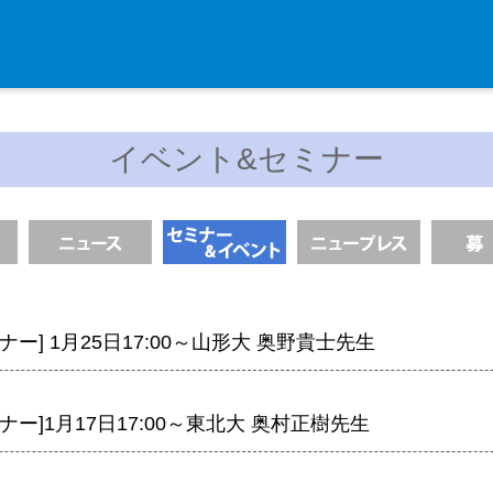
入学・求人案内
イベント&セミナー
入学者案内
求人案内
研究支援
リエゾンラボLILAについて
ナー] 1月25日17:00～山形大 奥野貴士先生
リエゾンラボ利用申込み
組織標本作製・HE染色
ナー]1月17日17:00～東北大 奥村正樹先生
質量分析
高速シーケンサー解析