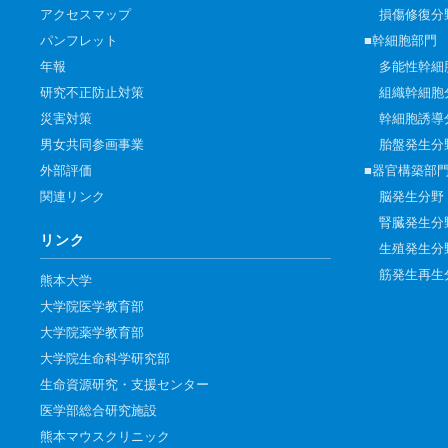
アクセスマップ
損傷修復分
パンフレット
■幹細胞部門
年報
多能性幹細
研究不正防止対策
組織幹細胞
災害対策
幹細胞誘導
男女共同参画事業
胎盤発生分
外部評価
■器官構築部
関連リンク
脳発生分野
腎臓発生分
リンク
生殖発生分
筋発生再生
熊本大学
大学院医学教育部
大学院薬学教育部
大学院生命科学研究部
生命資源研究・支援センター
医学部総合研究施設
熊本マウスクリニック