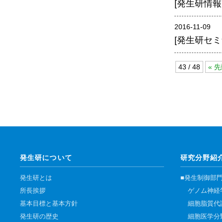
[発生研情報交
腎臓発生分野
生殖発生分野
2016-11-09
[発生研セミ
筋発生再生分野
43 / 48
« 
発生研について
研究分野紹
発生研とは
■発生制御部
所長挨拶
ゲノム神経
基本目標と基本方針
細胞脂質代
発生研の歴史
細胞医学分