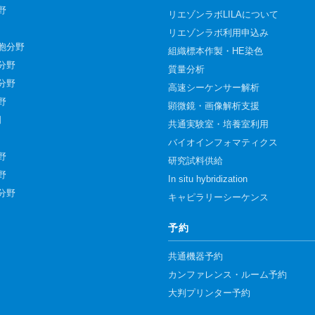
野
リエゾンラボLILAについて
リエゾンラボ利用申込み
胞分野
組織標本作製・HE染色
分野
質量分析
分野
高速シーケンサー解析
野
顕微鏡・画像解析支援
門
共通実験室・培養室利用
バイオインフォマティクス
野
研究試料供給
野
In situ hybridization
分野
キャピラリーシーケンス
予約
共通機器予約
カンファレンス・ルーム予約
大判プリンター予約