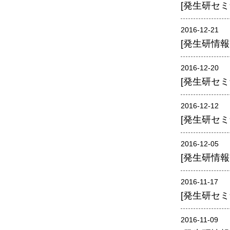
男女共同参画事業
[発生研セミ
年報
2016-12-21
関連リンク
[発生研情報交
研究分野紹介
2016-12-20
[発生研セミ
ゲノム神経学分野
細胞脂質代謝分野
2016-12-12
[発生研セミ
細胞医学分野
損傷修復分野
2016-12-05
多能性幹細胞分野
[発生研情報交
組織幹細胞分野
2016-11-17
幹細胞誘導分野
[発生研セミ
胎盤発生分野
2016-11-09
脳発生分野