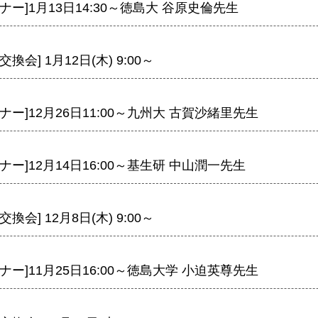
顕微鏡・画像解析支援
ナー]1月13日14:30～徳島大 谷原史倫先生
共通実験室・培養室利用
バイオインフォマティクス
換会] 1月12日(木) 9:00～
研究試料供給
In situ hybridization
ナー]12月26日11:00～九州大 古賀沙緒里先生
キャピラリーシーケンス
予 約
ナー]12月14日16:00～基生研 中山潤一先生
共通機器予約
カンファレンス・ルーム予約
換会] 12月8日(木) 9:00～
大判プリンター予約
ナー]11月25日16:00～徳島大学 小迫英尊先生