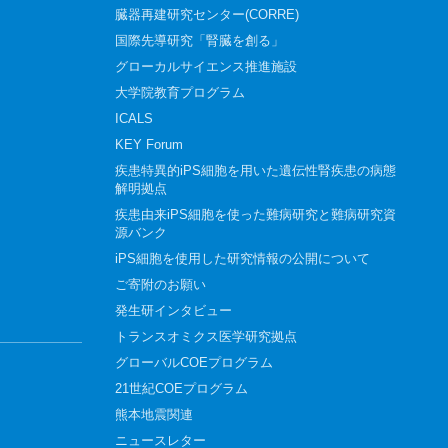
臓器再建研究センター(CORRE)
国際先導研究「腎臓を創る」
グローカルサイエンス推進施設
大学院教育プログラム
ICALS
KEY Forum
疾患特異的iPS細胞を用いた遺伝性腎疾患の病態
解明拠点
疾患由来iPS細胞を使った難病研究と難病研究資
源バンク
iPS細胞を使用した研究情報の公開について
ご寄附のお願い
発生研インタビュー
トランスオミクス医学研究拠点
グローバルCOEプログラム
21世紀COEプログラム
熊本地震関連
ニュースレター