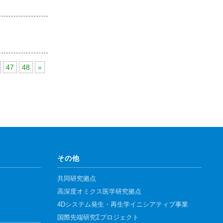
47
48
»
その他
共同研究拠点
高深度オミクス医学研究拠点
4Dシステム発生・再生学イニシアティブ事業
国際先端研究Σプロジェクト