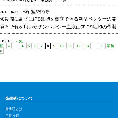
高速シーケンサー解析
2015-04-09 幹細胞誘導分野
顕微鏡・画像解析支援
短期間に高率にiPS細胞を樹立できる新型ベクターの開
共通実験室・培養室利用
発とそれを用いたチンパンジー血液由来iPS細胞の作製
バイオインフォマティクス
研究試料供給
8 / 16
« 先
頭
«
...
4
5
6
7
8
9
10
11
12
13
...
»
最後
In situ hybridization
»
キャピラリーシーケンス
予 約
共通機器予約
カンファレンス・ルーム予約
発生研について
大判プリンター予約
発生研とは
所長挨拶