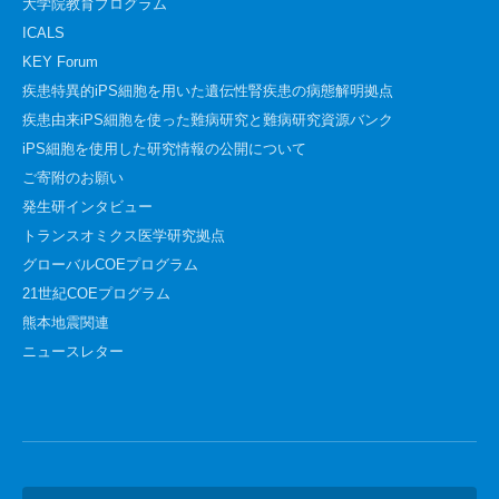
大学院教育プログラム
ICALS
KEY Forum
疾患特異的iPS細胞を用いた遺伝性腎疾患の病態解明拠点
疾患由来iPS細胞を使った難病研究と難病研究資源バンク
iPS細胞を使用した研究情報の公開について
ご寄附のお願い
発生研インタビュー
トランスオミクス医学研究拠点
グローバルCOEプログラム
21世紀COEプログラム
熊本地震関連
ニュースレター