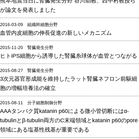
熊本地震当日に腎臓発生分野 谷川助教、西中村教授ら
が論文を発表しました
年報
関連リンク
2016-03-09 組織幹細胞分野
血管内皮細胞の伸長促進の新しいメカニズム
研究分野紹介
2015-11-20 腎臓発生分野
ゲノム神経学分野
ヒトiPS細胞から誘導した腎臓糸球体が血管とつながる
細胞脂質代謝分野
2015-08-27 腎臓発生分野
細胞医学分野
3次元器官形成能を維持したラット腎臓ネフロン前駆細
損傷修復分野
胞の増幅培養法の確立
多能性幹細胞分野
2015-08-11 分子細胞制御分野
組織幹細胞分野
AAAタンパク質katanin p60による微小管切断にはα-
幹細胞誘導分野
tubulinとβ-tubulin両方のC末端領域とkatanin p60のpore
胎盤発生分野
領域にある塩基性残基が重要である
脳発生分野