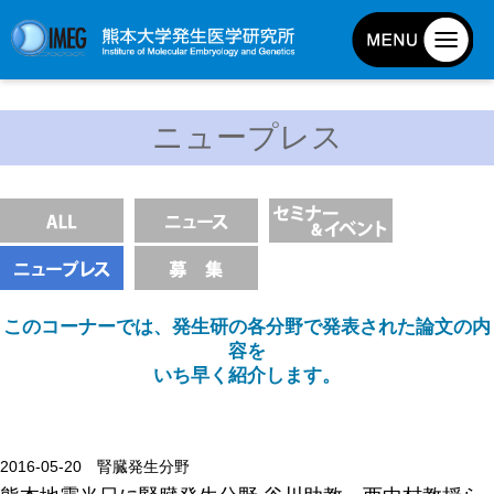
発生研について
ニュープレス
発生研とは
所長挨拶
基本目標と基本方針
発生研の歴史
アクセスマップ
このコーナーでは、発生研の各分野で発表された論文の内
外部評価
容を
いち早く紹介します。
パンフレット
研究不正防止対策
災害対策
2016-05-20 腎臓発生分野
男女共同参画事業