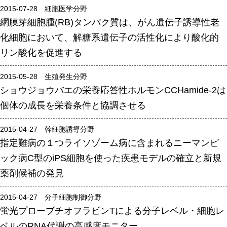
2015-07-28 細胞医学分野
腎臓発生分野
網膜芽細胞腫(RB)タンパク質は、がん遺伝子誘導性老
生殖発生分野
化細胞において、解糖系遺伝子の活性化により酸化的
筋発生再生分野
リン酸化を促進する
入学・求人案内
2015-05-28 生殖発生分野
ショウジョウバエの栄養応答性ホルモンCCHamide-2は
入学者案内
個体の成長を栄養条件と協調させる
求人案内
2015-04-27 幹細胞誘導分野
指定難病の１つライソゾーム病に含まれるニーマンピ
研究支援
ック病C型のiPS細胞を使った疾患モデルの確立と新規
リエゾンラボLILAについて
薬剤候補の発見
リエゾンラボ利用申込み
2015-04-27 分子細胞制御分野
組織標本作製・HE染色
蛍光プローブチオフラビンTによる分子レベル・細胞レ
質量分析
ベルのRNA代謝の高感度モニター