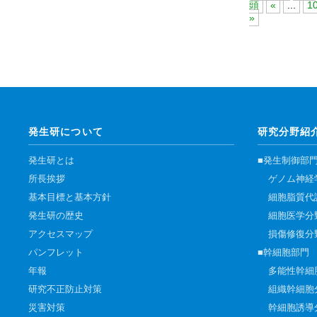
頭
«
...
1
»
発生研について
研究分野紹
発生研とは
■発生制御部
所長挨拶
ゲノム神経
基本目標と基本方針
細胞脂質代
発生研の歴史
細胞医学分
アクセスマップ
損傷修復分
パンフレット
■幹細胞部門
年報
多能性幹細
研究不正防止対策
組織幹細胞
災害対策
幹細胞誘導