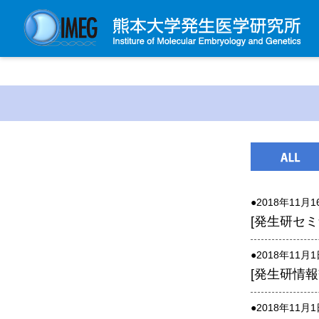
発生研について
発生研とは
所長挨拶
基本目標と基本方針
発生研の歴史
●2018年11月
アクセスマップ
[発生研セミナ
外部評価
パンフレット
●2018年11月
[発生研情報交
研究不正防止対策
災害対策
●2018年11月