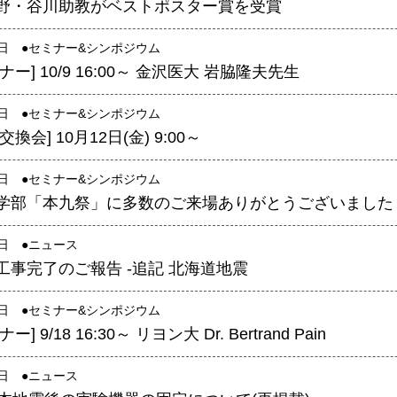
野・谷川助教がベストポスター賞を受賞
2日 ●
セミナー&シンポジウム
ー] 10/9 16:00～ 金沢医大 岩脇隆夫先生
8日 ●
セミナー&シンポジウム
換会] 10月12日(金) 9:00～
1日 ●
セミナー&シンポジウム
学部「本九祭」に多数のご来場ありがとうございました
1日 ●
ニュース
工事完了のご報告 -追記 北海道地震
1日 ●
セミナー&シンポジウム
 9/18 16:30～ リヨン大 Dr. Bertrand Pain
1日 ●
ニュース