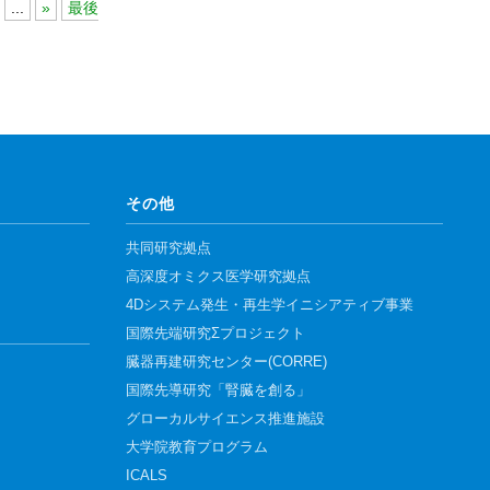
...
»
最後
その他
共同研究拠点
高深度オミクス医学研究拠点
4Dシステム発生・再生学イニシアティブ事業
国際先端研究Σプロジェクト
臓器再建研究センター(CORRE)
国際先導研究「腎臓を創る」
グローカルサイエンス推進施設
大学院教育プログラム
ICALS