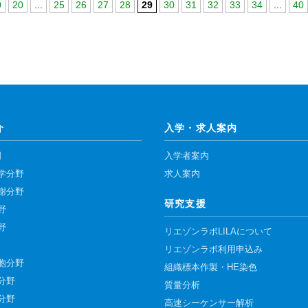
0
20
...
25
26
27
28
29
30
31
32
33
34
...
40
介
入学・求人案内
門
入学者案内
学分野
求人案内
謝分野
研究支援
野
野
リエゾンラボLILAについて
リエゾンラボ利用申込み
胞分野
組織標本作製・HE染色
分野
質量分析
分野
高速シーケンサー解析