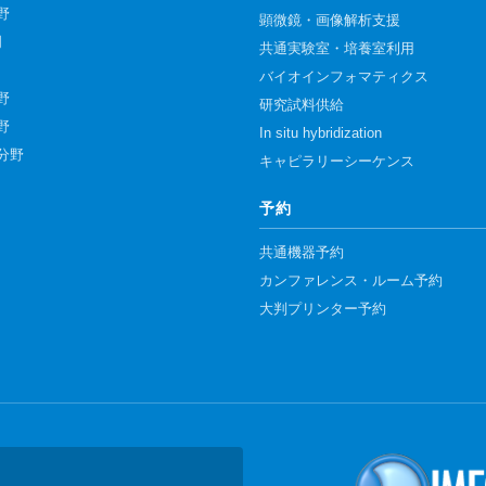
野
顕微鏡・画像解析支援
門
共通実験室・培養室利用
バイオインフォマティクス
野
研究試料供給
野
In situ hybridization
分野
キャピラリーシーケンス
予約
共通機器予約
カンファレンス・ルーム予約
大判プリンター予約