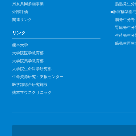
男女共同参画事業
胎盤発生分
外部評価
■器官構築部
関連リンク
脳発生分野
腎臓発生分
リンク
生殖発生分
筋発生再生
熊本大学
大学院医学教育部
大学院薬学教育部
大学院生命科学研究部
生命資源研究・支援センター
医学部総合研究施設
熊本マウスクリニック