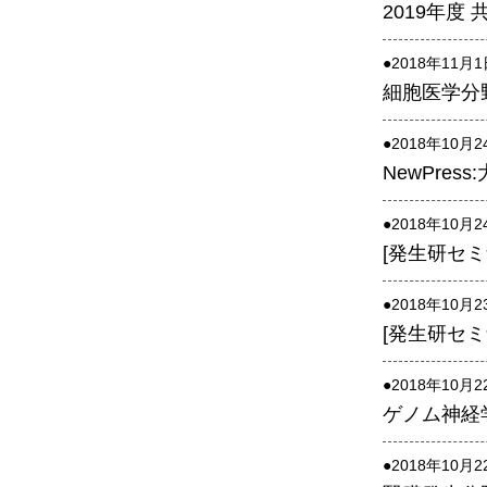
男女共同参画事業
2019年度
年報
●2018年11月
関連リンク
細胞医学分
研究分野紹介
●2018年10月
NewPre
ゲノム神経学分野
細胞脂質代謝分野
●2018年10月
[発生研セミ
細胞医学分野
損傷修復分野
●2018年10月
多能性幹細胞分野
[発生研セミナ
組織幹細胞分野
●2018年10月
幹細胞誘導分野
ゲノム神経
胎盤発生分野
●2018年10月
脳発生分野