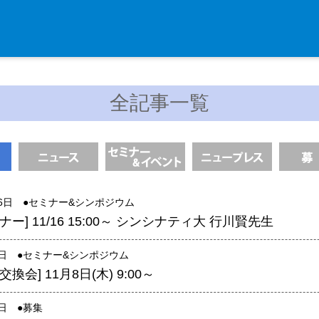
入学・求人案内
全記事一覧
入学者案内
求人案内
研究支援
16日 ●
セミナー&シンポジウム
リエゾンラボLILAについて
ー] 11/16 15:00～ シンシナティ大 行川賢先生
リエゾンラボ利用申込み
組織標本作製・HE染色
1日 ●
セミナー&シンポジウム
換会] 11月8日(木) 9:00～
質量分析
高速シーケンサー解析
1日 ●
募集