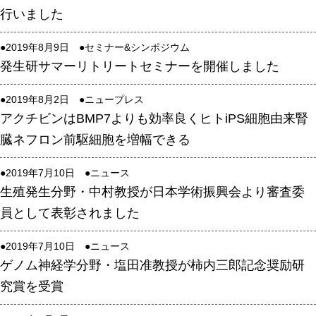
行いました
年報
関連リンク
●2019年8月9日 ●
セミナー&シンポジウム
発生研サマーリトリートセミナーを開催しました
研究分野紹介
●2019年8月2日 ●
ニュープレス
アクチビンはBMP7よりも効率良くヒトiPS細胞由来腎
ゲノム神経学分野
臓ネフロン前駆細胞を増幅できる
細胞脂質代謝分野
細胞医学分野
●2019年7月10日 ●
ニュース
損傷修復分野
生殖発生分野・中村教授が日本学術振興会より審査委
員として表彰されました
多能性幹細胞分野
組織幹細胞分野
●2019年7月10日 ●
ニュース
幹細胞誘導分野
ゲノム神経学分野・塩田准教授が柿内三郎記念奨励研
究賞を受賞
胎盤発生分野
脳発生分野