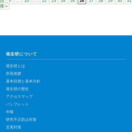
頭
«
...
10
...
22
23
24
25
26
27
28
29
30
31
後 »
発生研について
発生研とは
所長挨拶
基本目標と基本方針
発生研の歴史
アクセスマップ
パンフレット
年報
研究不正防止対策
災害対策