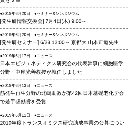
賞を受賞
高速シーケンサー解析
●2019年6月20日 ●
セミナー&シンポジウム
顕微鏡・画像解析支援
[発生研情報交換会] 7月4日(木) 9:00～
共通実験室・培養室利用
バイオインフォマティクス
●2019年6月20日 ●
セミナー&シンポジウム
[発生研セミナー] 6/28 12:00～ 京都大 山本正道先生
研究試料供給
In situ hybridization
●2019年6月17日 ●
ニュース
日本エピジェネティクス研究会の代表幹事に細胞医学
キャピラリーシーケンス
分野・中尾光善教授が就任しました
予 約
●2019年6月13日 ●
ニュース
共通機器予約
筋発生再生分野の北嶋助教が第42回日本基礎老化学会
で若手奨励賞を受賞
カンファレンス・ルーム予約
大判プリンター予約
●2019年6月11日 ●
ニュース
2019年度トランスオミクス研究助成事業の公募につい