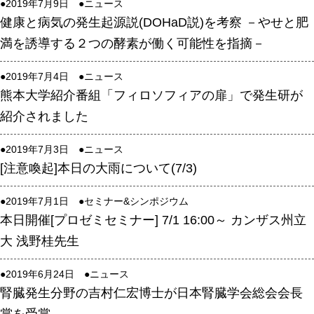
●2019年7月9日 ●
ニュース
腎臓発生分野
健康と病気の発生起源説(DOHaD説)を考察 －やせと肥
生殖発生分野
満を誘導する２つの酵素が働く可能性を指摘－
筋発生再生分野
●2019年7月4日 ●
ニュース
熊本大学紹介番組「フィロソフィアの扉」で発生研が
入学・求人案内
紹介されました
入学者案内
●2019年7月3日 ●
ニュース
求人案内
[注意喚起]本日の大雨について(7/3)
研究支援
●2019年7月1日 ●
セミナー&シンポジウム
本日開催[プロゼミセミナー] 7/1 16:00～ カンザス州立
リエゾンラボLILAについて
大 浅野桂先生
リエゾンラボ利用申込み
●2019年6月24日 ●
ニュース
組織標本作製・HE染色
腎臓発生分野の吉村仁宏博士が日本腎臓学会総会会長
質量分析