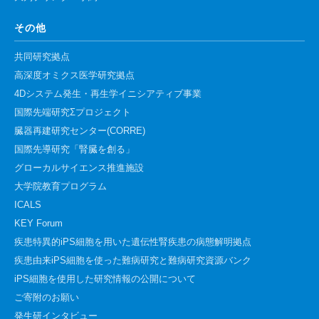
その他
共同研究拠点
高深度オミクス医学研究拠点
4Dシステム発生・再生学イニシアティブ事業
国際先端研究Σプロジェクト
臓器再建研究センター(CORRE)
国際先導研究「腎臓を創る」
グローカルサイエンス推進施設
大学院教育プログラム
ICALS
KEY Forum
疾患特異的iPS細胞を用いた遺伝性腎疾患の病態解明拠点
疾患由来iPS細胞を使った難病研究と難病研究資源バンク
iPS細胞を使用した研究情報の公開について
ご寄附のお願い
発生研インタビュー