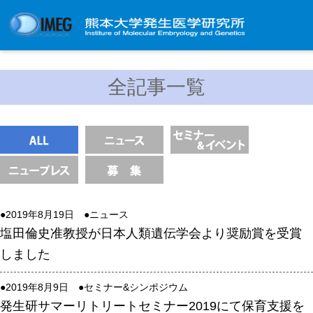
発生研について
全記事一覧
発生研とは
所長挨拶
基本目標と基本方針
発生研の歴史
アクセスマップ
●2019年8月19日 ●
ニュース
外部評価
塩田倫史准教授が日本人類遺伝学会より奨励賞を受賞
パンフレット
しました
研究不正防止対策
●2019年8月9日 ●
セミナー&シンポジウム
災害対策
発生研サマーリトリートセミナー2019にて保育支援を
男女共同参画事業