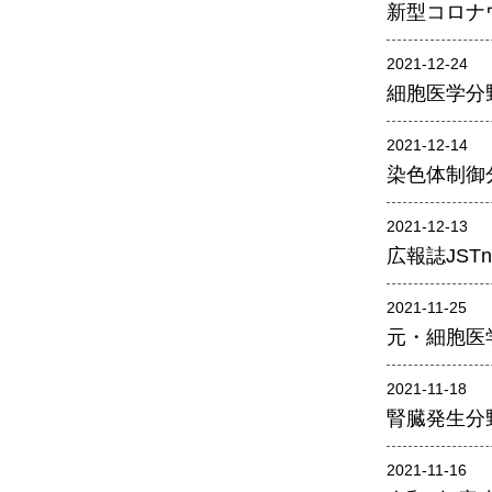
男女共同参画事業
新型コロナ
年報
2021-12-24
関連リンク
細胞医学分
研究分野紹介
2021-12-14
染色体制御
ゲノム神経学分野
細胞脂質代謝分野
2021-12-13
広報誌JS
細胞医学分野
損傷修復分野
2021-11-25
多能性幹細胞分野
元・細胞医
組織幹細胞分野
2021-11-18
幹細胞誘導分野
腎臓発生分
胎盤発生分野
2021-11-16
脳発生分野