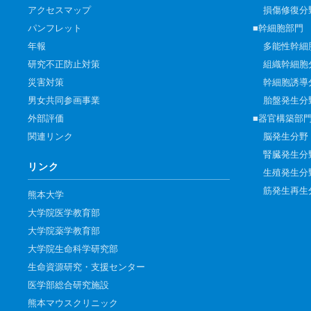
アクセスマップ
損傷修復分
パンフレット
■幹細胞部門
年報
多能性幹細
研究不正防止対策
組織幹細胞
災害対策
幹細胞誘導
男女共同参画事業
胎盤発生分
外部評価
■器官構築部
関連リンク
脳発生分野
腎臓発生分
リンク
生殖発生分
筋発生再生
熊本大学
大学院医学教育部
大学院薬学教育部
大学院生命科学研究部
生命資源研究・支援センター
医学部総合研究施設
熊本マウスクリニック