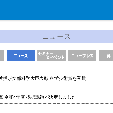
入学・求人案内
ニュース
入学者案内
求人案内
研究支援
リエゾンラボLILAについて
教授が文部科学大臣表彰 科学技術賞を受賞
リエゾンラボ利用申込み
組織標本作製・HE染色
点 令和4年度 採択課題が決定しました
質量分析
高速シーケンサー解析