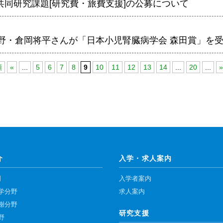
 共同研究課題[研究費・旅費支援]の公募について
野・倉岡将平さんが「日本小児腎臓病学会 森田賞」を
頭
«
...
5
6
7
8
9
10
11
12
13
14
...
20
...
»
介
入学・求人案内
門
入学者案内
学分野
求人案内
謝分野
研究支援
野