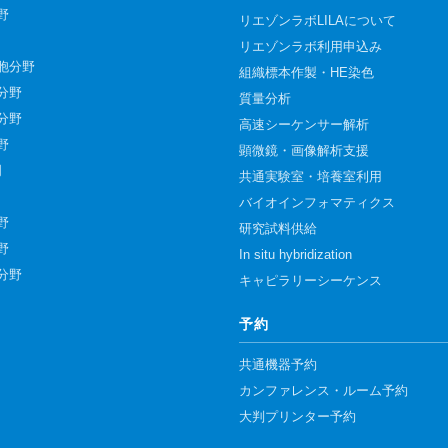
野
リエゾンラボLILAについて
リエゾンラボ利用申込み
胞分野
組織標本作製・HE染色
分野
質量分析
分野
高速シーケンサー解析
野
顕微鏡・画像解析支援
門
共通実験室・培養室利用
バイオインフォマティクス
野
研究試料供給
野
In situ hybridization
分野
キャピラリーシーケンス
予約
共通機器予約
カンファレンス・ルーム予約
大判プリンター予約