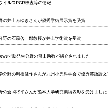
顕微鏡・画像解析支援
ウイルスPCR検査等の情報
共通実験室・培養室利用
バイオインフォマティクス
野の井上みゆきさんが優秀学術展示賞を受賞
研究試料供給
In situ hybridization
分野の石黒啓一郎教授が井上学術賞を受賞
キャピラリーシーケンス
予 約
Tnewsで脳発生分野の畠山助教が紹介されました
共通機器予約
カンファレンス・ルーム予約
学分野の興梠健作さんが九州小児科学会で優秀英語論文
大判プリンター予約
野の倉岡将平さんが熊本大学研究業績表彰を受けました