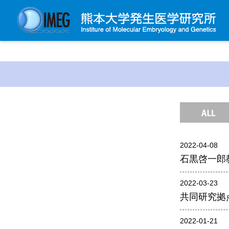
発生研について
発生研とは
所長挨拶
基本目標と基本方針
発生研の歴史
2022-04-08
アクセスマップ
石黒啓一郎
外部評価
パンフレット
2022-03-23
共同研究拠
研究不正防止対策
災害対策
2022-01-21