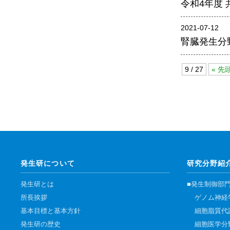
令和4年度
腎臓発生分野
生殖発生分野
2021-07-12
腎臓発生分
筋発生再生分野
9 / 27
« 先
発生研について
研究分野紹
発生研とは
■発生制御部
所長挨拶
ゲノム神経
基本目標と基本方針
細胞脂質代
発生研の歴史
細胞医学分