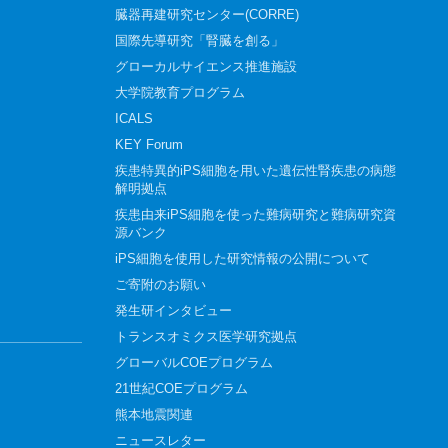
臓器再建研究センター(CORRE)
国際先導研究「腎臓を創る」
グローカルサイエンス推進施設
大学院教育プログラム
ICALS
KEY Forum
疾患特異的iPS細胞を用いた遺伝性腎疾患の病態
解明拠点
疾患由来iPS細胞を使った難病研究と難病研究資
源バンク
iPS細胞を使用した研究情報の公開について
ご寄附のお願い
発生研インタビュー
トランスオミクス医学研究拠点
グローバルCOEプログラム
21世紀COEプログラム
熊本地震関連
ニュースレター