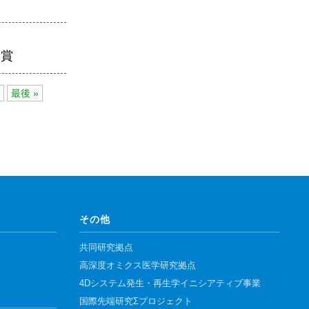
受賞
最後 »
その他
共同研究拠点
高深度オミクス医学研究拠点
4Dシステム発生・再生学イニシアティブ事業
国際先端研究Σプロジェクト