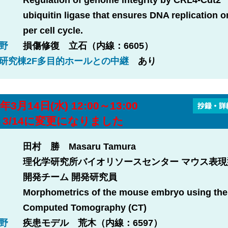
Regulation of genome integrity by CRL4-Cdt2
ubiquitin ligase that ensures DNA replication 
per cell cycle.
野
損傷修復 立石（内線：6605）
研究棟2F多目的ホールとの中継
あり
年3月14日(水) 12:00～13:00
4→3/14に変更になりました
田村 勝 Masaru Tamura
理化学研究所バイオリソースセンター マウス表現
開発チーム 開発研究員
Morphometrics of the mouse embryo using the
Computed Tomography (CT)
野
疾患モデル 荒木（内線：6597）