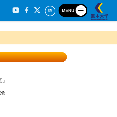
EN
点」
究会