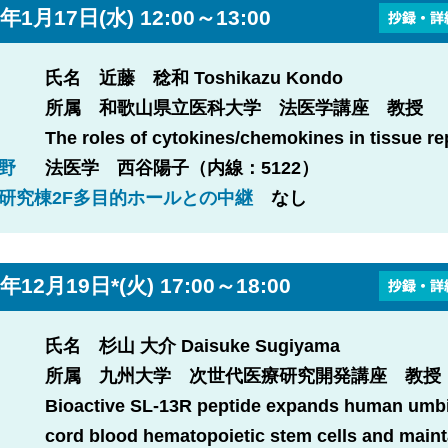
年1月17日(水) 12:00～13:00
氏名 近藤 稔和 Toshikazu Kondo
所属 和歌山県立医科大学 法医学講座 教授
The roles of cytokines/chemokines in tissue re
野
法医学 西谷陽子（内線：5122）
研究棟2F多目的ホールとの中継
なし
年12月19日*(火) 17:00～18:00
氏名 杉山 大介 Daisuke Sugiyama
所属 九州大学 次世代医療研究開発講座 教授
Bioactive SL-13R peptide expands human umbi
cord blood hematopoietic stem cells and maint