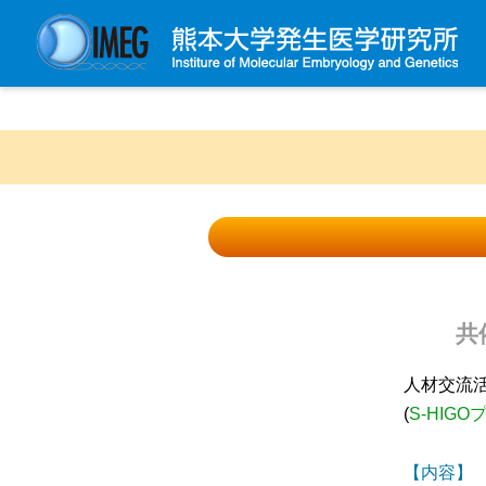
発生研について
発生研とは
所長挨拶
基本目標と基本方針
発生研の歴史
アクセスマップ
共
外部評価
パンフレット
人材交流
(
S-HIG
研究不正防止対策
災害対策
【内容】