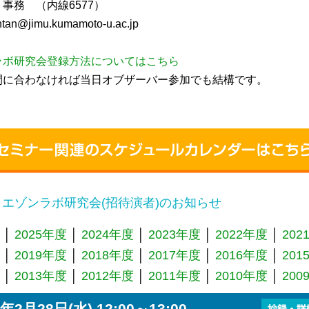
事務 （内線6577）
an@jimu.kumamoto-u.ac.jp
ラボ研究会登録方法についてはこちら
間に合わなければ当日オブザーバー参加でも結構です。
エゾンラボ研究会(招待演者)のお知らせ
│
2025年度
│
2024年度
│
2023年度
│
2022年度
│
202
│
2019年度
│
2018年度
│
2017年度
│
2016年度
│
201
│
2013年度
│
2012年度
│
2011年度
│
2010年度
│
200
年2月28日(水) 12:00～13:00