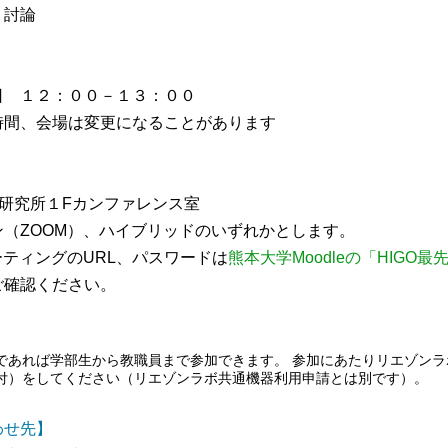
顕微鏡・画像解析支援
・討論
共通実験室・培養室利用
バイオインフォマティクス
日 １２：００－１３：００
研究試料供給
時間、会場は変更になることがあります
In situ hybridization
キャピラリーシーケンス
学研究所１Fカンファレンス室
予 約
ン（ZOOM）、ハイブリッドのいずれかとします。
ーティングのURL、パスワードは
熊本大学Moodleの「HIGO
共通機器予約
ご確認ください。
カンファレンス・ルーム予約
大判プリンター予約
であれば学部生から教職員まで参加できます。 参加にあたりリエゾンラ
付）をしてください（リエゾンラボ共通機器利用申請とは別です）。
わせ先】