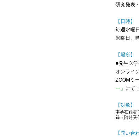
男女共同参画事業
研究発表
年報
【日時】
関連リンク
毎週水曜
※曜日、
研究分野紹介
ゲノム神経学分野
【場所】
■発生医
細胞脂質代謝分野
オンライ
細胞医学分野
ZOOMミ
損傷修復分野
ー」
にて
多能性幹細胞分野
組織幹細胞分野
【対象】
本学在籍者
幹細胞誘導分野
録（随時受
胎盤発生分野
【問い合
脳発生分野