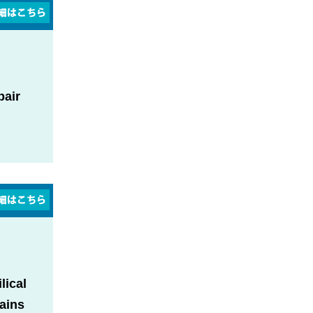
pair
lical
ains