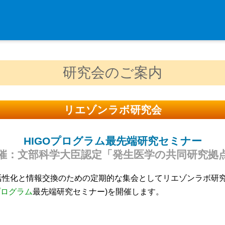
入学・求人案内
研究会のご案内
入学者案内
求人案内
リエゾンラボ研究会
研究支援
HIGOプログラム最先端研究セミナー
リエゾンラボLILAについて
催：文部科学大臣認定「発生医学の共同研究拠
リエゾンラボ利用申込み
活性化と情報交換のための定期的な集会としてリエゾンラボ研
組織標本作製・HE染色
Oプログラム
最先端研究セミナー)を開催します。
質量分析
高速シーケンサー解析