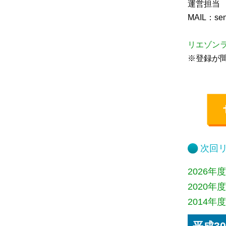
運営担当 
腎臓発生分野
MAIL：sent
生殖発生分野
筋発生再生分野
リエゾン
※登録が
次回リ
2026年度
2020年度
2014年度
平成30