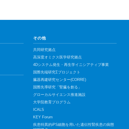
その他
共同研究拠点
高深度オミクス医学研究拠点
4Dシステム発生・再生学イニシアティブ事業
国際先端研究Σプロジェクト
臓器再建研究センター(CORRE)
国際先導研究「腎臓を創る」
グローカルサイエンス推進施設
大学院教育プログラム
ICALS
KEY Forum
疾患特異的iPS細胞を用いた遺伝性腎疾患の病態