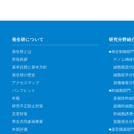
発生研について
研究分野紹
発生研とは
■発生制御部
所長挨拶
ゲノム神経
基本目標と基本方針
細胞脂質代
発生研の歴史
細胞医学分
アクセスマップ
損傷修復分
パンフレット
■幹細胞部門
年報
多能性幹細
研究不正防止対策
組織幹細胞
災害対策
幹細胞誘導
男女共同参画事業
胎盤発生分
外部評価
■器官構築部