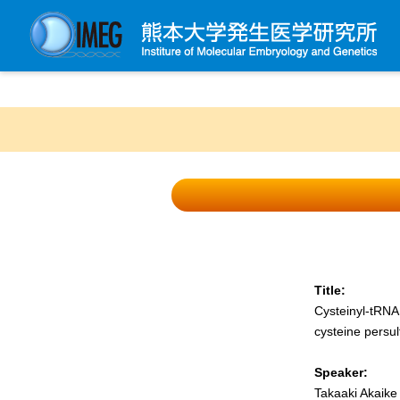
発生研について
発生研とは
所長挨拶
基本目標と基本方針
発生研の歴史
アクセスマップ
外部評価
Title:
Cysteinyl-tRNA
パンフレット
cysteine persul
研究不正防止対策
Speaker:
災害対策
Takaaki Akaike