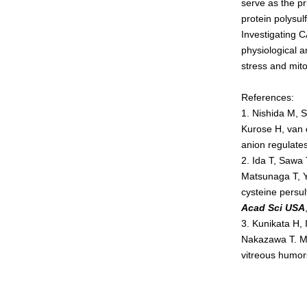
serve as the pr
腎臓発生分野
protein polysul
Investigating C
生殖発生分野
physiological a
筋発生再生分野
stress and mito
References:
1. Nishida M, 
Kurose H, van 
anion regulates
2. Ida T, Sawa
Matsunaga T, 
cysteine persul
Acad Sci USA
3. Kunikata H,
Nakazawa T. Met
vitreous humo