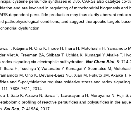
incipal cysteine persulfide synthases
in vivo
. CARSs also catalyze co-tr
fidation and are involved in regulating of mitochondrial biogenesis and 
ARS-dependent persulfide production may thus clarify aberrant redox si
nd pathophysiological conditions, and suggest therapeutic targets base
chondrial dysfunction.
Sawa T, Kitajima N, Ono K, Inoue H, Ihara H, Motohashi H, Yamamoto 
der Vliet A, Freeman BA, Shibata T, Uchida K, Kumagai Y, Akaike T. Hyd
 redox signaling via electrophile sulfhydration.
Nat Chem Biol
, 8: 714
 T, Ihara H, Tsuchiya Y, Watanabe Y, Kumagai Y, Suematsu M, Motohashi 
Yamamoto M, Ono K, Devarie-Baez NO, Xian M, Fukuto JM, Akaike T. R
fides and S-polythiolation regulate oxidative stress and redox signaling
, 111: 7606-7611, 2014.
 Ida T, Sato K, Aizawa N, Sawa T, Tawarayama H, Murayama N, Fujii S, 
abolomic profiling of reactive persulfides and polysulfides in the aqu
rs.
Sci Rep
, 7: 41984, 2017.