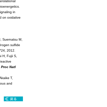
anslational
bioenergetics.
gnaling in
d on oxidative
M, Suematsu M,
rogen sulfide
-724, 2012.
H, Fujii S,
eactive
.
Proc Natl
Akaike T,
eous and