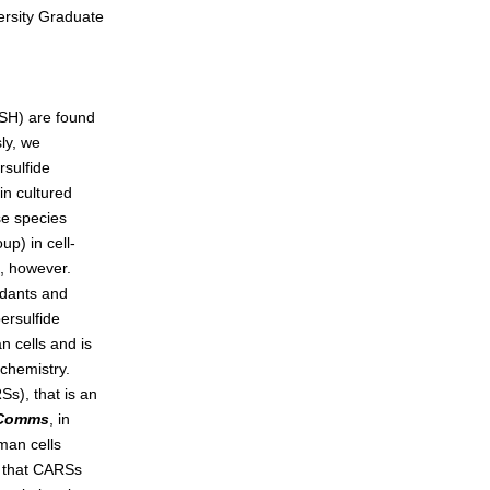
ersity Graduate
SSH) are found
ly, we
rsulfide
in cultured
se species
up) in cell-
s, however.
idants and
ersulfide
n cells and is
 chemistry.
s), that is an
 Comms
, in
man cells
s that CARSs