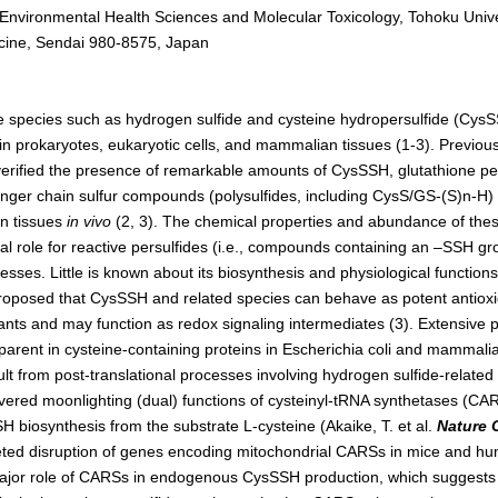
顕微鏡・画像解析支援
Environmental Health Sciences and Molecular Toxicology, Tohoku Univ
cine, Sendai 980-8575, Japan
共通実験室・培養室利用
バイオインフォマティクス
研究試料供給
de species such as hydrogen sulfide and cysteine hydropersulfide (Cys
 in prokaryotes, eukaryotic cells, and mammalian tissues (1-3). Previous
In situ hybridization
verified the presence of remarkable amounts of CysSSH, glutathione pe
キャピラリーシーケンス
nger chain sulfur compounds (polysulfides, including CysS/GS-(S)n-H) 
n tissues
in vivo
(2, 3). The chemical properties and abundance of the
al role for reactive persulfides (i.e., compounds containing an –SSH gro
予 約
esses. Little is known about its biosynthesis and physiological function
oposed that CysSSH and related species can behave as potent antiox
共通機器予約
tants and may function as redox signaling intermediates (3). Extensive p
カンファレンス・ルーム予約
parent in cysteine-containing proteins in Escherichia coli and mammalia
ult from post-translational processes involving hydrogen sulfide-related
大判プリンター予約
ered moonlighting (dual) functions of cysteinyl-tRNA synthetases (CARS
H biosynthesis from the substrate L-cysteine (Akaike, T. et al.
Nature
geted disruption of genes encoding mitochondrial CARSs in mice and hu
ajor role of CARSs in endogenous CysSSH production, which suggest