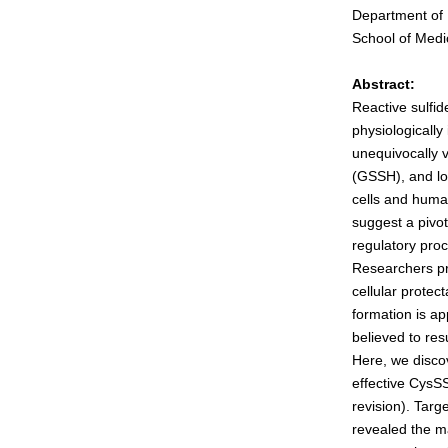
男女共同参画事業
Department of 
年報
School of Medi
関連リンク
Abstract:
Reactive sulfi
研究分野紹介
physiologically
unequivocally 
ゲノム神経学分野
(GSSH), and lo
cells and huma
細胞脂質代謝分野
suggest a pivot
細胞医学分野
regulatory proc
Researchers pr
損傷修復分野
cellular protec
多能性幹細胞分野
formation is ap
組織幹細胞分野
believed to res
Here, we discov
幹細胞誘導分野
effective CysSS
胎盤発生分野
revision). Tar
revealed the m
脳発生分野