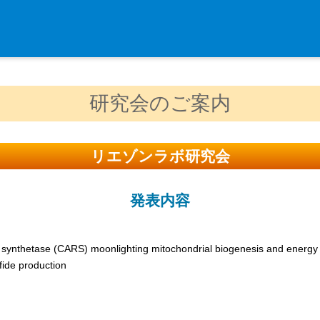
入学・求人案内
研究会のご案内
入学者案内
求人案内
リエゾンラボ研究会
研究支援
発表内容
リエゾンラボLILAについて
リエゾンラボ利用申込み
 synthetase (CARS) moonlighting mitochondrial biogenesis and energy
組織標本作製・HE染色
fide production
質量分析
高速シーケンサー解析