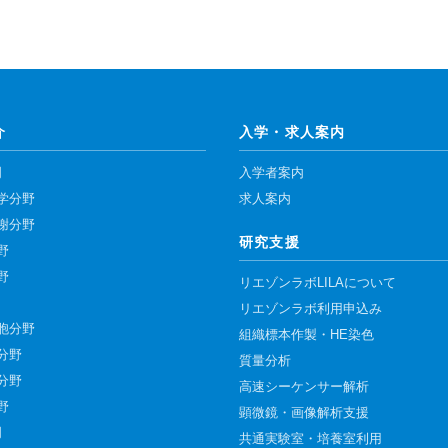
介
入学・求人案内
門
入学者案内
学分野
求人案内
謝分野
研究支援
野
野
リエゾンラボLILAについて
リエゾンラボ利用申込み
胞分野
組織標本作製・HE染色
分野
質量分析
分野
高速シーケンサー解析
野
顕微鏡・画像解析支援
門
共通実験室・培養室利用