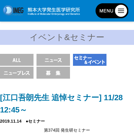
発生研について
イベント&セミナー
発生研とは
所長挨拶
基本目標と基本方針
発生研の歴史
アクセスマップ
外部評価
[江口吾朗先生 追悼セミナー] 11/28
パンフレット
12:45～
研究不正防止対策
2019.11.14 ●セミナー
災害対策
第374回 発生研セミナー
男女共同参画事業