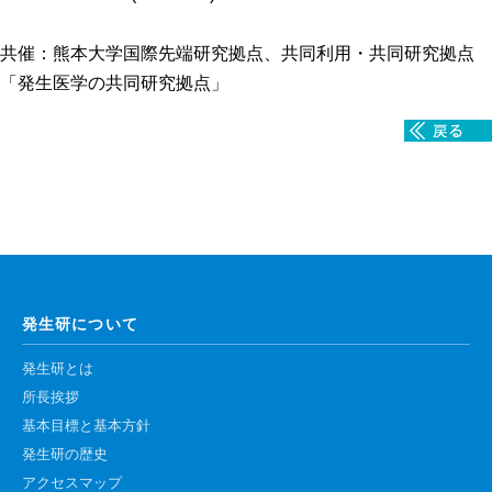
高速シーケンサー解析
共催：熊本大学国際先端研究拠点、共同利用・共同研究拠点
顕微鏡・画像解析支援
「発生医学の共同研究拠点」
共通実験室・培養室利用
バイオインフォマティクス
研究試料供給
In situ hybridization
キャピラリーシーケンス
予 約
発生研について
共通機器予約
発生研とは
カンファレンス・ルーム予約
所長挨拶
基本目標と基本方針
大判プリンター予約
発生研の歴史
アクセスマップ