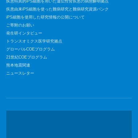
疾患特異的iPS細胞を用いた遺伝性腎疾患の病態解明拠点
疾患由来iPS細胞を使った難病研究と難病研究資源バンク
iPS細胞を使用した研究情報の公開について
ご寄附のお願い
発生研インタビュー
トランスオミクス医学研究拠点
グローバルCOEプログラム
21世紀COEプログラム
熊本地震関連
ニュースレター