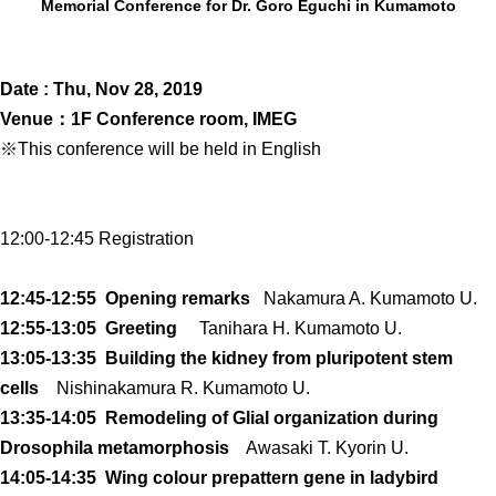
Memorial Conference for Dr. Goro Eguchi in Kumamoto
年報
関連リンク
Date : Thu, Nov 28, 2019
Venue：1F Conference room, IMEG
研究分野紹介
※This conference will be held in English
ゲノム神経学分野
細胞脂質代謝分野
12:00-12:45 Registration
細胞医学分野
12:45-12:55 Opening remarks
損傷修復分野
Nakamura A. Kumamoto U.
12:55-13:05 Greeting
Tanihara H. Kumamoto U.
多能性幹細胞分野
13:05-13:35 Building the kidney from pluripotent stem
組織幹細胞分野
cells
Nishinakamura R. Kumamoto U.
幹細胞誘導分野
13:35-14:05 Remodeling of Glial organization during
Drosophila metamorphosis
Awasaki T. Kyorin U.
胎盤発生分野
14:05-14:35 Wing colour prepattern gene in ladybird
脳発生分野