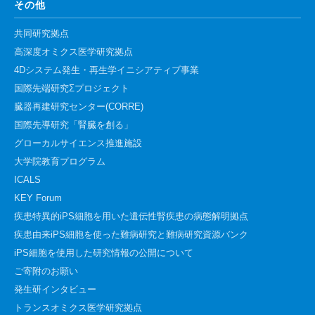
その他
共同研究拠点
高深度オミクス医学研究拠点
4Dシステム発生・再生学イニシアティブ事業
国際先端研究Σプロジェクト
臓器再建研究センター(CORRE)
国際先導研究「腎臓を創る」
グローカルサイエンス推進施設
大学院教育プログラム
ICALS
KEY Forum
疾患特異的iPS細胞を用いた遺伝性腎疾患の病態解明拠点
疾患由来iPS細胞を使った難病研究と難病研究資源バンク
iPS細胞を使用した研究情報の公開について
ご寄附のお願い
発生研インタビュー
トランスオミクス医学研究拠点