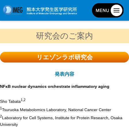
発生研について
研究会のご案内
発生研とは
所長挨拶
リエゾンラボ研究会
基本目標と基本方針
発生研の歴史
発表内容
アクセスマップ
NFκB nuclear dynamics orchestrate inflammatory aging
外部評価
パンフレット
1,2
Sho Tabata
1
研究不正防止対策
Tsuruoka Metabolomics Laboratory, National Cancer Center
2
Laboratory for Cell Systems, Institute for Protein Research, Osaka
災害対策
University
男女共同参画事業