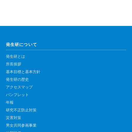
高速シーケンサー解析
顕微鏡・画像解析支援
共通実験室・培養室利用
バイオインフォマティクス
発生研について
研究試料供給
In situ hybridization
発生研とは
所長挨拶
キャピラリーシーケンス
基本目標と基本方針
発生研の歴史
予 約
アクセスマップ
共通機器予約
パンフレット
年報
カンファレンス・ルーム予約
研究不正防止対策
大判プリンター予約
災害対策
男女共同参画事業