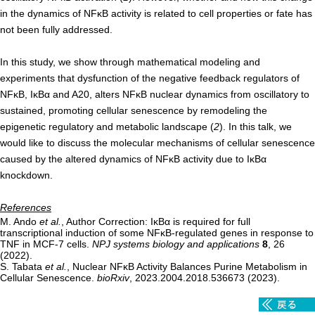
in the dynamics of NFκB activity is related to cell properties or fate has
腎臓発生分野
not been fully addressed.
生殖発生分野
In this study, we show through mathematical modeling and
筋発生再生分野
experiments that dysfunction of the negative feedback regulators of
NFκB, IκBα and A20, alters NFκB nuclear dynamics from oscillatory to
入学・求人案内
sustained, promoting cellular senescence by remodeling the
epigenetic regulatory and metabolic landscape (
2
). In this talk, we
入学者案内
would like to discuss the molecular mechanisms of cellular senescence
caused by the altered dynamics of NFκB activity due to IκBα
求人案内
knockdown.
研究支援
References
M. Ando
et al.
, Author Correction: IκBα is required for full
リエゾンラボLILAについて
transcriptional induction of some NFκB-regulated genes in response to
TNF in MCF-7 cells.
NPJ systems biology and applications
8
, 26
(2022).
リエゾンラボ利用申込み
S. Tabata
et al.
, Nuclear NFκB Activity Balances Purine Metabolism in
Cellular Senescence.
bioRxiv
, 2023.2004.2018.536673 (2023).
組織標本作製・HE染色
質量分析