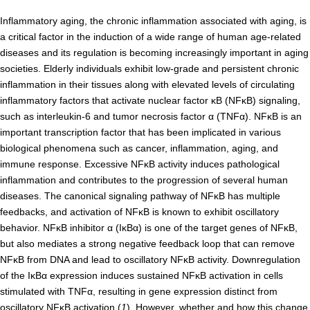
Inflammatory aging, the chronic inflammation associated with aging, is
年報
a critical factor in the induction of a wide range of human age-related
関連リンク
diseases and its regulation is becoming increasingly important in aging
societies. Elderly individuals exhibit low-grade and persistent chronic
inflammation in their tissues along with elevated levels of circulating
研究分野紹介
inflammatory factors that activate nuclear factor κB (NFκB) signaling,
ゲノム神経学分野
such as interleukin-6 and tumor necrosis factor α (TNFα). NFκB is an
important transcription factor that has been implicated in various
細胞脂質代謝分野
biological phenomena such as cancer, inflammation, aging, and
細胞医学分野
immune response. Excessive NFκB activity induces pathological
inflammation and contributes to the progression of several human
損傷修復分野
diseases. The canonical signaling pathway of NFκB has multiple
多能性幹細胞分野
feedbacks, and activation of NFκB is known to exhibit oscillatory
behavior. NFκB inhibitor α (IκBα) is one of the target genes of NFκB,
組織幹細胞分野
but also mediates a strong negative feedback loop that can remove
幹細胞誘導分野
NFκB from DNA and lead to oscillatory NFκB activity. Downregulation
of the IκBα expression induces sustained NFκB activation in cells
胎盤発生分野
stimulated with TNFα, resulting in gene expression distinct from
脳発生分野
oscillatory NFκB activation (
1
). However, whether and how this change