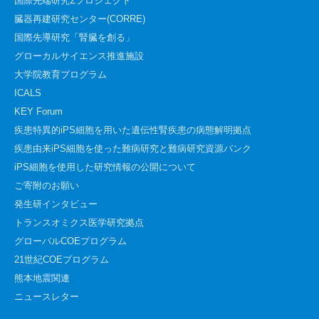
国際先端研究Σプロジェクト
臓器再建研究センター(CORRE)
国際先導研究「腎臓を創る」
グローカルサイエンス推進施設
大学院教育プログラム
ICALS
KEY Forum
疾患特異的iPS細胞を用いた遺伝性腎疾患の病態解明拠点
疾患由来iPS細胞を使った難病研究と難病研究資源バンク
iPS細胞を使用した研究情報の公開について
ご寄附のお願い
発生研インタビュー
トランスオミクス医学研究拠点
グローバルCOEプログラム
21世紀COEプログラム
熊本地震関連
ニュースレター