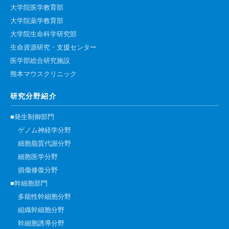
大学院医学教育部
高速シーケンサー解析
大学院薬学教育部
顕微鏡・画像解析支援
大学院生命科学研究部
共通実験室・培養室利用
生命資源研究・支援センター
バイオインフォマティクス
医学部総合研究施設
熊本マウスクリニック
研究試料供給
In situ hybridization
研究分野紹介
キャピラリーシーケンス
■発生制御部門
ゲノム神経学分野
予 約
細胞脂質代謝分野
細胞医学分野
共通機器予約
損傷修復分野
カンファレンス・ルーム予約
■幹細胞部門
多能性幹細胞分野
大判プリンター予約
組織幹細胞分野
幹細胞誘導分野