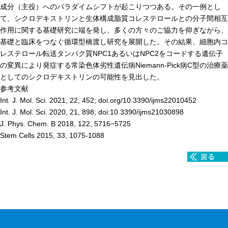
成分（主役）へのパラダイムシフトが起こりつつある。その一例とし
年報
て、シクロデキストリンと生体構成脂質コレステロールとの分子間相互
作用に関する基礎研究に端を発し、多くの方々のご協力を仰ぎながら、
関連リンク
基礎と臨床をつなぐ循環型橋渡し研究を展開した。その結果、細胞内コ
レステロール転送タンパク質NPC1あるいはNPC2をコードする遺伝子
研究分野紹介
の変異により発症する常染色体劣性遺伝病Niemann-Pick病C型の治療薬
としてのシクロデキストリンの可能性を見出した。
ゲノム神経学分野
参考文献
Int. J. Mol. Sci. 2021, 22, 452; doi.org/10.3390/ijms22010452
細胞脂質代謝分野
Int. J. Mol. Sci. 2020, 21, 898; doi:10.3390/ijms21030898
細胞医学分野
J. Phys. Chem. B 2018, 122, 5716−5725
Stem Cells 2015, 33, 1075-1088
損傷修復分野
多能性幹細胞分野
組織幹細胞分野
幹細胞誘導分野
胎盤発生分野
脳発生分野