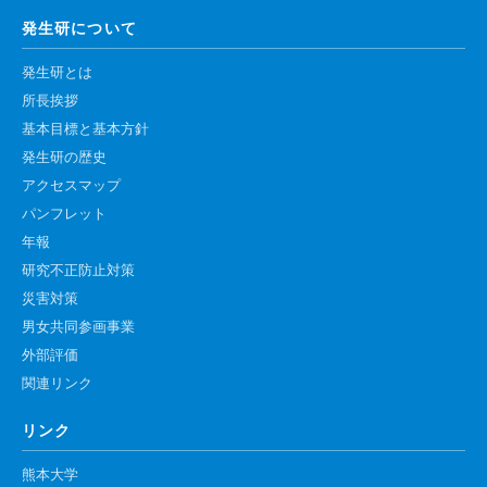
腎臓発生分野
発生研について
生殖発生分野
発生研とは
筋発生再生分野
所長挨拶
基本目標と基本方針
発生研の歴史
入学・求人案内
アクセスマップ
入学者案内
パンフレット
年報
求人案内
研究不正防止対策
災害対策
研究支援
男女共同参画事業
外部評価
リエゾンラボLILAについて
関連リンク
リエゾンラボ利用申込み
リンク
組織標本作製・HE染色
質量分析
熊本大学