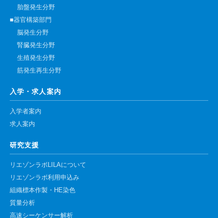
胎盤発生分野
■器官構築部門
脳発生分野
腎臓発生分野
生殖発生分野
筋発生再生分野
入学・求人案内
入学者案内
求人案内
研究支援
リエゾンラボLILAについて
リエゾンラボ利用申込み
組織標本作製・HE染色
質量分析
高速シーケンサー解析