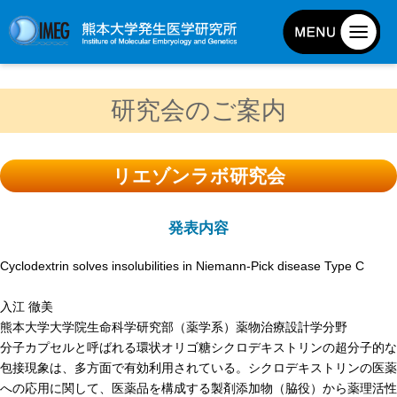
発生研について
研究会のご案内
発生研とは
所長挨拶
リエゾンラボ研究会
基本目標と基本方針
発生研の歴史
発表内容
アクセスマップ
Cyclodextrin solves insolubilities in Niemann-Pick disease Type C
外部評価
パンフレット
入江 徹美
熊本大学大学院生命科学研究部（薬学系）薬物治療設計学分野
研究不正防止対策
分子カプセルと呼ばれる環状オリゴ糖シクロデキストリンの超分子的な
災害対策
包接現象は、多方面で有効利用されている。シクロデキストリンの医薬
への応用に関して、医薬品を構成する製剤添加物（脇役）から薬理活性
男女共同参画事業