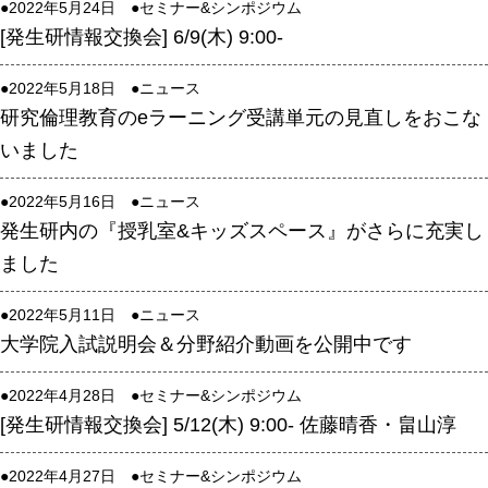
●2022年5月24日 ●
セミナー&シンポジウム
[発生研情報交換会] 6/9(木) 9:00-
年報
関連リンク
●2022年5月18日 ●
ニュース
研究倫理教育のeラーニング受講単元の見直しをおこな
研究分野紹介
いました
ゲノム神経学分野
●2022年5月16日 ●
ニュース
細胞脂質代謝分野
発生研内の『授乳室&キッズスペース』がさらに充実し
細胞医学分野
ました
損傷修復分野
●2022年5月11日 ●
ニュース
多能性幹細胞分野
大学院入試説明会＆分野紹介動画を公開中です
組織幹細胞分野
●2022年4月28日 ●
セミナー&シンポジウム
幹細胞誘導分野
[発生研情報交換会] 5/12(木) 9:00- 佐藤晴香・畠山淳
胎盤発生分野
●2022年4月27日 ●
セミナー&シンポジウム
脳発生分野