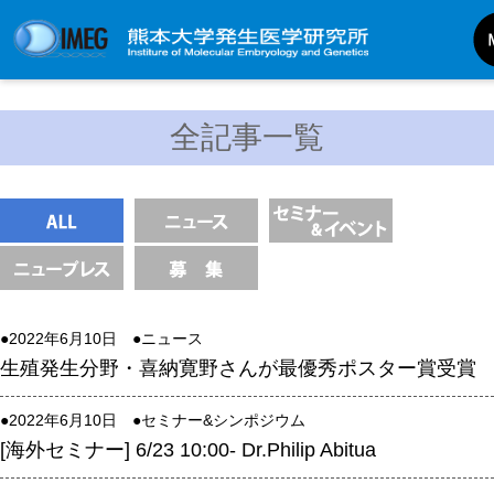
発生研について
全記事一覧
発生研とは
所長挨拶
基本目標と基本方針
発生研の歴史
アクセスマップ
●2022年6月10日 ●
ニュース
外部評価
生殖発生分野・喜納寛野さんが最優秀ポスター賞受賞
パンフレット
研究不正防止対策
●2022年6月10日 ●
セミナー&シンポジウム
[海外セミナー] 6/23 10:00- Dr.Philip Abitua
災害対策
男女共同参画事業