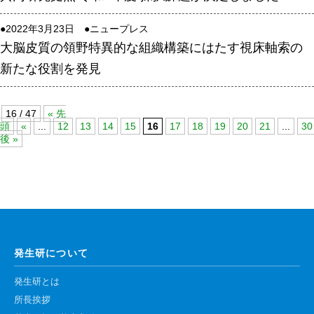
●2022年3月23日 ●
ニュープレス
大脳皮質の領野特異的な組織構築にはたす視床軸索の
新たな役割を発見
16 / 47
« 先
頭
«
...
12
13
14
15
16
17
18
19
20
21
...
30
後 »
発生研について
発生研とは
所長挨拶