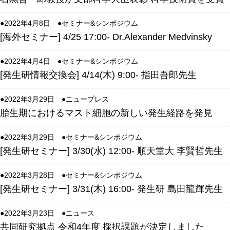
高速シーケンサー解析
●2022年4月8日 ●
セミナー&シンポジウム
顕微鏡・画像解析支援
[海外セミナー] 4/25 17:00- Dr.Alexander Medvinsky
共通実験室・培養室利用
●2022年4月4日 ●
バイオインフォマティクス
セミナー&シンポジウム
[発生研情報交換会] 4/14(木) 9:00- 指田吾郎先生
研究試料供給
In situ hybridization
●2022年3月29日 ●
ニュープレス
胎生期におけるマスト細胞の新しい発生経路を発見
キャピラリーシーケンス
●2022年3月29日 ●
セミナー&シンポジウム
予 約
[発生研セミナー] 3/30(水) 12:00- 順天堂大 李賢哲先生
共通機器予約
●2022年3月28日 ●
セミナー&シンポジウム
カンファレンス・ルーム予約
[発生研セミナー] 3/31(木) 16:00- 発生研 島田龍輝先生
大判プリンター予約
●2022年3月23日 ●
ニュース
共同研究拠点 令和4年度 採択課題が決定しました