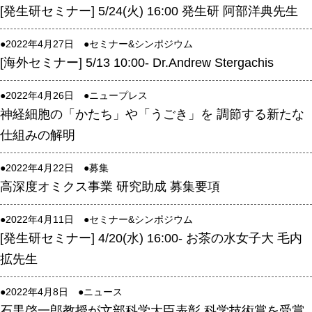
[発生研セミナー] 5/24(火) 16:00 発生研 阿部洋典先生
腎臓発生分野
生殖発生分野
●2022年4月27日 ●
セミナー&シンポジウム
[海外セミナー] 5/13 10:00- Dr.Andrew Stergachis
筋発生再生分野
●2022年4月26日 ●
ニュープレス
入学・求人案内
神経細胞の「かたち」や「うごき」を 調節する新たな
仕組みの解明
入学者案内
求人案内
●2022年4月22日 ●
募集
高深度オミクス事業 研究助成 募集要項
研究支援
●2022年4月11日 ●
セミナー&シンポジウム
リエゾンラボLILAについて
[発生研セミナー] 4/20(水) 16:00- お茶の水女子大 毛内
リエゾンラボ利用申込み
拡先生
組織標本作製・HE染色
●2022年4月8日 ●
ニュース
質量分析
石黒啓一郎教授が文部科学大臣表彰 科学技術賞を受賞