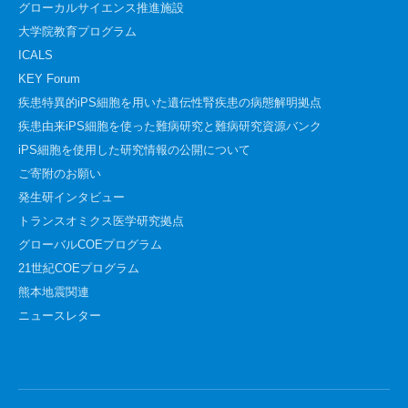
グローカルサイエンス推進施設
大学院教育プログラム
ICALS
KEY Forum
疾患特異的iPS細胞を用いた遺伝性腎疾患の病態解明拠点
疾患由来iPS細胞を使った難病研究と難病研究資源バンク
iPS細胞を使用した研究情報の公開について
ご寄附のお願い
発生研インタビュー
トランスオミクス医学研究拠点
グローバルCOEプログラム
21世紀COEプログラム
熊本地震関連
ニュースレター