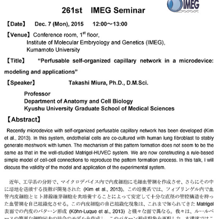
年報
関連リンク
研究分野紹介
ゲノム神経学分野
細胞脂質代謝分野
細胞医学分野
損傷修復分野
多能性幹細胞分野
組織幹細胞分野
幹細胞誘導分野
胎盤発生分野
脳発生分野