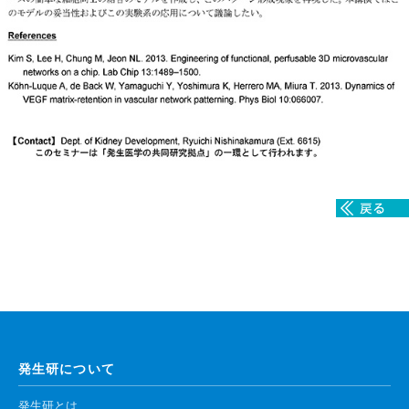
腎臓発生分野
生殖発生分野
筋発生再生分野
入学・求人案内
入学者案内
求人案内
研究支援
リエゾンラボLILAについて
リエゾンラボ利用申込み
組織標本作製・HE染色
発生研について
質量分析
発生研とは