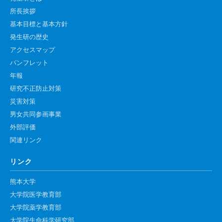
高速シーケンサー解析
所長挨拶
基本目標と基本方針
顕微鏡・画像解析支援
発生研の歴史
共通実験室・培養室利用
アクセスマップ
バイオインフォマティクス
パンフレット
研究試料供給
年報
研究不正防止対策
In situ hybridization
災害対策
キャピラリーシーケンス
男女共同参画事業
外部評価
予 約
関連リンク
共通機器予約
リンク
カンファレンス・ルーム予約
熊本大学
大判プリンター予約
大学院医学教育部
大学院薬学教育部
大学院生命科学研究部