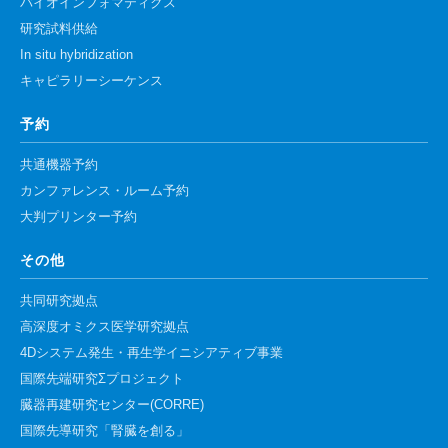
バイオインフォマティクス
研究試料供給
In situ hybridization
キャピラリーシーケンス
予約
共通機器予約
カンファレンス・ルーム予約
大判プリンター予約
その他
共同研究拠点
高深度オミクス医学研究拠点
4Dシステム発生・再生学イニシアティブ事業
国際先端研究Σプロジェクト
臓器再建研究センター(CORRE)
国際先導研究「腎臓を創る」