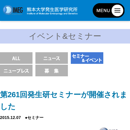
発生研について
イベント&セミナー
発生研とは
所長挨拶
基本目標と基本方針
発生研の歴史
アクセスマップ
外部評価
第261回発生研セミナーが開催されま
パンフレット
した
研究不正防止対策
2015.12.07 ●セミナー
災害対策
男女共同参画事業