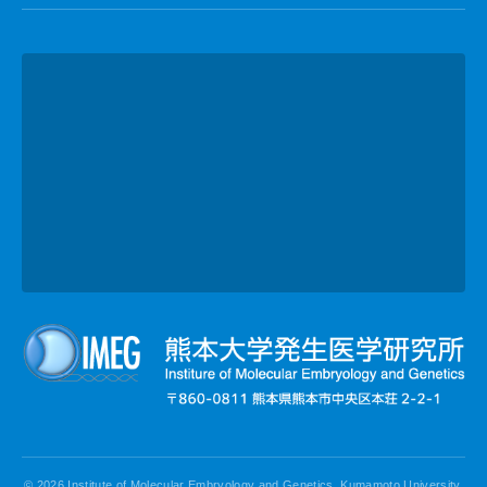
© 2026 Institute of Molecular Embryology and Genetics, Kumamoto University.