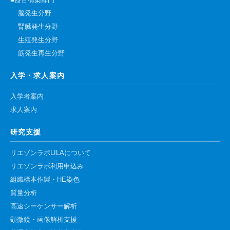
■器官構築部門
脳発生分野
腎臓発生分野
生殖発生分野
筋発生再生分野
入学・求人案内
入学者案内
求人案内
研究支援
リエゾンラボLILAについて
リエゾンラボ利用申込み
組織標本作製・HE染色
質量分析
高速シーケンサー解析
顕微鏡・画像解析支援