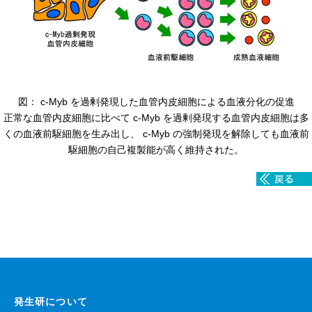
高速シーケンサー解析
顕微鏡・画像解析支援
共通実験室・培養室利用
バイオインフォマティクス
図： c-Myb を過剰発現した血管内皮細胞による血液分化の促進
研究試料供給
正常な血管内皮細胞に比べて c-Myb を過剰発現する血管内皮細胞は多
In situ hybridization
くの血液前駆細胞を生み出し、 c-Myb の強制発現を解除しても血液前
駆細胞の自己複製能が高く維持された。
キャピラリーシーケンス
予 約
共通機器予約
カンファレンス・ルーム予約
大判プリンター予約
発生研について