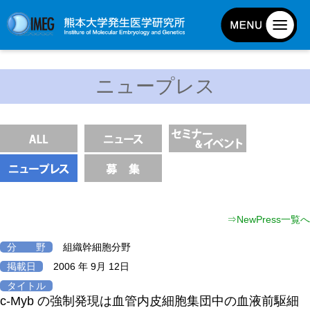
発生研について
ニュープレス
発生研とは
所長挨拶
基本目標と基本方針
発生研の歴史
アクセスマップ
外部評価
⇒NewPress一覧へ
パンフレット
分 野
組織幹細胞分野
研究不正防止対策
掲載日
2006 年 9月 12日
災害対策
タイトル
c-Myb の強制発現は血管内皮細胞集団中の血液前駆細
男女共同参画事業