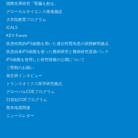
国際先導研究「腎臓を創る」
グローカルサイエンス推進施設
大学院教育プログラム
ICALS
KEY Forum
疾患特異的iPS細胞を用いた遺伝性腎疾患の病態解明拠点
疾患由来iPS細胞を使った難病研究と難病研究資源バンク
iPS細胞を使用した研究情報の公開について
ご寄附のお願い
発生研インタビュー
トランスオミクス医学研究拠点
グローバルCOEプログラム
21世紀COEプログラム
熊本地震関連
ニュースレター