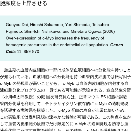
胞頻度を上昇させる
年報
関連リンク
Guoyou Dai, Hiroshi Sakamoto, Yuri Shimoda, Tetsuhiro
Fujimoto, Shin-Ichi Nishikawa, and Minetaro Ogawa (2006)
研究分野紹介
Over-expression of c-Myb increases the frequency of
hemogenic precursors in the endothelial cell population.
Genes
ゲノム神経学分野
Cells
11, 859-870.
細胞脂質代謝分野
細胞医学分野
胎生期の血管内皮細胞の一部は成体型血液細胞への分化能を持つこと
が知られている。血液細胞への分化能を持つ血管内皮細胞では転写因子
損傷修復分野
c-Myb の発現量が高いことから、 c-Myb は血管内皮細胞が内包する血
多能性幹細胞分野
液細胞分化プログラムの一員である可能性が示唆される。造血発生分野
（小川峰太郎教授）の戴 国友研究員らは、正常マウス ES 細胞の試験
組織幹細胞分野
管内分化系を利用して、テトラサイクリン依存的に c-Myb の過剰発現
幹細胞誘導分野
を誘導する実験系を構築した。 c-Myb 蛋白の寿命が非常に短いため、
この実験系では過剰発現の速やかな解除が可能である。この利点を生か
胎盤発生分野
して血管内皮細胞の段階でだけ限定的に c-Myb の過剰発現を誘導し血
脳発生分野
液分化能に及ぼす影響を検討した。その結果、 c-Myb を過剰発現させ