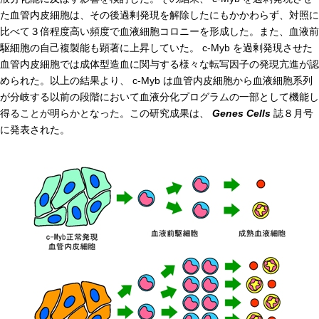
た血管内皮細胞は、その後過剰発現を解除したにもかかわらず、対照に
腎臓発生分野
比べて３倍程度高い頻度で血液細胞コロニーを形成した。また、血液前
生殖発生分野
駆細胞の自己複製能も顕著に上昇していた。 c-Myb を過剰発現させた
血管内皮細胞では成体型造血に関与する様々な転写因子の発現亢進が認
筋発生再生分野
められた。以上の結果より、 c-Myb は血管内皮細胞から血液細胞系列
が分岐する以前の段階において血液分化プログラムの一部として機能し
入学・求人案内
得ることが明らかとなった。この研究成果は、
Genes Cells
誌８月号
に発表された。
入学者案内
求人案内
研究支援
リエゾンラボLILAについて
リエゾンラボ利用申込み
組織標本作製・HE染色
質量分析