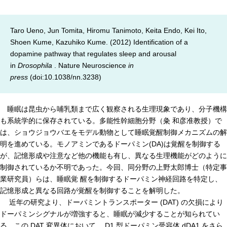
年報
Taro Ueno, Jun Tomita, Hiromu Tanimoto, Keita Endo, Kei Ito,
関連リンク
Shoen Kume, Kazuhiko Kume. (2012) Identification of a
dopamine pathway that regulates sleep and arousal
研究分野紹介
in
Drosophila
. Nature Neuroscience
in
press
(doi:10.1038/nn.3238)
ゲノム神経学分野
細胞脂質代謝分野
睡眠は昆虫から哺乳類まで広く観察される生理現象であり、分子機構
細胞医学分野
も系統学的に保存されている。多能性幹細胞分野（粂 和彦准教授）で
は、ショウジョウバエをモデル動物として睡眠覚醒制御メカニズムの解
損傷修復分野
明を進めている。モノアミンであるドーパミン(DA)は覚醒を制御する
多能性幹細胞分野
が、記憶形成や注意など他の機能も有し、異なる生理機能がどのように
制御されているか不明であった。今回、同分野の上野太郎博士（特定事
組織幹細胞分野
業研究員）らは、睡眠覚 醒を制御するドーパミン神経回路を特定し、
幹細胞誘導分野
記憶形成と異なる回路が覚醒を制御することを解明した。
近年の研究より、ドーパミントランスポーター (DAT) の欠損により
胎盤発生分野
ドーパミンシグナルが増強すると、睡眠が減少することが知られてい
脳発生分野
る。この DAT 変異体において、 D1 型ドーパミン受容体 dDA1 をさら