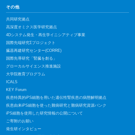
その他
共同研究拠点
高深度オミクス医学研究拠点
4Dシステム発生・再生学イニシアティブ事業
国際先端研究Σプロジェクト
臓器再建研究センター(CORRE)
国際先導研究「腎臓を創る」
グローカルサイエンス推進施設
大学院教育プログラム
ICALS
KEY Forum
疾患特異的iPS細胞を用いた遺伝性腎疾患の病態解明拠点
疾患由来iPS細胞を使った難病研究と難病研究資源バンク
iPS細胞を使用した研究情報の公開について
ご寄附のお願い
発生研インタビュー