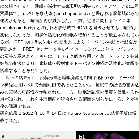
に欠損させると、睡眠が減少する表現型が消失した。そこで、この二重
腎臓発生分野
変異体で、 dDA1 を扇状体 (fan-shaped body) と呼ばれる脳領域のみで
生殖発生分野
発現させると、睡眠が再び減少した。一方、記憶に関わるキノコ体
(mushroom body) と呼ばれる脳領域で dDA1 を発現させても、睡眠は
筋発生再生分野
変化しなかった。扇状体活性化が睡眠を増加することが最近示されてい
るが、 GFP の再構成を用いた検出系によりドーパミン神経との結合が
入学・求人案内
確認され、 FRET センサーを用いたイメージングによりドーパミンへ
の応答が示された。さらに、モザイク個体を用いた単一ドーパミン神経
入学者案内
細胞の刺激により、扇状体へ投射するドーパミン神経の活性化が覚醒を
誘導することを見出した。
求人案内
以上の結果から、記憶形成と睡眠覚醒を制御する回路が、ドーパミ
ン神経細胞レベルで分離可能であったことから、睡眠中の記憶の書き込
研究支援
みの実現の可能性が示唆された。一方、睡眠は記憶の定着を促進する作
用が知られ、これら生理機能が統合される階層を明らかにすることが今
リエゾンラボLILAについて
後の課題である。
リエゾンラボ利用申込み
研究成果は 2012 年 10 月 14 日に Nature Neuroscience 誌電子版に掲
載された。
組織標本作製・HE染色
質量分析