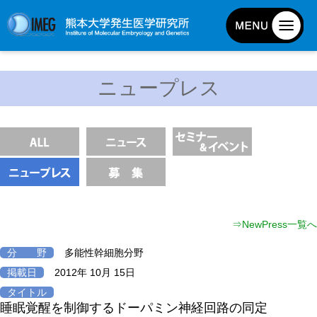
発生研について
ニュープレス
発生研とは
所長挨拶
基本目標と基本方針
発生研の歴史
アクセスマップ
外部評価
⇒NewPress一覧へ
パンフレット
分 野
多能性幹細胞分野
研究不正防止対策
掲載日
2012年 10月 15日
災害対策
タイトル
睡眠覚醒を制御するドーパミン神経回路の同定
男女共同参画事業