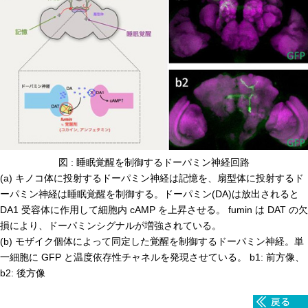
高速シーケンサー解析
顕微鏡・画像解析支援
共通実験室・培養室利用
バイオインフォマティクス
研究試料供給
In situ hybridization
キャピラリーシーケンス
図 : 睡眠覚醒を制御するドーパミン神経回路
(a) キノコ体に投射するドーパミン神経は記憶を、扇型体に投射するド
予 約
ーパミン神経は睡眠覚醒を制御する。ドーパミン(DA)は放出されると
DA1 受容体に作用して細胞内 cAMP を上昇させる。 fumin は DAT の欠
共通機器予約
損により、ドーパミンシグナルが増強されている。
(b) モザイク個体によって同定した覚醒を制御するドーパミン神経。単
カンファレンス・ルーム予約
一細胞に GFP と温度依存性チャネルを発現させている。 b1: 前方像、
大判プリンター予約
b2: 後方像