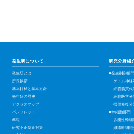
発生研について
研究分野紹
発生研とは
■発生制御部
所長挨拶
ゲノム神経
基本目標と基本方針
細胞脂質代
発生研の歴史
細胞医学分
アクセスマップ
損傷修復分
パンフレット
■幹細胞部門
年報
多能性幹細
研究不正防止対策
組織幹細胞