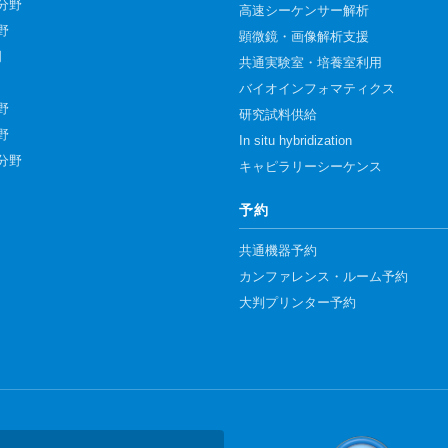
分野
高速シーケンサー解析
野
顕微鏡・画像解析支援
門
共通実験室・培養室利用
バイオインフォマティクス
野
研究試料供給
野
In situ hybridization
分野
キャピラリーシーケンス
予約
共通機器予約
カンファレンス・ルーム予約
大判プリンター予約