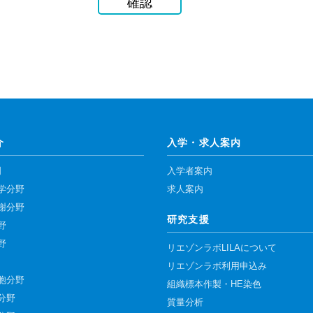
介
入学・求人案内
門
入学者案内
学分野
求人案内
謝分野
研究支援
野
野
リエゾンラボLILAについて
リエゾンラボ利用申込み
胞分野
組織標本作製・HE染色
分野
質量分析