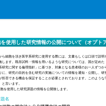
入学・求人案内
入学者案内
細胞を使用した研究情報の公開について（オプト
求人案内
から細胞を頂き医学系研究に使用する際には、文書もしくは口頭で説明
研究支援
施します。既存試料・情報を用いるような研究については、国が定めた
系研究に関する倫理指針」に基づき、対象となる患者様のお一人ずつか
リエゾンラボLILAについて
りに、研究の目的を含む研究の実施についての情報を通知・公開し、研
リエゾンラボ利用申込み
が拒否できる機会を保証することが必要とされております。このような
」と言います。
組織標本作製・HE染色
S細胞を使用した研究課題の情報を公開致します。
質量分析
課題名
高速シーケンサー解析