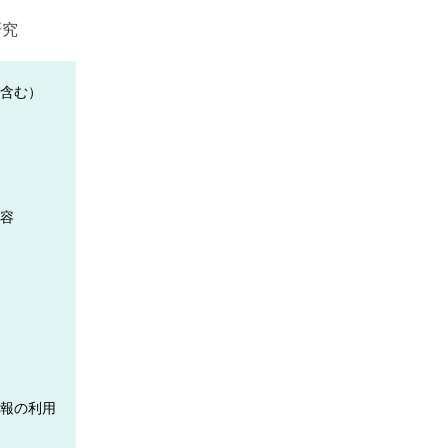
研究
含む）
容
報の利用