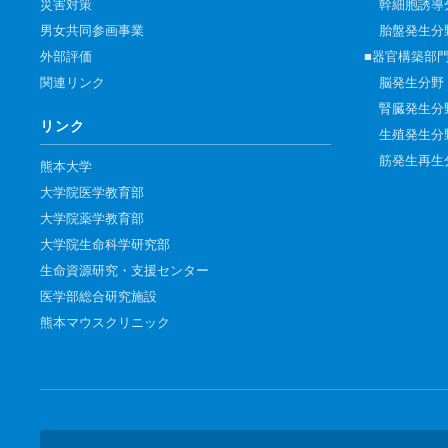
災害対策
幹細胞誘導
男女共同参画事業
胎盤発生分
外部評価
■器官構築部
関連リンク
脳発生分野
腎臓発生分
リンク
生殖発生分
筋発生再生
熊本大学
大学院医学教育部
大学院薬学教育部
大学院生命科学研究部
生命資源研究・支援センター
医学部総合研究施設
熊本マウスクリニック