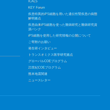
ICALS
KEY Forum
疾患特異的iPS細胞を用いた遺伝性腎疾患の病態
解明拠点
疾患由来iPS細胞を使った難病研究と難病研究資
源バンク
iPS細胞を使用した研究情報の公開について
ご寄附のお願い
発生研インタビュー
トランスオミクス医学研究拠点
グローバルCOEプログラム
21世紀COEプログラム
熊本地震関連
ニュースレター