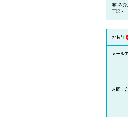
⑥1の提
腎臓発生分野
下記メー
生殖発生分野
筋発生再生分野
お名前
メール
お問い