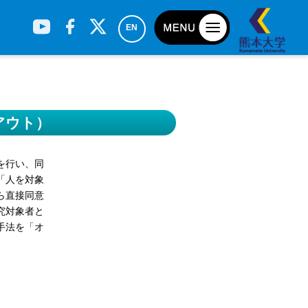
EN
アウト）
を行い、同
「人を対象
ら直接同意
究対象者と
手法を「オ