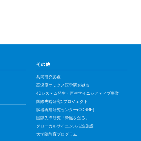
その他
共同研究拠点
高深度オミクス医学研究拠点
4Dシステム発生・再生学イニシアティブ事業
国際先端研究Σプロジェクト
臓器再建研究センター(CORRE)
国際先導研究「腎臓を創る」
グローカルサイエンス推進施設
大学院教育プログラム