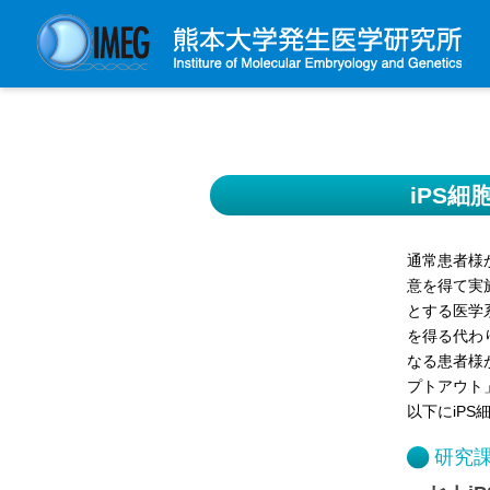
発生研について
発生研とは
iPS
所長挨拶
基本目標と基本方針
通常患者様
発生研の歴史
意を得て実
とする医学
アクセスマップ
を得る代わ
外部評価
なる患者様
プトアウト
パンフレット
以下にiP
研究不正防止対策
研究
災害対策