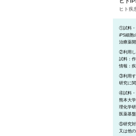
ヒトi
男女共同参画事業
ヒト疾
年報
関連リンク
①試料・
iPS細
研究分野紹介
治療薬開
ゲノム神経学分野
②利用し
試料：作
細胞脂質代謝分野
情報：疾
細胞医学分野
③利用す
損傷修復分野
研究に関
多能性幹細胞分野
④試料・
熊本大学
組織幹細胞分野
理化学
幹細胞誘導分野
医薬基
胎盤発生分野
⑤研究対
又は他の
脳発生分野