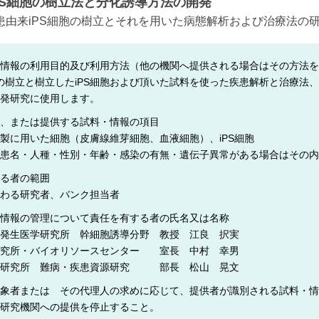
PS細胞の樹立法と分化誘導方法の開発
顕微鏡・画像解析支援
患由来iPS細胞の樹立とそれを用いた病態解析および治療法の
共通実験室・培養室利用
バイオインフォマティクス
情報の利用目的及び利用方法（他の機関へ提供される場合はその方法を
研究試料供給
胞の樹立と樹立したiPS細胞および頂いた試料を使った疾患解析と治療法、
発研究に使用します。
In situ hybridization
、または提供する試料・情報の項目
キャピラリーシーケンス
製に用いた細胞（皮膚線維芽細胞、血液細胞）、iPS細胞
患名・人種・性別・年齢・感染の有無・遺伝子異常がある場合はその内
予 約
る者の範囲
共通機器予約
わる研究者、バンク担当者
カンファレンス・ルーム予約
情報の管理について責任を有する者の氏名又は名称
発生医学研究所 幹細胞誘導分野 教授 江良 択実
大判プリンター予約
研究所・バイオリソースセンター 室長 中村 幸男
盤研究所 難病・疾患資源研究 部長 松山 晃文
象者または その代理人の求めに応じて、提供者が識別される試料・情
研究機関への提供を停止すること。