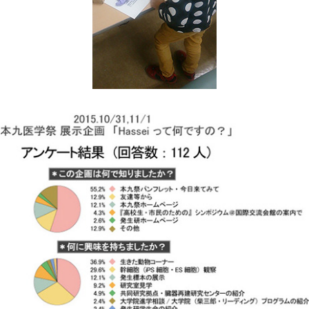
高速シーケンサー解析
顕微鏡・画像解析支援
共通実験室・培養室利用
バイオインフォマティクス
研究試料供給
In situ hybridization
キャピラリーシーケンス
予 約
共通機器予約
カンファレンス・ルーム予約
大判プリンター予約