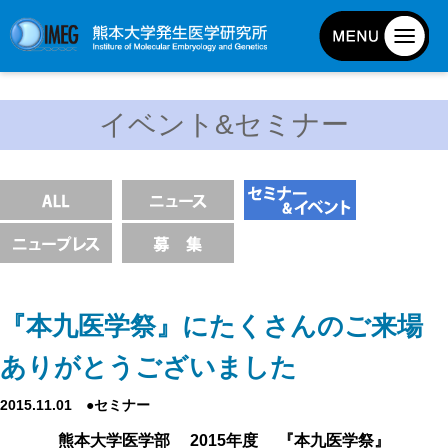
発生研について
イベント&セミナー
発生研とは
所長挨拶
基本目標と基本方針
発生研の歴史
アクセスマップ
外部評価
『本九医学祭』にたくさんのご来場
パンフレット
ありがとうございました
研究不正防止対策
2015.11.01 ●セミナー
災害対策
熊本大学医学部 2015年度 『本九医学祭』
男女共同参画事業