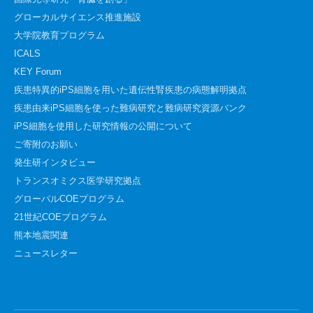
グローカルサイエンス推進施設
大学院教育プログラム
ICALS
KEY Forum
疾患特異的iPS細胞を用いた遺伝性腎疾患の病態解明拠点
疾患由来iPS細胞を使った難病研究と難病研究資源バンク
iPS細胞を使用した研究情報の公開について
ご寄附のお願い
発生研インタビュー
トランスオミクス医学研究拠点
グローバルCOEプログラム
21世紀COEプログラム
熊本地震関連
ニュースレター