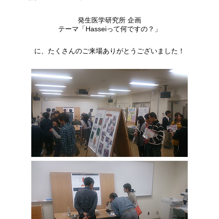
年報
発生医学研究所 企画
テーマ「Hasseiって何ですの？」
関連リンク
に、たくさんのご来場ありがとうございました！
研究分野紹介
ゲノム神経学分野
細胞脂質代謝分野
細胞医学分野
損傷修復分野
多能性幹細胞分野
組織幹細胞分野
幹細胞誘導分野
胎盤発生分野
脳発生分野