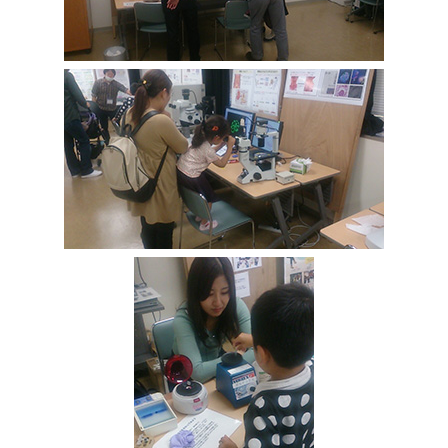
腎臓発生分野
生殖発生分野
筋発生再生分野
入学・求人案内
入学者案内
求人案内
研究支援
リエゾンラボLILAについて
リエゾンラボ利用申込み
組織標本作製・HE染色
質量分析