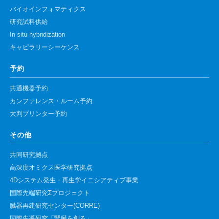
バイオインフォマティクス
研究試料供給
In situ hybridization
キャピラリーシーケンス
予約
共通機器予約
カンファレンス・ルーム予約
大判プリンター予約
その他
共同研究拠点
高深度オミクス医学研究拠点
4Dシステム発生・再生学イニシアティブ事業
国際先端研究Σプロジェクト
臓器再建研究センター(CORRE)
国際先導研究「腎臓を創る」