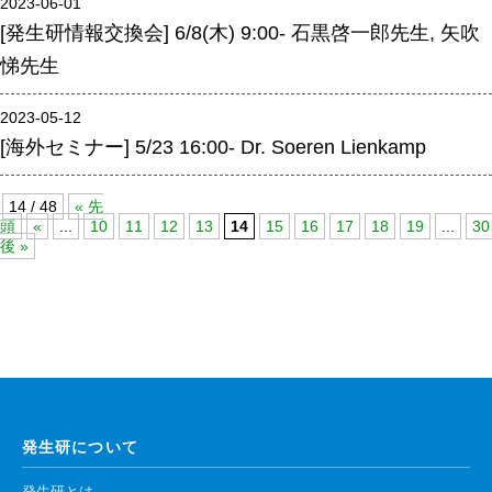
2023-06-01
腎臓発生分野
[発生研情報交換会] 6/8(木) 9:00- 石黒啓一郎先生, 矢吹
悌先生
生殖発生分野
筋発生再生分野
2023-05-12
[海外セミナー] 5/23 16:00- Dr. Soeren Lienkamp
入学・求人案内
14 / 48
« 先
入学者案内
頭
«
...
10
11
12
13
14
15
16
17
18
19
...
30
後 »
求人案内
研究支援
リエゾンラボLILAについて
リエゾンラボ利用申込み
組織標本作製・HE染色
発生研について
質量分析