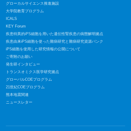
グローカルサイエンス推進施設
大学院教育プログラム
ICALS
KEY Forum
疾患特異的iPS細胞を用いた遺伝性腎疾患の病態解明拠点
疾患由来iPS細胞を使った難病研究と難病研究資源バンク
iPS細胞を使用した研究情報の公開について
ご寄附のお願い
発生研インタビュー
トランスオミクス医学研究拠点
グローバルCOEプログラム
21世紀COEプログラム
熊本地震関連
ニュースレター