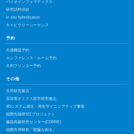
バイオインフォマティクス
研究試料供給
In situ hybridization
キャピラリーシーケンス
予約
共通機器予約
カンファレンス・ルーム予約
大判プリンター予約
その他
共同研究拠点
高深度オミクス医学研究拠点
4Dシステム発生・再生学イニシアティブ事業
国際先端研究Σプロジェクト
臓器再建研究センター(CORRE)
国際先導研究「腎臓を創る」