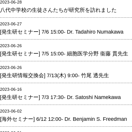
2023-06-28
八代中学校の生徒さんたちが研究所を訪れました
年報
関連リンク
2023-06-27
[発生研セミナー] 7/6 15:00- Dr. Tadahiro Numakawa
研究分野紹介
2023-06-26
ゲノム神経学分野
[発生研セミナー] 7/5 15:00- 細胞医学分野 衞藤 貫先生
細胞脂質代謝分野
2023-06-26
細胞医学分野
[発生研情報交換会] 7/13(木) 9:00- 竹尾 透先生
損傷修復分野
2023-06-16
多能性幹細胞分野
[発生研セミナー] 7/3 17:30- Dr. Satoshi Namekawa
組織幹細胞分野
幹細胞誘導分野
2023-06-02
[海外セミナー] 6/12 12:00- Dr. Benjamin S. Freedman
胎盤発生分野
脳発生分野