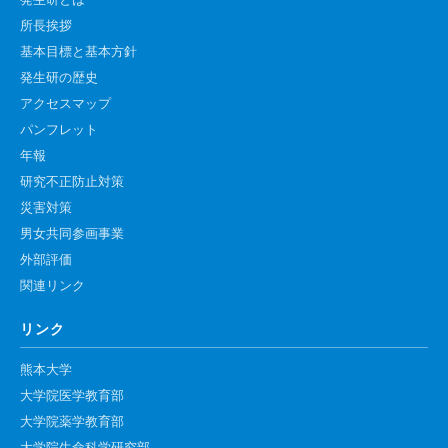
発生研とは
高速シーケンサー解析
所長挨拶
顕微鏡・画像解析支援
基本目標と基本方針
発生研の歴史
共通実験室・培養室利用
アクセスマップ
バイオインフォマティクス
パンフレット
研究試料供給
年報
研究不正防止対策
In situ hybridization
災害対策
キャピラリーシーケンス
男女共同参画事業
外部評価
予 約
関連リンク
共通機器予約
リンク
カンファレンス・ルーム予約
熊本大学
大判プリンター予約
大学院医学教育部
大学院薬学教育部