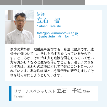
年報
講師
関連リンク
立石 智
Satoshi Tateishi
研究分野紹介
tate*gpo.kumamoto-u.ac.jp
（substitute @ for * ）
ゲノム神経学分野
細胞脂質代謝分野
多少の紫外線・放射線を浴びても、私達は健康です。遺
伝子が傷ついても、それを治す力をもっているからで
細胞医学分野
す。ところが、その治す力も危険な面をもっていて使い
方がおかしくなると生命を落とすことも。遺伝子の傷を
損傷修復分野
治す力は、まわりの環境に応じて巧妙にコントロールさ
れています。私はRad18という遺伝子の研究を通じてそ
多能性幹細胞分野
れを明らかにしようとしています。
組織幹細胞分野
幹細胞誘導分野
立石 千絵
リサーチスペシャリスト
Chie
Tateishi
胎盤発生分野
脳発生分野