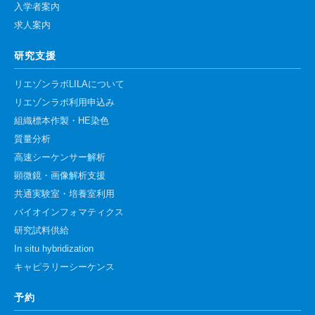
入学者案内
求人案内
研究支援
リエゾンラボLILAについて
リエゾンラボ利用申込み
組織標本作製・HE染色
質量分析
高速シーケンサー解析
顕微鏡・画像解析支援
共通実験室・培養室利用
バイオインフォマティクス
研究試料供給
In situ hybridization
キャピラリーシーケンス
予約