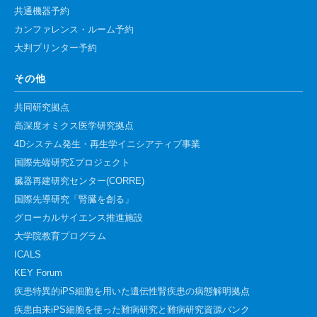
共通機器予約
カンファレンス・ルーム予約
大判プリンター予約
その他
共同研究拠点
高深度オミクス医学研究拠点
4Dシステム発生・再生学イニシアティブ事業
国際先端研究Σプロジェクト
臓器再建研究センター(CORRE)
国際先導研究「腎臓を創る」
グローカルサイエンス推進施設
大学院教育プログラム
ICALS
KEY Forum
疾患特異的iPS細胞を用いた遺伝性腎疾患の病態解明拠点
疾患由来iPS細胞を使った難病研究と難病研究資源バンク