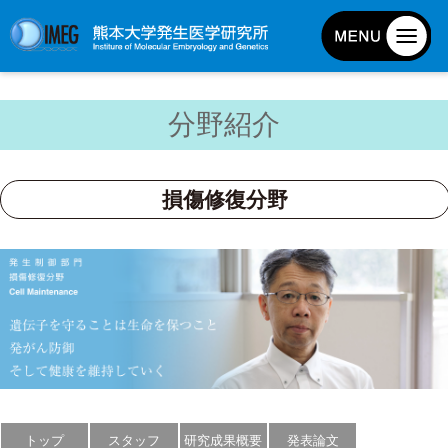
発生研について
分野紹介
発生研とは
所長挨拶
損傷修復分野
基本目標と基本方針
発生研の歴史
アクセスマップ
外部評価
パンフレット
研究不正防止対策
災害対策
トップ
スタッフ
研究成果概要
発表論文
男女共同参画事業