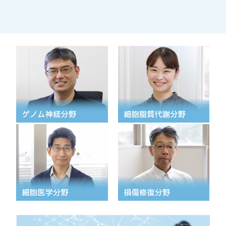
高速シーケンサー解析
顕微鏡・画像解析支援
共通実験室・培養室利用
バイオインフォマティクス
研究試料供給
In situ hybridization
キャピラリーシーケンス
予 約
共通機器予約
カンファレンス・ルーム予約
大判プリンター予約