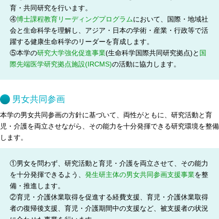
育・共同研究を行います。
④
博士課程教育リーディングプログラム
において、国際・地域社
会と生命科学を理解し、アジア・日本の学術・産業・行政等で活
躍する健康生命科学のリーダーを育成します。
⑤本学の
研究大学強化促進事業
(生命科学国際共同研究拠点)と
国
際先端医学研究拠点施設(IRCMS)
の活動に協力します。
男女共同参画
本学の男女共同参画の方針に基づいて、両性がともに、研究活動と育
児・介護を両立させながら、その能力を十分発揮できる研究環境を整備
します。
①男女を問わず、研究活動と育児・介護を両立させて、その能力
を十分発揮できるよう、
発生研主体の男女共同参画支援事業
を整
備・推進します。
②育児・介護休業取得を促進する経費支援、育児・介護休業取得
者の復帰後支援、育児・介護期間中の支援など、被支援者の状況