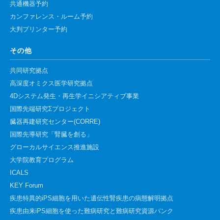
共通機器予約
カンファレンス・ルーム予約
大判プリンター予約
その他
共同研究拠点
高深度オミクス医学研究拠点
4Dシステム発生・再生学イニシアティブ事業
国際先端研究Σプロジェクト
臓器再建研究センター(CORRE)
国際先導研究「腎臓を創る」
グローカルサイエンス推進施設
大学院教育プログラム
ICALS
KEY Forum
疾患特異的iPS細胞を用いた遺伝性腎疾患の病態解明拠点
疾患由来iPS細胞を使った難病研究と難病研究資源バンク