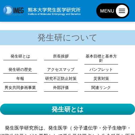
発生研について
発生研について
発生研とは
所長挨拶
発生研とは
所長挨拶
基本目標と基本方
針
基本目標と基本方針
発生研の歴史
アクセスマップ
パンフレット
発生研の歴史
年報
研究不正防止対策
災害対策
アクセスマップ
男女共同参画事業
外部評価
関連リンク
外部評価
パンフレット
発生研とは
研究不正防止対策
災害対策
発生医学研究所は、発生医学（ 分子遺伝学・分子生物学・
男女共同参画事業