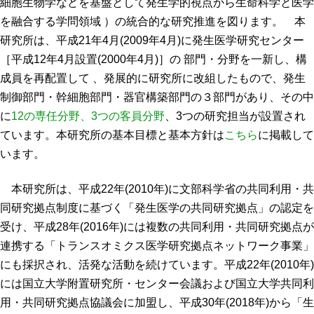
細胞生物学などを基盤として発生学的視点から生命科学と医学
を融合する学問領域 ）の統合的な研究推進を図ります。 本
年報
研究所は、平成21年4月(2009年4月)に発生医学研究センター
関連リンク
［平成12年4月設置(2000年4月)］の 部門・分野を一新し、構
成員を再配置して 、発展的に研究所に改組したもので、発生
研究分野紹介
制御部門・幹細胞部門・器官構築部門の３部門があり、その中
に
12の専任分野、3つの客員分野
、3つの研究担当が設置され
ゲノム神経学分野
ています。本研究所の基本目標と基本方針は
こちら
に掲載して
細胞脂質代謝分野
います。
細胞医学分野
本研究所は、平成22年(2010年)に文部科学省の共同利用・共
損傷修復分野
同研究拠点制度に基づく「発生医学の共同研究拠点」の認定を
多能性幹細胞分野
受け、平成28年(2016年)には複数の共同利用・共同研究拠点が
組織幹細胞分野
連携する「トランスオミクス医学研究拠点ネットワーク事業」
幹細胞誘導分野
にも採択され、活発な活動を続けています。平成22年(2010年)
には国立大学附置研究所・センター会議および国立大学共同利
胎盤発生分野
用・共同研究拠点協議会に加盟し、平成30年(2018年)から「生
脳発生分野