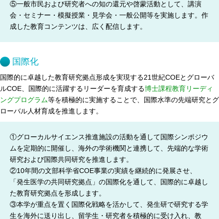
⑤一般市民および研究者への知の還元や啓蒙活動として、講演
会・セミナー・模擬授業・見学会・一般公開等を実施します。作
成した教育コンテンツは、広く配信します。
国際化
国際的に卓越した教育研究拠点形成を実現する21世紀COEとグローバ
ルCOE、国際的に活躍するリーダーを育成する
博士課程教育リーディ
ングプログラム
等を積極的に実施することで、国際水準の先端研究とグ
ローバル人材育成を推進します。
①グローカルサイエンス推進施設の活動を通して国際シンポジウ
ムを定期的に開催し、海外の学術機関と連携して、先端的な学術
研究および国際共同研究を推進します。
②10年間の文部科学省COE事業の実績を継続的に発展させ、
「発生医学の共同研究拠点」の国際化を通して、国際的に卓越し
た教育研究拠点を形成します。
③本学が重点を置く国際化戦略を活かして、発生研で研究する学
生を海外に送り出し、留学生・研究者を積極的に受け入れ、教