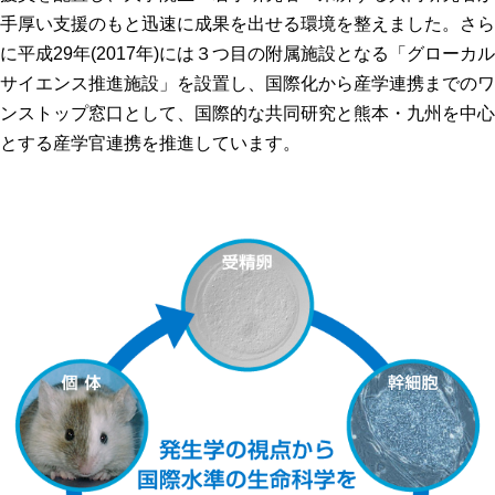
高速シーケンサー解析
手厚い支援のもと迅速に成果を出せる環境を整えました。さら
に平成29年(2017年)には３つ目の附属施設となる「グローカル
顕微鏡・画像解析支援
サイエンス推進施設」を設置し、国際化から産学連携までのワ
共通実験室・培養室利用
ンストップ窓口として、国際的な共同研究と熊本・九州を中心
バイオインフォマティクス
とする産学官連携を推進しています。
研究試料供給
In situ hybridization
キャピラリーシーケンス
予 約
共通機器予約
カンファレンス・ルーム予約
大判プリンター予約