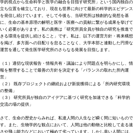
学的視点から生命科学と医学の融合を目指す研究所」という国内独自の
立ち位置を確立しており、現在も世界に向けて最新の科学的エビデンス
を発信し続けています。そして今後も、当研究所は独創的な発想を基
に、生命の基本原理の解明と医学・医療への貢献に繋がる成果を挙げて
いく必要があります。私の責務は「研究所員全員が独自の研究を推進で
きる環境を提供し続けること」です。私は、以下の運営方針・将来構想
を掲げ、多方面への目配りを怠ることなく、大学本部と連動した円滑な
運営を通して発生医学研究所のさらなる発展を目指します。
（１）適切な現状報告・情報共有・議論により問題点を明らかにし、情
報を整理することで最善の方針を決定する「バランスの取れた所内運
営」
（２） 既存プロジェクトの継続および新規獲得による「所内研究環境
の整備」
（３） 研究所員が独自のアイデアに基づく研究を加速できる「科学的
交流の場の提供」
さて、生命の歴史からみれば、私達人間の人生など瞬く間に短いもので
す。また、生物学的な観点において、人間は他の動物と比較して走る速
さや飛ぶ能力などにおいて極めて劣っています。しかし幸い人間には、