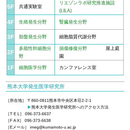
リエゾンラボ研究推進施設
5F
共通実験室
(LILA)
4F
生殖発生分野
腎臓発生分野
3F
胎盤発生分野
細胞脂質代謝分野
多能性幹細胞分
損傷修復分野
屋上庭
2F
野
園
1F
細胞医学分野
カンファレンス室
熊本大学発生医学研究所
［所在地］ 〒860-0811熊本市中央区本荘2-2-1
▶
熊本大学発生医学研究所へのアクセス方法
［T E L］
096-373-6637
［F A X］ 096-373-6638
［Eメール］
imeg@kumamoto-u.ac.jp