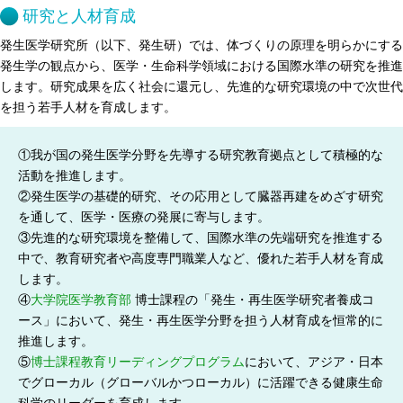
研究と人材育成
発生医学研究所（以下、発生研）では、体づくりの原理を明らかにする
発生学の観点から、医学・生命科学領域における国際水準の研究を推進
します。研究成果を広く社会に還元し、先進的な研究環境の中で次世代
を担う若手人材を育成します。
①我が国の発生医学分野を先導する研究教育拠点として積極的な
活動を推進します。
②発生医学の基礎的研究、その応用として臓器再建をめざす研究
を通して、医学・医療の発展に寄与します。
③先進的な研究環境を整備して、国際水準の先端研究を推進する
中で、教育研究者や高度専門職業人など、優れた若手人材を育成
します。
④
大学院医学教育部
博士課程の「発生・再生医学研究者養成コ
ース」において、発生・再生医学分野を担う人材育成を恒常的に
推進します。
⑤
博士課程教育リーディングプログラム
において、アジア・日本
でグローカル（グローバルかつローカル）に活躍できる健康生命
科学のリーダーを育成します。