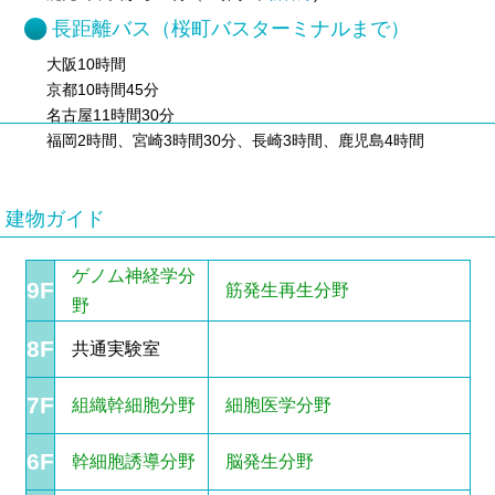
長距離バス（桜町バスターミナルまで）
大阪10時間
京都10時間45分
名古屋11時間30分
福岡2時間、宮崎3時間30分、長崎3時間、鹿児島4時間
建物ガイド
ゲノム神経学分
9F
筋発生再生分野
野
8F
共通実験室
7F
組織幹細胞分野
細胞医学分野
6F
幹細胞誘導分野
脳発生分野