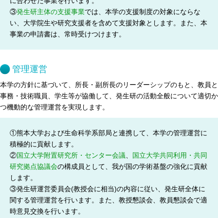
に合わせた事業を行います。
③
発生研主体の支援事業
では、本学の支援制度の対象にならな
い、大学院生や研究支援者を含めて支援対象とします。また、本
事業の申請書は、常時受けつけます。
管理運営
本学の方針に基づいて、所長・副所長のリーダーシップのもと、教員と
事務・技術職員、学生等が協働して、発生研の活動全般について適切か
つ機動的な管理運営を実現します。
①熊本大学および生命科学系部局と連携して、本学の管理運営に
積極的に貢献します。
②
国立大学附置研究所・センター会議
、
国立大学共同利用・共同
研究拠点協議会
の構成員として、我が国の学術基盤の強化に貢献
します。
③発生研運営委員会(教授会に相当)の内容に従い、発生研全体に
関する管理運営を行います。また、教授懇談会、教員懇談会で適
時意見交換を行います。