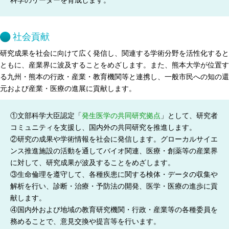
社会貢献
研究成果を社会に向けて広く発信し、関連する学術分野を活性化すると
ともに、産業界に波及することをめざします。また、熊本大学が位置す
る九州・熊本の行政・産業・教育機関等と連携し、一般市民への知の還
元および産業・医療の進展に貢献します。
①文部科学大臣認定「
発生医学の共同研究拠点
」として、研究者
コミュニティを支援し、国内外の共同研究を推進します。
②研究の成果や学術情報を社会に発信します。グローカルサイエ
ンス推進施設の活動を通してバイオ関連、医療・創薬等の産業界
に対して、研究成果が波及することをめざします。
③生命倫理を遵守して、各種疾患に関する検体・データの収集や
解析を行い、診断・治療・予防法の開発、医学・医療の進歩に貢
献します。
④国内外および地域の教育研究機関・行政・産業等の各種委員を
務めることで、意見交換や提言等を行います。