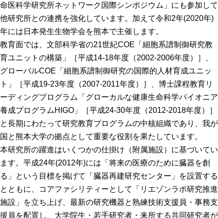
命医科学研究所ネットワーク国際シンポジウム」にも参加して
腎臓発生分野
他研究所との連携を強化しています。加えて令和2年(2020年)
生殖発生分野
年には日本発生生物学会を熊本で主催します。
教育面では、文部科学省の21世紀COE「細胞系譜制御研究教
筋発生再生分野
育ユニットの構築」［平成14-18年度（2002-2006年度）］、
グローバルCOE「細胞系譜制御研究の国際的人材育成ユニッ
入学・求人案内
ト」［平成19-23年度（2007-2011年度）］、博士課程教育リ
入学者案内
ーディングプログラム「グローカルな健康生命科学パイオニア
養成プログラムHIGO」［平成24-30年度（2012-2018年度）］
求人案内
と長期にわたって研究教育プログラムの中核組織であり、我が
国と熊本大学の拠点として重要な役割を果たしています。
研究支援
本研究所の躍進はいくつかの仕掛け（附属施設）に基づいてい
リエゾンラボLILAについて
ます。平成24年(2012年)には「将来の医療のために臓器を創
る」という目標を掲げて「臓器再建研究センター」を設置する
リエゾンラボ利用申込み
とともに、コアファシリティーとして「リエゾンラボ研究推進
組織標本作製・HE染色
施設」を立ち上げ、最新の研究機器と熟練技術支援員・事務支
質量分析
援員を配置し、大学院生・若手研究者・来所する共同研究者が