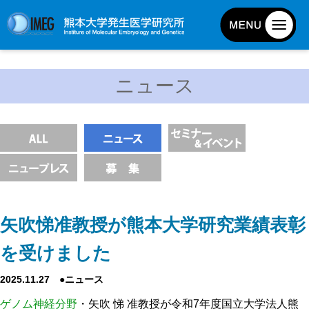
発生研について
ニュース
発生研とは
所長挨拶
基本目標と基本方針
発生研の歴史
アクセスマップ
外部評価
矢吹悌准教授が熊本大学研究業績表彰
パンフレット
を受けました
研究不正防止対策
2025.11.27 ●ニュース
災害対策
ゲノム神経分野
・矢吹 悌 准教授が令和7年度国立大学法人熊
男女共同参画事業