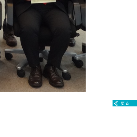
腎臓発生分野
生殖発生分野
筋発生再生分野
入学・求人案内
入学者案内
求人案内
研究支援
リエゾンラボLILAについて
リエゾンラボ利用申込み
組織標本作製・HE染色
質量分析