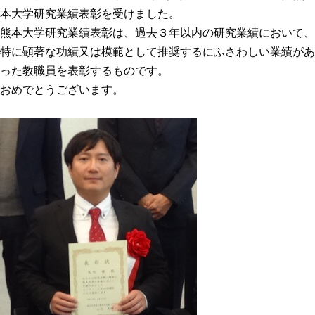
本大学研究業績表彰を受けました。
年報
熊本大学研究業績表彰は、過去３年以内の研究業績において、
関連リンク
特に顕著な功績又は模範として推奨するにふさわしい業績があ
った教職員を表彰するものです。
研究分野紹介
おめでとうございます。
ゲノム神経学分野
細胞脂質代謝分野
細胞医学分野
損傷修復分野
多能性幹細胞分野
組織幹細胞分野
幹細胞誘導分野
胎盤発生分野
脳発生分野