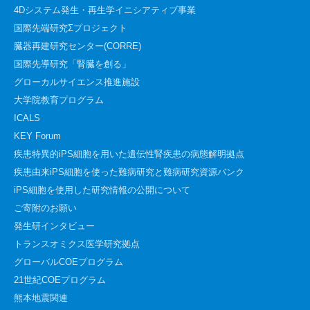
4Dシステム発生・再生学イニシアティブ事業
国際先端研究Σプロジェクト
臓器再建研究センター(CORRE)
国際先導研究「腎臓を創る」
グローカルサイエンス推進施設
大学院教育プログラム
ICALS
KEY Forum
疾患特異的iPS細胞を用いた遺伝性腎疾患の病態解明拠点
疾患由来iPS細胞を使った難病研究と難病研究資源バンク
iPS細胞を使用した研究情報の公開について
ご寄附のお願い
発生研インタビュー
トランスオミクス医学研究拠点
グローバルCOEプログラム
21世紀COEプログラム
熊本地震関連