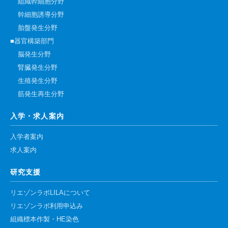
組織幹細胞分野
幹細胞誘導分野
胎盤発生分野
■器官構築部門
脳発生分野
腎臓発生分野
生殖発生分野
筋発生再生分野
入学・求人案内
入学者案内
求人案内
研究支援
リエゾンラボLILAについて
リエゾンラボ利用申込み
組織標本作製・HE染色