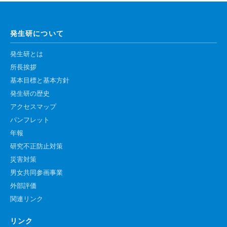
高速シーケンサー解析
顕微鏡・画像解析支援
発生研について
共通実験室・培養室利用
発生研とは
バイオインフォマティクス
所長挨拶
研究試料供給
基本目標と基本方針
発生研の歴史
In situ hybridization
アクセスマップ
キャピラリーシーケンス
パンフレット
年報
予 約
研究不正防止対策
災害対策
共通機器予約
男女共同参画事業
カンファレンス・ルーム予約
外部評価
大判プリンター予約
関連リンク
リンク