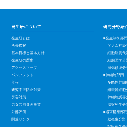
男女共同参画事業
年報
関連リンク
発生研について
研究分野紹
研究分野紹介
発生研とは
■発生制御部
所長挨拶
ゲノム神経
ゲノム神経学分野
基本目標と基本方針
細胞脂質代
細胞脂質代謝分野
発生研の歴史
細胞医学分
細胞医学分野
アクセスマップ
損傷修復分
パンフレット
■幹細胞部門
損傷修復分野
年報
多能性幹細
多能性幹細胞分野
研究不正防止対策
組織幹細胞
組織幹細胞分野
災害対策
幹細胞誘導
幹細胞誘導分野
男女共同参画事業
胎盤発生分
外部評価
■器官構築部
胎盤発生分野
関連リンク
脳発生分野
脳発生分野
腎臓発生分