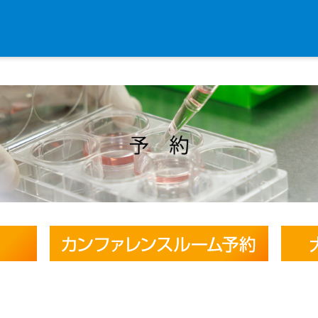
入学・求人案内
入学者案内
求人案内
研究支援
リエゾンラボLILAについて
リエゾンラボ利用申込み
組織標本作製・HE染色
質量分析
高速シーケンサー解析