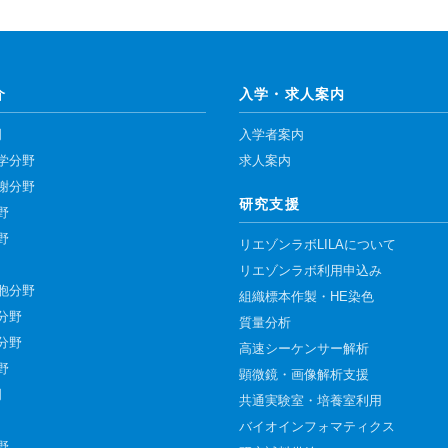
顕微鏡・画像解析支援
共通実験室・培養室利用
バイオインフォマティクス
介
入学・求人案内
研究試料供給
門
入学者案内
In situ hybridization
学分野
求人案内
キャピラリーシーケンス
謝分野
研究支援
野
予 約
野
リエゾンラボLILAについて
共通機器予約
リエゾンラボ利用申込み
胞分野
組織標本作製・HE染色
カンファレンス・ルーム予約
分野
質量分析
大判プリンター予約
分野
高速シーケンサー解析
野
顕微鏡・画像解析支援
門
共通実験室・培養室利用
バイオインフォマティクス
野