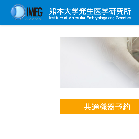
発生研について
発生研とは
所長挨拶
基本目標と基本方針
発生研の歴史
アクセスマップ
外部評価
パンフレット
研究不正防止対策
災害対策