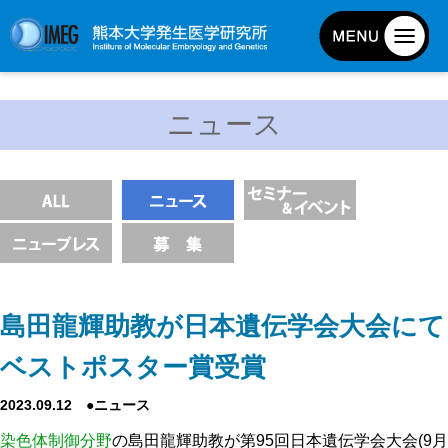
発生研について
ニュース
発生研とは
所長挨拶
基本目標と基本方針
発生研の歴史
アクセスマップ
外部評価
島田龍輝助教が日本遺伝学会大会にて
パンフレット
ベストポスター賞受賞
研究不正防止対策
2023.09.12 ●ニュース
災害対策
染色体制御分野
の島田龍輝助教が第95回日本遺伝学会大会(9月
男女共同参画事業