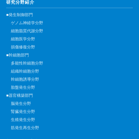
研究分野紹介
高速シーケンサー解析
■発生制御部門
顕微鏡・画像解析支援
ゲノム神経学分野
共通実験室・培養室利用
細胞脂質代謝分野
バイオインフォマティクス
細胞医学分野
損傷修復分野
研究試料供給
■幹細胞部門
In situ hybridization
多能性幹細胞分野
キャピラリーシーケンス
組織幹細胞分野
幹細胞誘導分野
予 約
胎盤発生分野
■器官構築部門
共通機器予約
脳発生分野
カンファレンス・ルーム予約
腎臓発生分野
生殖発生分野
大判プリンター予約
筋発生再生分野