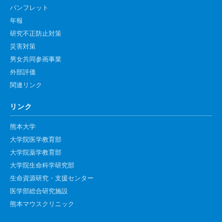
パンフレット
腎臓発生分野
年報
生殖発生分野
研究不正防止対策
筋発生再生分野
災害対策
男女共同参画事業
外部評価
入学・求人案内
関連リンク
入学者案内
リンク
求人案内
熊本大学
大学院医学教育部
研究支援
大学院薬学教育部
リエゾンラボLILAについて
大学院生命科学研究部
生命資源研究・支援センター
リエゾンラボ利用申込み
医学部総合研究施設
組織標本作製・HE染色
熊本マウスクリニック
質量分析