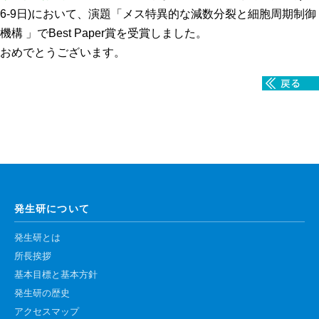
6-9日)において、演題「メス特異的な減数分裂と細胞周期制御
年報
機構 」でBest Paper賞を受賞しました。
関連リンク
おめでとうございます。
研究分野紹介
ゲノム神経学分野
細胞脂質代謝分野
細胞医学分野
損傷修復分野
発生研について
多能性幹細胞分野
発生研とは
組織幹細胞分野
所長挨拶
幹細胞誘導分野
基本目標と基本方針
胎盤発生分野
発生研の歴史
アクセスマップ
脳発生分野