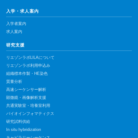
入学・求人案内
入学者案内
求人案内
研究支援
リエゾンラボLILAについて
リエゾンラボ利用申込み
組織標本作製・HE染色
質量分析
高速シーケンサー解析
顕微鏡・画像解析支援
共通実験室・培養室利用
バイオインフォマティクス
研究試料供給
In situ hybridization
キャピラリーシーケンス