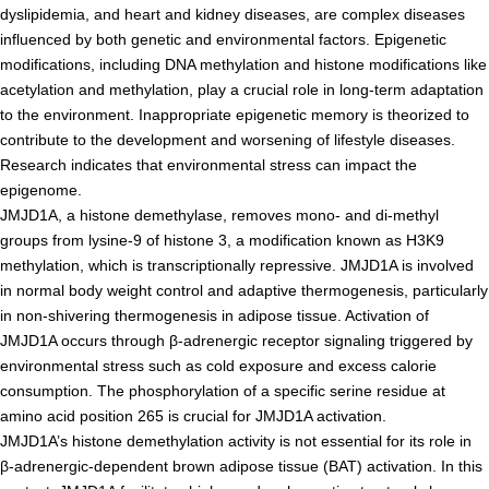
dyslipidemia, and heart and kidney diseases, are complex diseases
年報
influenced by both genetic and environmental factors. Epigenetic
modifications, including DNA methylation and histone modifications like
関連リンク
acetylation and methylation, play a crucial role in long-term adaptation
to the environment. Inappropriate epigenetic memory is theorized to
研究分野紹介
contribute to the development and worsening of lifestyle diseases.
Research indicates that environmental stress can impact the
ゲノム神経学分野
epigenome.
JMJD1A, a histone demethylase, removes mono- and di-methyl
細胞脂質代謝分野
groups from lysine-9 of histone 3, a modification known as H3K9
細胞医学分野
methylation, which is transcriptionally repressive. JMJD1A is involved
in normal body weight control and adaptive thermogenesis, particularly
損傷修復分野
in non-shivering thermogenesis in adipose tissue. Activation of
多能性幹細胞分野
JMJD1A occurs through β-adrenergic receptor signaling triggered by
environmental stress such as cold exposure and excess calorie
組織幹細胞分野
consumption. The phosphorylation of a specific serine residue at
幹細胞誘導分野
amino acid position 265 is crucial for JMJD1A activation.
JMJD1A’s histone demethylation activity is not essential for its role in
胎盤発生分野
β-adrenergic-dependent brown adipose tissue (BAT) activation. In this
脳発生分野