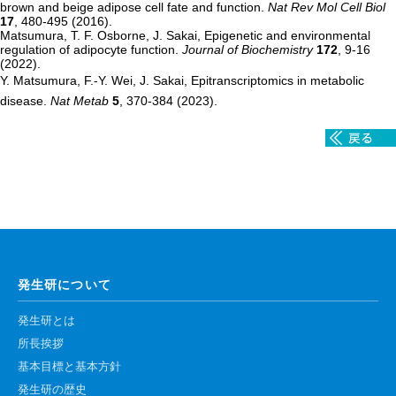
brown and beige adipose cell fate and function.
Nat Rev Mol Cell Biol
高速シーケンサー解析
17
, 480-495 (2016).
Matsumura, T. F. Osborne, J. Sakai, Epigenetic and environmental
顕微鏡・画像解析支援
regulation of adipocyte function.
Journal of Biochemistry
172
, 9-16
(2022).
共通実験室・培養室利用
Y. Matsumura, F.-Y. Wei, J. Sakai, Epitranscriptomics in metabolic
disease.
Nat Metab
5
, 370-384 (2023).
バイオインフォマティクス
研究試料供給
In situ hybridization
キャピラリーシーケンス
予 約
発生研について
共通機器予約
カンファレンス・ルーム予約
発生研とは
所長挨拶
大判プリンター予約
基本目標と基本方針
発生研の歴史