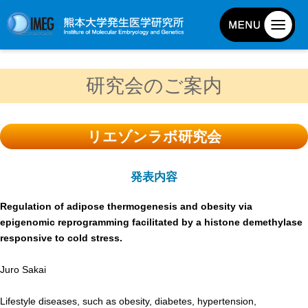
発生研について
研究会のご案内
発生研とは
所長挨拶
リエゾンラボ研究会
基本目標と基本方針
発生研の歴史
発表内容
アクセスマップ
Regulation of adipose thermogenesis and obesity via
外部評価
epigenomic reprogramming facilitated by a histone demethylase
パンフレット
responsive to cold stress.
研究不正防止対策
Juro Sakai
災害対策
Lifestyle diseases, such as obesity, diabetes, hypertension,
男女共同参画事業