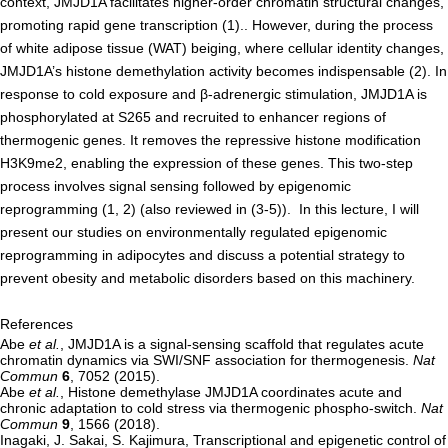
context, JMJD1A facilitates higher-order chromatin structural changes,
promoting rapid gene transcription (1).. However, during the process
腎臓発生分野
of white adipose tissue (WAT) beiging, where cellular identity changes,
生殖発生分野
JMJD1A’s histone demethylation activity becomes indispensable (2). In
筋発生再生分野
response to cold exposure and β-adrenergic stimulation, JMJD1A is
phosphorylated at S265 and recruited to enhancer regions of
thermogenic genes. It removes the repressive histone modification
入学・求人案内
H3K9me2, enabling the expression of these genes. This two-step
process involves signal sensing followed by epigenomic
入学者案内
reprogramming (1, 2) (also reviewed in (3-5)). In this lecture, I will
求人案内
present our studies on environmentally regulated epigenomic
reprogramming in adipocytes and discuss a potential strategy to
prevent obesity and metabolic disorders based on this machinery.
研究支援
References
リエゾンラボLILAについて
Abe
et al.
, JMJD1A is a signal-sensing scaffold that regulates acute
chromatin dynamics via SWI/SNF association for thermogenesis.
Nat
リエゾンラボ利用申込み
Commun
6
, 7052 (2015).
Abe
et al.
, Histone demethylase JMJD1A coordinates acute and
組織標本作製・HE染色
chronic adaptation to cold stress via thermogenic phospho-switch.
Nat
Commun
9
, 1566 (2018).
質量分析
Inagaki, J. Sakai, S. Kajimura, Transcriptional and epigenetic control of