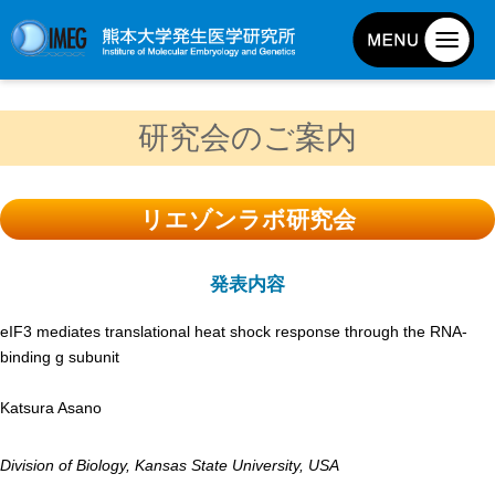
発生研について
研究会のご案内
発生研とは
所長挨拶
リエゾンラボ研究会
基本目標と基本方針
発生研の歴史
発表内容
アクセスマップ
eIF3 mediates translational heat shock response through the RNA-
外部評価
binding g subunit
パンフレット
Katsura Asano
研究不正防止対策
災害対策
Division of Biology, Kansas State University, USA
男女共同参画事業