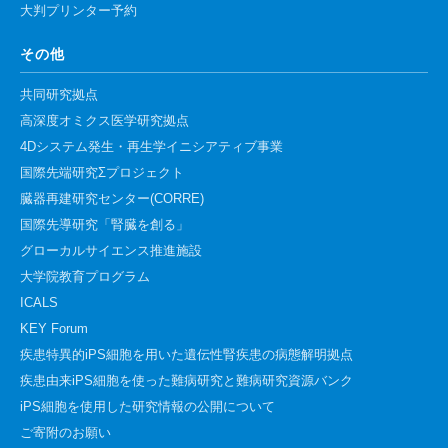
大判プリンター予約
その他
共同研究拠点
高深度オミクス医学研究拠点
4Dシステム発生・再生学イニシアティブ事業
国際先端研究Σプロジェクト
臓器再建研究センター(CORRE)
国際先導研究「腎臓を創る」
グローカルサイエンス推進施設
大学院教育プログラム
ICALS
KEY Forum
疾患特異的iPS細胞を用いた遺伝性腎疾患の病態解明拠点
疾患由来iPS細胞を使った難病研究と難病研究資源バンク
iPS細胞を使用した研究情報の公開について
ご寄附のお願い