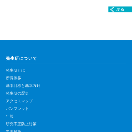
腎臓発生分野
生殖発生分野
筋発生再生分野
入学・求人案内
入学者案内
発生研について
求人案内
発生研とは
所長挨拶
研究支援
基本目標と基本方針
発生研の歴史
リエゾンラボLILAについて
アクセスマップ
リエゾンラボ利用申込み
パンフレット
年報
組織標本作製・HE染色
研究不正防止対策
質量分析
災害対策