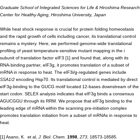
Graduate School of Integrated Sciences for Life
&
Hiroshima Research
年報
Center for Healthy Aging
,
Hiroshima University, Japan
関連リンク
While heat shock response is crucial for protein folding homeostasis
and the rapid growth of cells including cancer, its translational control
研究分野紹介
remains a mystery. Here, we performed genome-wide translational
profiling of yeast temperature-sensitive mutant mapping in the i
ゲノム神経学分野
subunit of translation factor eIF3 [1] and found that, along with its
細胞脂質代謝分野
RNA-binding partner, eIF3g, it promotes translation of a subset of
mRNA in response to heat. The eIF3i/g-regulated genes include
細胞医学分野
SSA1/2
encoding Hsp70. Its translational control is mediated by direct
損傷修復分野
eIF3g-binding to the GUCG motif located 12-bases downstream of the
start codon. SELEX analysis indicates that eIF3g binds a consensus
多能性幹細胞分野
AGUCGGU through its RRM. We propose that eIF3g binding to the
組織幹細胞分野
leading edge of mRNA within the scanning pre-initiation complex
promotes translation initiation from a subset of mRNAs in response to
幹細胞誘導分野
heat.
胎盤発生分野
[1] Asano, K. et al,
J. Biol. Chem
.
1998
,
273
, 18573-18585.
脳発生分野