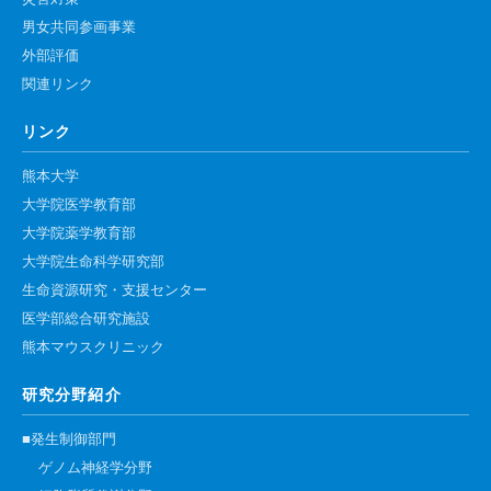
高速シーケンサー解析
男女共同参画事業
顕微鏡・画像解析支援
外部評価
関連リンク
共通実験室・培養室利用
バイオインフォマティクス
リンク
研究試料供給
熊本大学
In situ hybridization
大学院医学教育部
大学院薬学教育部
キャピラリーシーケンス
大学院生命科学研究部
生命資源研究・支援センター
予 約
医学部総合研究施設
熊本マウスクリニック
共通機器予約
カンファレンス・ルーム予約
研究分野紹介
大判プリンター予約
■発生制御部門
ゲノム神経学分野