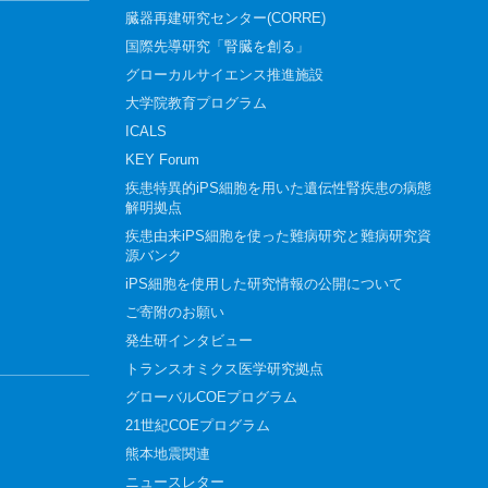
臓器再建研究センター(CORRE)
国際先導研究「腎臓を創る」
グローカルサイエンス推進施設
大学院教育プログラム
ICALS
KEY Forum
疾患特異的iPS細胞を用いた遺伝性腎疾患の病態
解明拠点
疾患由来iPS細胞を使った難病研究と難病研究資
源バンク
iPS細胞を使用した研究情報の公開について
ご寄附のお願い
発生研インタビュー
トランスオミクス医学研究拠点
グローバルCOEプログラム
21世紀COEプログラム
熊本地震関連
ニュースレター