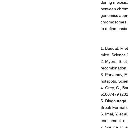
男女共同参画事業
during meiosis
between chromo
年報
genomics appro
関連リンク
chromosomes a
to define basic
研究分野紹介
1. Baudat, F. 
ゲノム神経学分野
mice. Science 
細胞脂質代謝分野
2. Myers, S. et
細胞医学分野
recombination.
3. Parvanov, E
損傷修復分野
hotspots. Scie
多能性幹細胞分野
4. Grey, C., B
e1007479 (201
組織幹細胞分野
5. Diagouraga, 
幹細胞誘導分野
Break Formation
6. Imai, Y. et
胎盤発生分野
enrichment. eLi
脳発生分野
7. Spruce, C. 