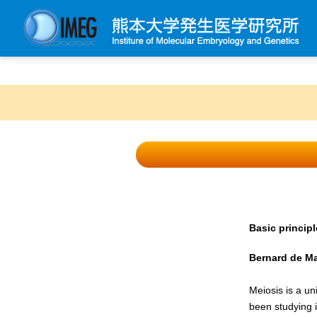
発生研について
発生研とは
所長挨拶
基本目標と基本方針
発生研の歴史
アクセスマップ
外部評価
Basic princip
パンフレット
Bernard de Ma
研究不正防止対策
Meiosis is a un
災害対策
been studying 