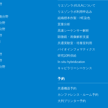
野
リエゾンラボLILAについて
リエゾンラボ利用申込み
胞分野
組織標本作製・HE染色
分野
質量分析
分野
高速シーケンサー解析
野
顕微鏡・画像解析支援
門
共通実験室・培養室利用
バイオインフォマティクス
野
研究試料供給
野
In situ hybridization
分野
キャピラリーシーケンス
予約
共通機器予約
カンファレンス・ルーム予約
大判プリンター予約