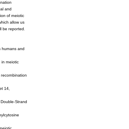
ination
cal and
on of meiotic
ich allow us
l be reported.
 in humans and
 in meiotic
n recombination
et 14,
A Double-Strand
hylcytosine
meiotic