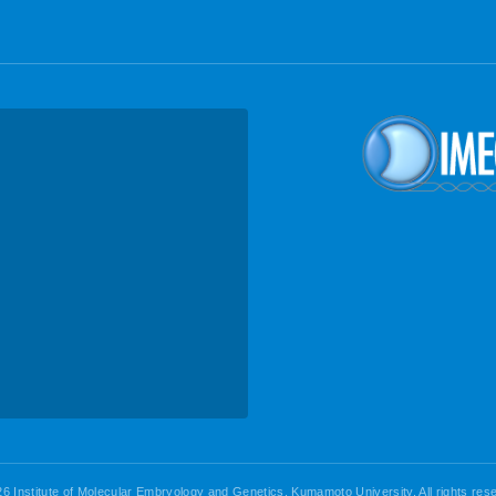
6 Institute of Molecular Embryology and Genetics, Kumamoto University. All rights res