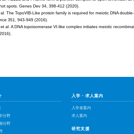
hot spots. Genes Dev 34, 398-412 (2020).
t al. The TopoVIB-Like protein family is required for meiotic DNA double
ence 351, 943-949 (2016).
. et al. A DNA topoisomerase VI-like complex initiates meiotic recombina
2016).
介
入学・求人案内
門
入学者案内
学分野
求人案内
謝分野
研究支援
野