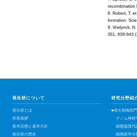
腎臓発生分野
recombination 
8. Robert, T. e
生殖発生分野
formation. Sci
筋発生再生分野
9. Vrielynck, N
351, 939-943 (
発生研について
研究分野紹
発生研とは
■発生制御部
所長挨拶
ゲノム神経
基本目標と基本方針
細胞脂質代
発生研の歴史
細胞医学分