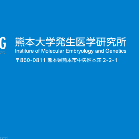
erved.