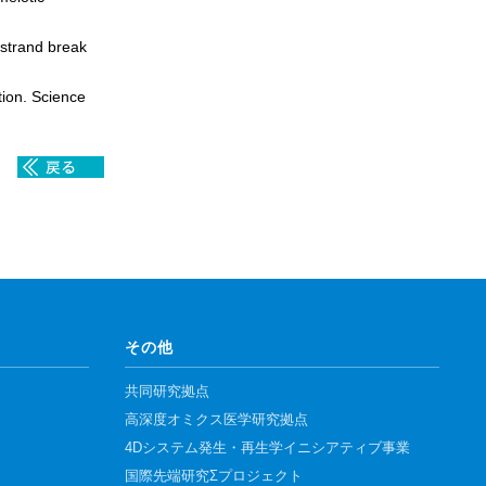
-strand break
tion. Science
その他
共同研究拠点
高深度オミクス医学研究拠点
4Dシステム発生・再生学イニシアティブ事業
国際先端研究Σプロジェクト