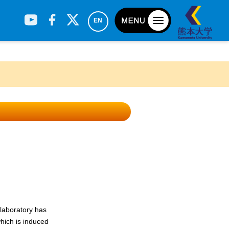
EN
r laboratory has
hich is induced