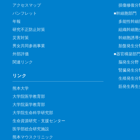
アクセスマップ
損傷修復分
パンフレット
■幹細胞部門
年報
多能性幹細
研究不正防止対策
組織幹細胞
災害対策
幹細胞誘導
男女共同参画事業
胎盤発生分
外部評価
■器官構築部
関連リンク
脳発生分野
腎臓発生分
リンク
生殖発生分
筋発生再生
熊本大学
大学院医学教育部
大学院薬学教育部
大学院生命科学研究部
生命資源研究・支援センター
医学部総合研究施設
熊本マウスクリニック