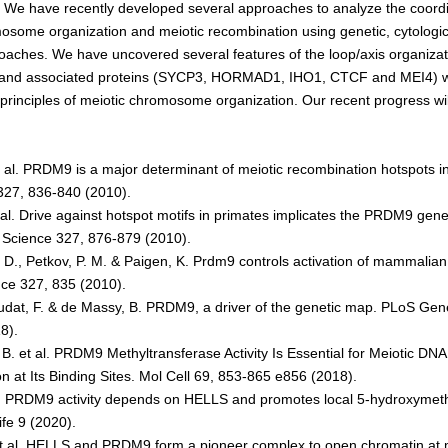
顕微鏡・画像解析支援
. We have recently developed several approaches to analyze the coord
some organization and meiotic recombination using genetic, cytologi
共通実験室・培養室利用
aches. We have uncovered several features of the loop/axis organizati
バイオインフォマティクス
nd associated proteins (SYCP3, HORMAD1, IHO1, CTCF and MEI4) wh
 principles of meiotic chromosome organization. Our recent progress wil
研究試料供給
In situ hybridization
et al. PRDM9 is a major determinant of meiotic recombination hotspots
キャピラリーシーケンス
327, 836-840 (2010).
 al. Drive against hotspot motifs in primates implicates the PRDM9 gene
予 約
 Science 327, 876-879 (2010).
. D., Petkov, P. M. & Paigen, K. Prdm9 controls activation of mammalia
共通機器予約
nce 327, 835 (2010).
カンファレンス・ルーム予約
audat, F. & de Massy, B. PRDM9, a driver of the genetic map. PLoS Gen
8).
大判プリンター予約
B. et al. PRDM9 Methyltransferase Activity Is Essential for Meiotic DN
 at Its Binding Sites. Mol Cell 69, 853-865 e856 (2018).
 al. PRDM9 activity depends on HELLS and promotes local 5-hydroxymet
fe 9 (2020).
et al. HELLS and PRDM9 form a pioneer complex to open chromatin at 