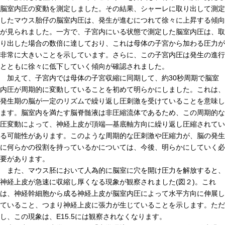
脳室内圧の変動を測定しました。その結果、シャーレに取り出して測定
高速シーケンサー解析
したマウス胎仔の脳室内圧は、発生が進むにつれて徐々に上昇する傾向
顕微鏡・画像解析支援
が見られました。一方で、子宮内にいる状態で測定した脳室内圧は、取
共通実験室・培養室利用
り出した場合の数倍に達しており、これは母体の子宮から加わる圧力が
非常に大きいことを示しています。さらに、この子宮内圧は発生の進行
バイオインフォマティクス
とともに徐々に低下していく傾向が確認されました。
研究試料供給
加えて、子宮内では母体の子宮収縮に同期して、約30秒周期で脳室
内圧が周期的に変動していることを初めて明らかにしました。これは、
In situ hybridization
発生期の脳が一定のリズムで繰り返し圧刺激を受けていることを意味し
キャピラリーシーケンス
ます。脳室内を満たす脳脊髄液は非圧縮流体であるため、この周期的な
圧変動によって、神経上皮が頂端—基底軸方向に繰り返し圧縮されてい
る可能性があります。このような周期的な圧刺激や圧縮力が、脳の発生
予 約
に何らかの役割を持っているかについては、今後、明らかにしていく必
要があります。
共通機器予約
また、マウス胚において人為的に脳室に穴を開け圧力を解放すると、
カンファレンス・ルーム予約
神経上皮が急速に収縮し厚くなる現象が観察されました(図２)。これ
は、神経幹細胞から成る神経上皮が脳室内圧によって水平方向に伸展し
大判プリンター予約
ていること、つまり神経上皮に張力が生じていることを示します。ただ
し、この現象は、E15.5には観察されなくなります。