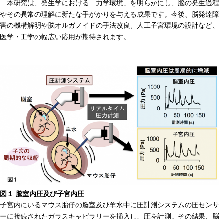
本研究は、発生学における「力学環境」を明らかにし、脳の発生過程
やその異常の理解に新たな手がかりを与える成果です。今後、脳発達障
害の機構解明や脳オルガノイドの手法改良、人工子宮環境の設計など、
医学・工学の幅広い応用が期待されます。
図１ 脳室内圧及び子宮内圧
子宮内にいるマウス胎仔の脳室及び羊水中に圧計測システムの圧センサ
ーに接続されたガラスキャピラリーを挿入し、圧を計測。その結果、脳