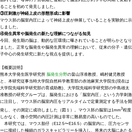
ることを初めて発見しました。
腎臓発生分野
③圧刺激が神経上皮の形態形成に影響
生殖発生分野
マウス胚の脳室内圧によって神経上皮が伸展していることを実験的に示
しました。
筋発生再生分野
④発生異常や脳発生の新たな理解につながる知見
今回、発生期の脳は、動的な圧環境に曝されていることが明らかとなり
入学・求人案内
ました。正常な脳発生や脳発生異常の理解において、従来の分子・遺伝
子中心の発生研究に新たな視点を提供します。
入学者案内
求人案内
【概要説明】
熊本大学発生医学研究所
脳発生分野
の畠山淳准教授、嶋村健児教授
と、本研究従事当時大学院自然科学教育部の赤池麻実大学院生(現在は
研究支援
大学院先端科学研究部の育成助教)、大学院先端科学研究部の中島雄太
准教授の研究グループは、脳発生における「脳室内圧」という力学刺激
リエゾンラボLILAについて
に注目し、マウス胚の脳室内圧をリアルタイムで定量測定する手法を開
リエゾンラボ利用申込み
3
発し、その測定に成功しました（図１）。マウス胚の脳室は1mm
程度
しかなく、微小空間の内圧計測は非常に難易度の高いものでした。
組織標本作製・HE染色
本研究では、マウス胎仔（E12.5〜E16.5）の脳室内に、圧力センサ
質量分析
ーに接続した極細のガラスキャピラリーを挿入し、将来の大脳にあたる