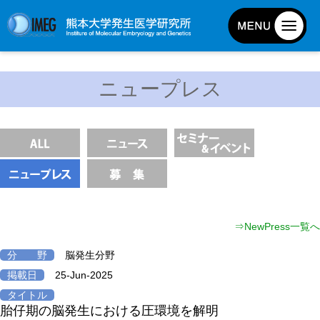
発生研について
ニュープレス
発生研とは
所長挨拶
基本目標と基本方針
発生研の歴史
アクセスマップ
外部評価
⇒NewPress一覧へ
パンフレット
分 野
脳発生分野
研究不正防止対策
掲載日
25-Jun-2025
災害対策
タイトル
胎仔期の脳発生における圧環境を解明
男女共同参画事業