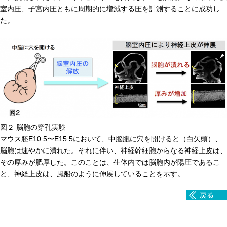
室内圧、子宮内圧ともに周期的に増減する圧を計測することに成功し
た。
図２ 脳胞の穿孔実験
マウス胚E10.5〜E15.5において、中脳胞に穴を開けると（白矢頭）、
脳胞は速やかに潰れた。それに伴い、神経幹細胞からなる神経上皮は、
その厚みが肥厚した。このことは、生体内では脳胞内が陽圧であるこ
と、神経上皮は、風船のように伸展していることを示す。