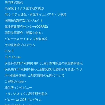
共同研究拠点
高深度オミクス医学研究拠点
4Dシステム発生・再生学イニシアティブ事業
国際先端研究Σプロジェクト
臓器再建研究センター(CORRE)
国際先導研究「腎臓を創る」
グローカルサイエンス推進施設
大学院教育プログラム
ICALS
KEY Forum
疾患特異的iPS細胞を用いた遺伝性腎疾患の病態解明拠点
疾患由来iPS細胞を使った難病研究と難病研究資源バンク
iPS細胞を使用した研究情報の公開について
ご寄附のお願い
発生研インタビュー
トランスオミクス医学研究拠点
グローバルCOEプログラム