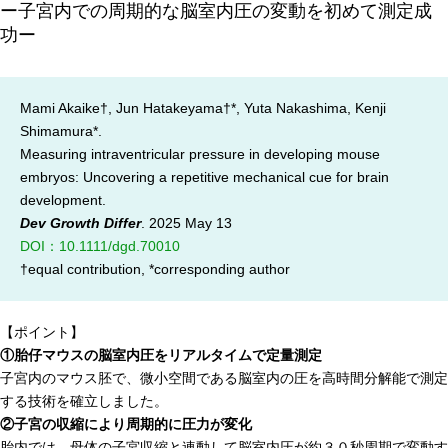
ー子宮内での周期的な脳室内圧の変動を初めて測定成
年報
功ー
関連リンク
Mami Akaike†, Jun Hatakeyama†*, Yuta Nakashima, Kenji
研究分野紹介
Shimamura*.
Measuring intraventricular pressure in developing mouse
ゲノム神経学分野
embryos: Uncovering a repetitive mechanical cue for brain
development.
細胞脂質代謝分野
Dev Growth Differ
. 2025 May 13
細胞医学分野
DOI：10.1111/dgd.70010
†equal contribution, *corresponding author
損傷修復分野
多能性幹細胞分野
【ポイント】
組織幹細胞分野
①胎仔マウスの脳室内圧をリアルタイムで定量測定
幹細胞誘導分野
子宮内のマウス胚で、微小空間である脳室内の圧を高時間分解能で測定
する技術を確立しました。
胎盤発生分野
②子宮の収縮により周期的に圧力が変化
脳発生分野
胎内では、母体の子宮収縮と連動して脳室内圧が約３０秒周期で変動す