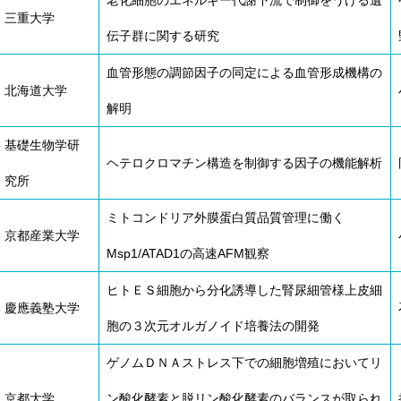
老化細胞のエネルギー代謝下流で制御をうける遺
三重大学
伝子群に関する研究
血管形態の調節因子の同定による血管形成機構の
北海道大学
解明
基礎生物学研
ヘテロクロマチン構造を制御する因子の機能解析
究所
ミトコンドリア外膜蛋白質品質管理に働く
京都産業大学
Msp1/ATAD1の高速AFM観察
ヒトＥＳ細胞から分化誘導した腎尿細管様上皮細
慶應義塾大学
胞の３次元オルガノイド培養法の開発
ゲノムＤＮＡストレス下での細胞増殖においてリ
京都大学
ン酸化酵素と脱リン酸化酵素のバランスが取られ