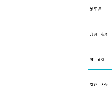
波平 昌一
丹羽 隆介
林 良樹
森戸 大介