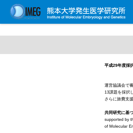
発生研について
発生研とは
所長挨拶
平成29年度採
基本目標と基本方針
発生研の歴史
運営協議会で
アクセスマップ
13課題を採択
外部評価
さらに旅費支援
パンフレット
共同研究に基
研究不正防止対策
supported by t
災害対策
of Molecular E