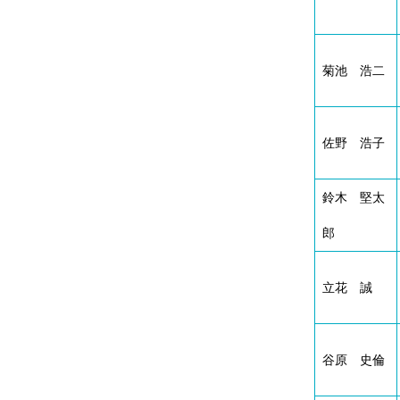
腎臓発生分野
生殖発生分野
菊池 浩二
筋発生再生分野
佐野 浩子
鈴木 堅太
郎
立花 誠
谷原 史倫