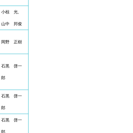
小椋 光,
山中 邦俊
岡野 正樹
石黒 啓一
郎
石黒 啓一
郎
石黒 啓一
郎