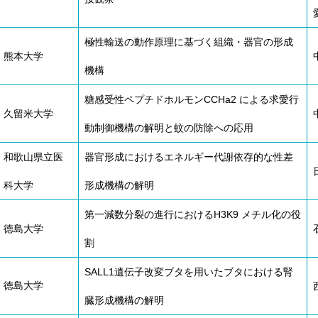
極性輸送の動作原理に基づく組織・器官の形成
熊本大学
機構
糖感受性ペプチドホルモンCCHa2 による求愛行
久留米大学
動制御機構の解明と蚊の防除への応用
和歌山県立医
器官形成におけるエネルギー代謝依存的な性差
科大学
形成機構の解明
第一減数分裂の進行におけるH3K9 メチル化の役
徳島大学
割
SALL1遺伝子改変ブタを用いたブタにおける腎
徳島大学
臓形成機構の解明