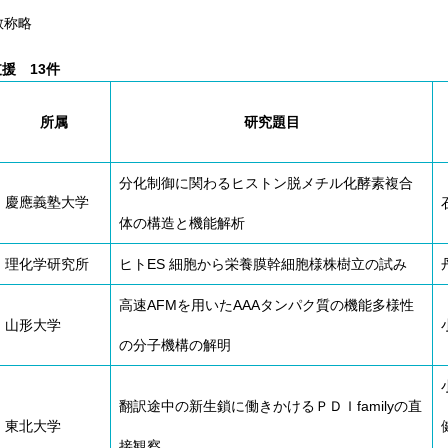
顕微鏡・画像解析支援
敬称略
共通実験室・培養室利用
援 13件
バイオインフォマティクス
研究試料供給
所属
研究題目
In situ hybridization
キャピラリーシーケンス
分化制御に関わるヒストン脱メチル化酵素複合
慶應義塾大学
体の構造と機能解析
予 約
理化学研究所
ヒトES 細胞から栄養膜幹細胞様株樹立の試み
共通機器予約
カンファレンス・ルーム予約
高速AFMを用いたAAAタンパク質の機能多様性
山形大学
大判プリンター予約
の分子機構の解明
翻訳途中の新生鎖に働きかけるＰＤＩfamilyの直
東北大学
接観察