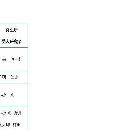
発生研
受入研究者
石黒 啓一郎
丹羽 仁史
小椋 光
小椋 光, 野井
健太郎, 村田