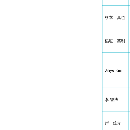
杉本 真也
稲垣 英利
Jihye Kim
李 智博
岸 雄介