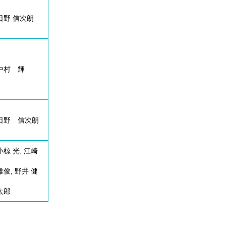
日野 信次朗
中村 輝
日野 信次朗
小椋 光, 江崎
雅俊, 野井 健
太郎