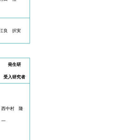
江良 択実
発生研
受入研究者
西中村 隆
一