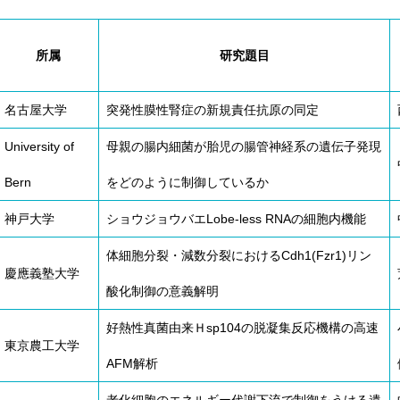
所属
研究題目
名古屋大学
突発性膜性腎症の新規責任抗原の同定
University of
母親の腸内細菌が胎児の腸管神経系の遺伝子発現
Bern
をどのように制御しているか
神戸大学
ショウジョウバエLobe-less RNAの細胞内機能
体細胞分裂・減数分裂におけるCdh1(Fzr1)リン
慶應義塾大学
酸化制御の意義解明
好熱性真菌由来Ｈsp104の脱凝集反応機構の高速
東京農工大学
AFM解析