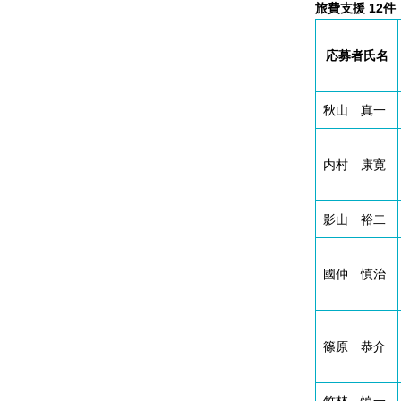
旅費支援 12件
応募者氏名
秋山 真一
内村 康寛
影山 裕二
國仲 慎治
篠原 恭介