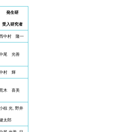
発生研
受入研究者
西中村 隆一
中尾 光善
中村 輝
荒木 喜美
小椋 光, 野井
健太郎