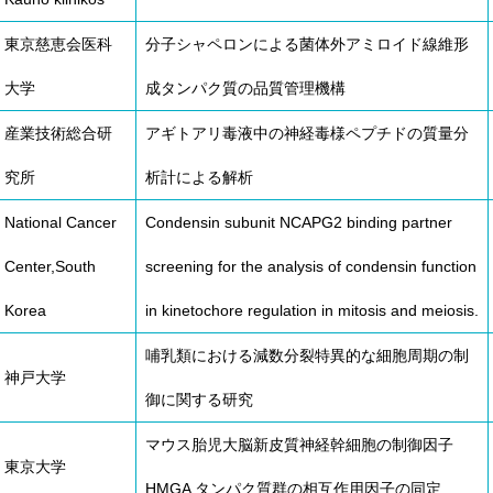
東京慈恵会医科
分子シャペロンによる菌体外アミロイド線維形
大学
成タンパク質の品質管理機構
産業技術総合研
アギトアリ毒液中の神経毒様ペプチドの質量分
究所
析計による解析
National Cancer
Condensin subunit NCAPG2 binding partner
Center,South
screening for the analysis of condensin function
Korea
in kinetochore regulation in mitosis and meiosis.
哺乳類における減数分裂特異的な細胞周期の制
神戸大学
御に関する研究
マウス胎児大脳新皮質神経幹細胞の制御因子
東京大学
HMGA タンパク質群の相互作用因子の同定