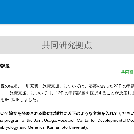
入学・求人案内
共同研究拠点
入学者案内
求人案内
択課題
共同研
研究支援
審査の結果、「研究費・旅費支援」については、応募のあった22件の申
リエゾンラボLILAについて
し、「旅費支援」については、12件の申請課題を採択することが決定し
リエゾンラボ利用申込み
を8件採択しました。
組織標本作製・HE染色
づいて論文を発表される際には謝辞に以下のような文章を入れてくださ
質量分析
he program of the Joint Usage/Research Center for Developmental Medic
高速シーケンサー解析
mbryology and Genetics, Kumamoto University.