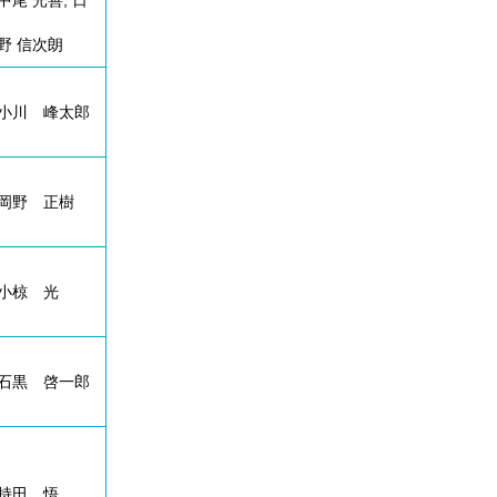
中尾 光善, 日
野 信次朗
小川 峰太郎
岡野 正樹
小椋 光
石黒 啓一郎
持田 悟