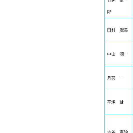
竹林 慎一
郎
田村 潔美
中山 潤一
丹羽 一
平塚 健
古谷 寛治