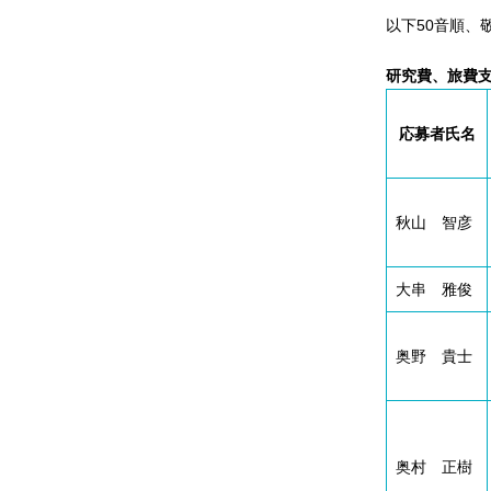
男女共同参画事業
以下50音順、
年報
研究費、旅費支
関連リンク
応募者氏名
研究分野紹介
ゲノム神経学分野
秋山 智彦
細胞脂質代謝分野
細胞医学分野
大串 雅俊
損傷修復分野
多能性幹細胞分野
奥野 貴士
組織幹細胞分野
幹細胞誘導分野
胎盤発生分野
奥村 正樹
脳発生分野