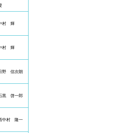
愛
中村 輝
中村 輝
日野 信次朗
石黒 啓一郎
西中村 隆一