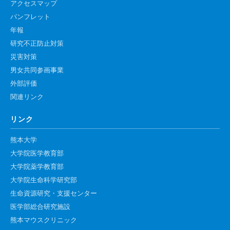
アクセスマップ
腎臓発生分野
パンフレット
生殖発生分野
年報
研究不正防止対策
筋発生再生分野
災害対策
男女共同参画事業
入学・求人案内
外部評価
関連リンク
入学者案内
求人案内
リンク
熊本大学
研究支援
大学院医学教育部
大学院薬学教育部
リエゾンラボLILAについて
大学院生命科学研究部
リエゾンラボ利用申込み
生命資源研究・支援センター
組織標本作製・HE染色
医学部総合研究施設
熊本マウスクリニック
質量分析