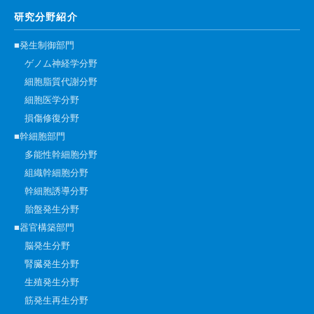
高速シーケンサー解析
研究分野紹介
顕微鏡・画像解析支援
■発生制御部門
共通実験室・培養室利用
ゲノム神経学分野
細胞脂質代謝分野
バイオインフォマティクス
細胞医学分野
研究試料供給
損傷修復分野
In situ hybridization
■幹細胞部門
キャピラリーシーケンス
多能性幹細胞分野
組織幹細胞分野
幹細胞誘導分野
予 約
胎盤発生分野
共通機器予約
■器官構築部門
脳発生分野
カンファレンス・ルーム予約
腎臓発生分野
大判プリンター予約
生殖発生分野
筋発生再生分野