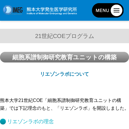
発生研について
21世紀COEプログラム
発生研とは
所長挨拶
細胞系譜制御研究教育ユニットの構築
基本目標と基本方針
発生研の歴史
リエゾンラボについて
アクセスマップ
外部評価
パンフレット
熊本大学21世紀COE「細胞系譜制御研究教育ユニットの構
築」では下記理念のもと、「リエゾンラボ」を開設しました。
研究不正防止対策
災害対策
リエゾンラボの理念
男女共同参画事業