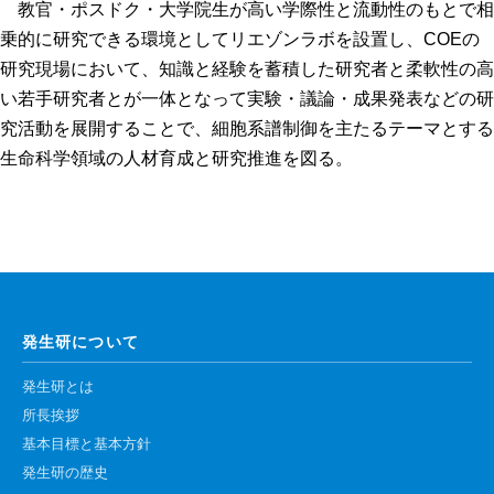
教官・ポスドク・大学院生が高い学際性と流動性のもとで相
年報
乗的に研究できる環境としてリエゾンラボを設置し、COEの
研究現場において、知識と経験を蓄積した研究者と柔軟性の高
関連リンク
い若手研究者とが一体となって実験・議論・成果発表などの研
究活動を展開することで、細胞系譜制御を主たるテーマとする
研究分野紹介
生命科学領域の人材育成と研究推進を図る。
ゲノム神経学分野
細胞脂質代謝分野
細胞医学分野
損傷修復分野
多能性幹細胞分野
発生研について
組織幹細胞分野
発生研とは
幹細胞誘導分野
所長挨拶
基本目標と基本方針
胎盤発生分野
発生研の歴史
脳発生分野